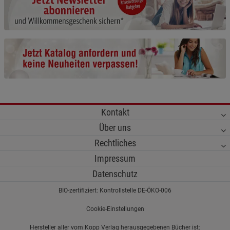
Cookie-Informationen
anzeigen
Funktionale Cookies (1)
Funktionale Cooki
Beschreibung Funktionale Cookies
Cookie-Informationen
anzeigen
Statistik Cookies (2)
Statistik Cookies
Kontakt
Beschreibung Statistik Cookies
Über uns
Cookie-Informationen
anzeigen
Rechtliches
Impressum
Marketing Cookies (3)
Marketing Cookies
Datenschutz
Beschreibung Marketing Cookies
BIO-zertifiziert: Kontrollstelle DE-ÖKO-006
Cookie-Informationen
anzeigen
Cookie-Einstellungen
Datenschutzerklärung
Impressum
Hersteller aller vom Kopp Verlag herausgegebenen Bücher ist: