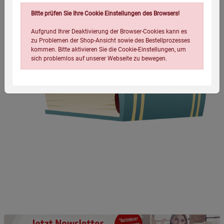
Bitte prüfen Sie Ihre Cookie Einstellungen des Browsers!
Aufgrund Ihrer Deaktivierung der Browser-Cookies kann es
zu Problemen der Shop-Ansicht sowie des Bestellprozesses
kommen. Bitte aktivieren Sie die Cookie-Einstellungen, um
sich problemlos auf unserer Webseite zu bewegen.
Einstellungen speichern für die Gruppe
Einstellungen speichern für die Gruppe
Einstellungen speichern für die Gruppe
Zurück
Einwilligung nicht erteilen
Notwendige Cookies (5)
Beschreibung Notwendige Cookies