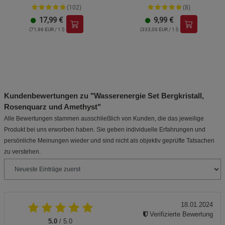
Beschreibung Funktionale Cookies
(102)
(8)
17,99
€
9,99
€
Cookie-Informationen
anzeigen
(71,96 EUR / 1 l)
(333,00 EUR / 1 l)
Statistik Cookies (2)
Statistik Cookies
Beschreibung Statistik Cookies
Cookie-Informationen
anzeigen
Kundenbewertungen zu "Wasserenergie Set Bergkristall,
Rosenquarz und Amethyst"
Marketing Cookies (3)
Marketing Cookies
Alle Bewertungen stammen ausschließlich von Kunden, die das jeweilige
Beschreibung Marketing Cookies
Produkt bei uns erworben haben. Sie geben individuelle Erfahrungen und
persönliche Meinungen wieder und sind nicht als objektiv geprüfte Tatsachen
Cookie-Informationen
anzeigen
zu verstehen.
Datenschutzerklärung
Impressum
18.01.2024
Verifizierte Bewertung
5.0
/ 5.0