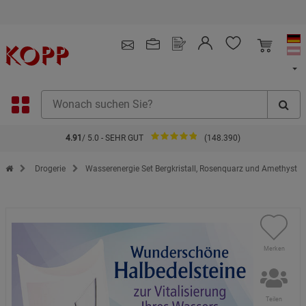
Kauf auf Rechnung
4.91
/ 5.0 - SEHR GUT
(148.390)
Zur Startseite des Kopp Verlag Online-Shop
Drogerie
Wasserenergie Set Bergkristall, Rosenquarz und Amethyst
Merken
Teilen