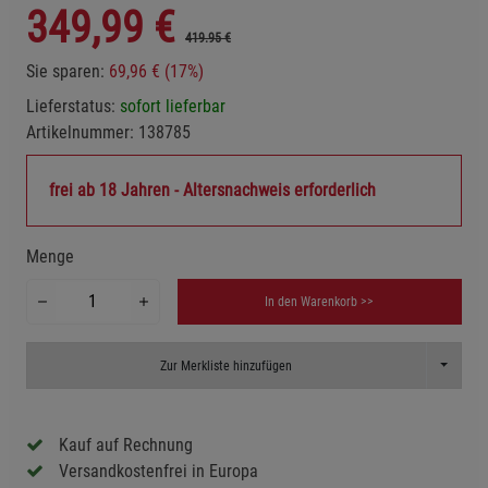
349,99
€
419.95 €
Sie sparen:
69,96 € (17%)
Lieferstatus:
sofort lieferbar
Artikelnummer:
138785
frei ab 18 Jahren - Altersnachweis erforderlich
Menge
In den Warenkorb >>
Toggle D
Zur Merkliste hinzufügen
Kauf auf Rechnung
Versandkostenfrei in Europa