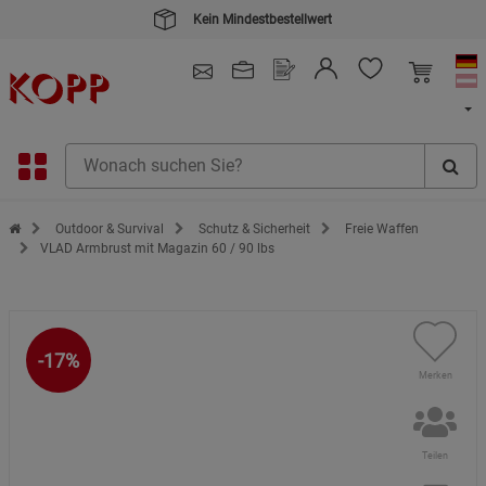
Kein Mindestbestellwert
4.91
/ 5.0 - SEHR GUT
(148.390)
Zur Startseite des Kopp Verlag Online-Shop
Outdoor & Survival
Schutz & Sicherheit
Freie Waffen
VLAD Armbrust mit Magazin 60 / 90 lbs
-17%
Merken
Teilen