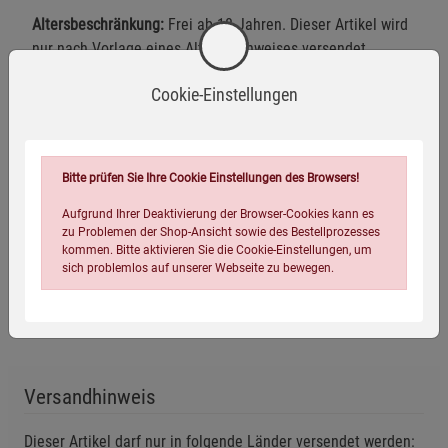
Altersbeschränkung:
Frei ab 18 Jahren. Dieser Artikel wird
nur nach Vorlage eines Altersnachweises versendet.
Cookie-Einstellungen
Warnhinweise / Sicherheitsinformationen
Warnhinweise
Bitte prüfen Sie Ihre Cookie Einstellungen des Browsers!
Aufgrund Ihrer Deaktivierung der Browser-Cookies kann es
Diese Armbrust ist keine Spielzeugwaffe und
zu Problemen der Shop-Ansicht sowie des Bestellprozesses
Mehr anzeigen
kommen. Bitte aktivieren Sie die Cookie-Einstellungen, um
unterliegt den Bestimmungen des Waffengesetzes.
sich problemlos auf unserer Webseite zu bewegen.
Richten Sie die Armbrust niemals auf Menschen, Tiere
Herstellerinformationen
oder ungewollte Ziele. Jede unsachgemäße Nutzung
kann zu schweren Verletzungen oder Sachschäden
führen.
Versandhinweis
Schießen Sie niemals ohne Bolzen (Trockenschuss), da
dies die Armbrust beschädigen und Verletzungen
Dieser Artikel darf nur in folgende Länder versendet werden:
verursachen kann.
Einstellungen speichern für die Gruppe
Einstellungen speichern für die Gruppe