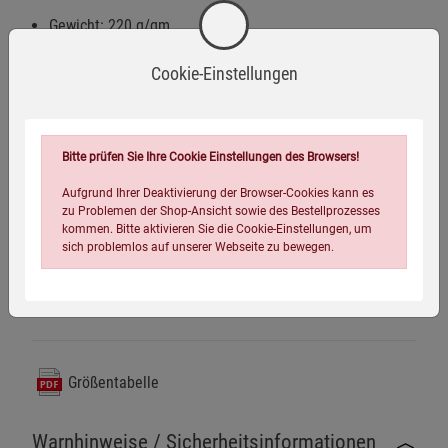
Gewicht: 220 g/qm
Gesäß- und Knieverstärkung
Cookie-Einstellungen
Eingriff mit verdeckter Knopfleiste
verstellbare Bundweite
Bitte prüfen Sie Ihre Cookie Einstellungen des Browsers!
2 seitliche Schubtaschen
2 große aufgesetzte Beintaschen
Aufgrund Ihrer Deaktivierung der Browser-Cookies kann es
zu Problemen der Shop-Ansicht sowie des Bestellprozesses
2 Gesäßtaschen mit Patte und Knopfverschluss
kommen. Bitte aktivieren Sie die Cookie-Einstellungen, um
sich problemlos auf unserer Webseite zu bewegen.
Beinabschluss mit Zugband
Größentabelle
Einstellungen speichern für die Gruppe
Einstellungen speichern für die Gruppe
Warnhinweise / Sicherheitsinformationen