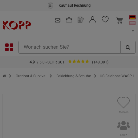
Kauf auf Rechnung
4.91
/ 5.0 - SEHR GUT
(148.391)
Zur Startseite des Kopp Verlag Online-Shop
Outdoor & Survival
Bekleidung & Schuhe
US Feldhose WASP I
Merken
Teilen