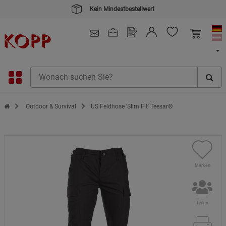
Kein Mindestbestellwert
4.91
/ 5.0 - SEHR GUT
(148.391)
Zur Startseite des Kopp Verlag Online-Shop
Outdoor & Survival
US Feldhose 'Slim Fit' Teesar®
Merken
Teilen