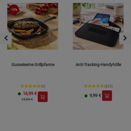
-15%
Gusseiserne Grillpfanne
Anti-Tracking-Handyhülle
(6)
(625)
16,99
€
9,99
€
19,99 €