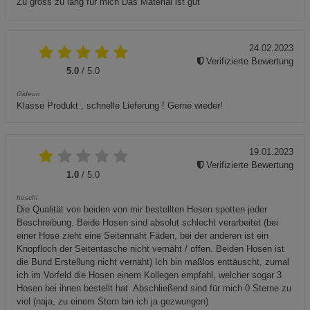
Zu gross zu lang für mich Das Material ist gut
24.02.2023
Verifizierte Bewertung
5.0
/ 5.0
Gideon
Klasse Produkt , schnelle Lieferung ! Gerne wieder!
19.01.2023
Verifizierte Bewertung
1.0
/ 5.0
hoschi
Die Qualität von beiden von mir bestellten Hosen spotten jeder
Beschreibung. Beide Hosen sind absolut schlecht verarbeitet (bei
einer Hose zieht eine Seitennaht Fäden, bei der anderen ist ein
Knopfloch der Seitentasche nicht vernäht / offen. Beiden Hosen ist
die Bund Erstellung nicht vernäht) Ich bin maßlos enttäuscht, zumal
ich im Vorfeld die Hosen einem Kollegen empfahl, welcher sogar 3
Hosen bei ihnen bestellt hat. Abschließend sind für mich 0 Sterne zu
viel (naja, zu einem Stern bin ich ja gezwungen)