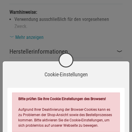
Warnhinweise:
Verwendung ausschließlich für den vorgesehenen
Zweck.
Von offenem Feuer fernhalten, da das Material
Mehr anzeigen
entflammbar sein könnte.
Herstellerinformationen
Für eine sichere Nutzung sicherstellen, dass die
Zugbänder am Beinabschluss korrekt befestigt sind, um
Stolpergefahren zu vermeiden.
Cookie-Einstellungen
Waschanleitung des Herstellers beachten, um
Eigenschaften
Materialschäden zu vermeiden.
EAN:
4046872394850
Beim Einstellen der Bundweite sicherstellen, dass keine
Bitte prüfen Sie Ihre Cookie Einstellungen des Browsers!
Haut oder Kleidung eingeklemmt wird.
Infos:
Größe L
Aufgrund Ihrer Deaktivierung der Browser-Cookies kann es
Verpackungsgewicht:
625 Gramm
zu Problemen der Shop-Ansicht sowie des Bestellprozesses
Sicherheitshinweise:
kommen. Bitte aktivieren Sie die Cookie-Einstellungen, um
Verpackungsmaße (LxBxH):
20
30
5,1
cm
sich problemlos auf unserer Webseite zu bewegen.
Bei Beschädigung des Gewebes die Hose nicht