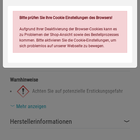
Fassungsvermögen:
ca. 36 l
Gewicht:
ca. 1,4 kg
Bitte prüfen Sie Ihre Cookie Einstellungen des Browsers!
Rückenpolsterung:
EVA-Schaumstoff 350 g/m²
Schulterpolsterung:
EVA-Schaumstoff 435 g/m²
Aufgrund Ihrer Deaktivierung der Browser-Cookies kann es
zu Problemen der Shop-Ansicht sowie des Bestellprozesses
kommen. Bitte aktivieren Sie die Cookie-Einstellungen, um
sich problemlos auf unserer Webseite zu bewegen.
Warnhinweise / Sicherheitsinformationen
Warnhinweise
Achten Sie auf potenzielle Erstickungsgefahr
Einstellungen speichern für die Gruppe
Einstellungen speichern für die Gruppe
bei kleinen Teilen.
Mehr anzeigen
Dieses Produkt erfüllt die Anforderungen der
Einstellungen speichern für die Gruppe
Zurück
Einwilligung nicht erteilen
Herstellerinformationen
EU-Sicherheitsnormen.
Notwendige Cookies (5)