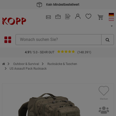
Kein Mindestbestellwert
4.91
/ 5.0 - SEHR GUT
(148.391)
Zur Startseite des Kopp Verlag Online-Shop
Outdoor & Survival
Rucksäcke & Taschen
US Assault Pack Rucksack
Merken