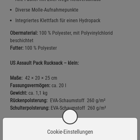
Diverse Molle-Aufnahmepunkte
Integriertes Klettfach für einen Hydropack
Obermaterial:
100 % Polyester, mit Polyvinylchlorid
beschichtet
Futter:
100 % Polyester
US Assault Pack Rucksack – klein:
Maße:
42 × 20 × 25 cm
Fassungsvermögen:
ca. 20 l
Gewicht:
ca. 1,1 kg
Rückenpolsterung:
EVA-Schaumstoff 260 g/m²
Schulterpolsterung:
EVA-Schaumstoff 260 g/m²
US Assault Pack Rucksack – groß:
Cookie-Einstellungen
Maße:
51 × 29 × 28 cm