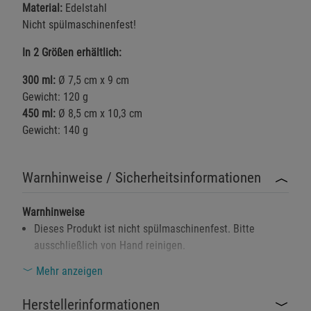
Material:
Edelstahl
Nicht spülmaschinenfest!
In 2 Größen erhältlich:
300 ml:
Ø 7,5 cm x 9 cm
Gewicht: 120 g
450 ml:
Ø 8,5 cm x 10,3 cm
Gewicht: 140 g
Warnhinweise / Sicherheitsinformationen
Warnhinweise
Dieses Produkt ist nicht spülmaschinenfest. Bitte
ausschließlich von Hand reinigen.
Bei der Verwendung von heißen Flüssigkeiten kann
Mehr anzeigen
Verbrennungsgefahr bestehen. Vorsicht beim Trinken.
Herstellerinformationen