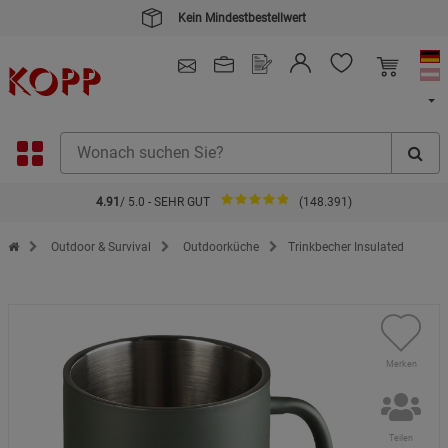
Kein Mindestbestellwert
4.91
/ 5.0 - SEHR GUT
(148.391)
Zur Startseite des Kopp Verlag Online-Shop
Outdoor & Survival
Outdoorküche
Trinkbecher Insulated
Merken
Teilen