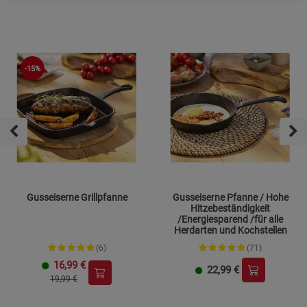
-15%
Gusseiserne Grillpfanne
Gusseiserne Pfanne / Hohe
Hitzebeständigkeit
/Energiesparend /für alle
Herdarten und Kochstellen
(6)
(71)
16,99
€
22,99
€
19,99 €