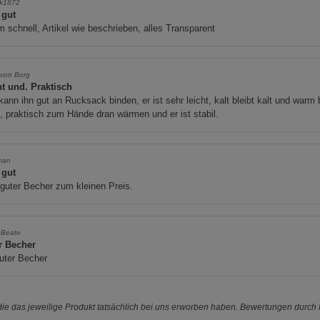
ik1872
 gut
schnell, Artikel wie beschrieben, alles Transparent
 von Borg
ht und. Praktisch
ann ihn gut an Rucksack binden, er ist sehr leicht, kalt bleibt kalt und warm b
 praktisch zum Hände dran wärmen und er ist stabil.
man
 gut
guter Becher zum kleinen Preis.
 Beate
r Becher
uter Becher
e das jeweilige Produkt tatsächlich bei uns erworben haben. Bewertungen durch P