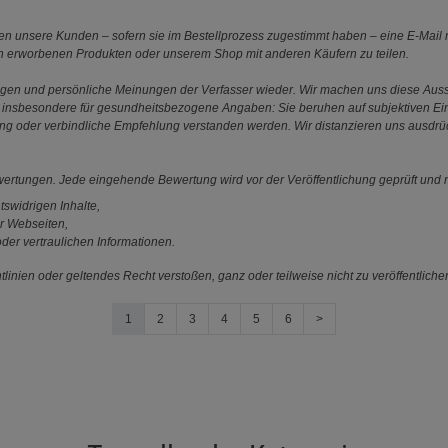
 unsere Kunden – sofern sie im Bestellprozess zugestimmt haben – eine E-Mail m
en erworbenen Produkten oder unserem Shop mit anderen Käufern zu teilen.
ungen und persönliche Meinungen der Verfasser wieder. Wir machen uns diese Au
s gilt insbesondere für gesundheitsbezogene Angaben: Sie beruhen auf subjektiven 
ung oder verbindliche Empfehlung verstanden werden. Wir distanzieren uns ausdr
ewertungen. Jede eingehende Bewertung wird vor der Veröffentlichung geprüft und n
tswidrigen Inhalte,
r Webseiten,
der vertraulichen Informationen.
linien oder geltendes Recht verstoßen, ganz oder teilweise nicht zu veröffentliche
1
2
3
4
5
6
>