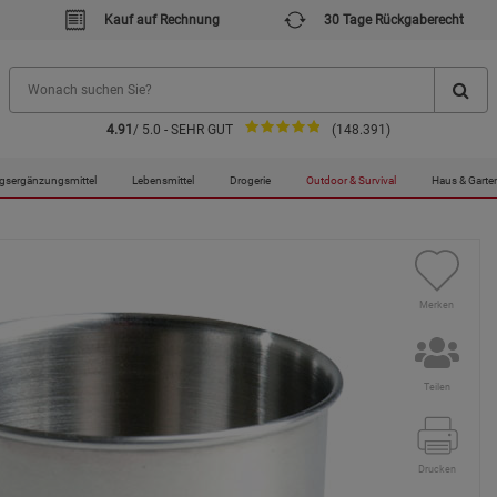
Kauf auf Rechnung
30 Tage Rückgaberecht
4.91
/ 5.0 - SEHR GUT
(148.391)
gsergänzungsmittel
Lebensmittel
Drogerie
Outdoor & Survival
Haus & Garte
Merken
Teilen
Drucken