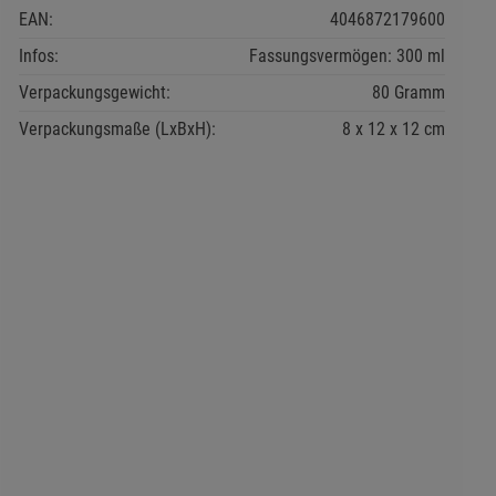
EAN:
4046872179600
Infos:
Fassungsvermögen: 300 ml
Verpackungsgewicht:
80 Gramm
Verpackungsmaße (LxBxH):
8
12
12
cm