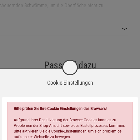
scheuernden Schwämme, um die Oberfläche nicht zu
von Flüssigkeiten in Taschen oder Rucksäcken geeignet.
eiß werden. Vorsicht beim Anfassen!
Passend dazu
ese den Becher unter Druck setzen können.
n Wärmequellen fern, um Verformungen zu vermeiden.
Cookie-Einstellungen
nglebig sowie rostbeständig.
i einem Recyclinghof oder einer Altmetallsammelstelle ab.
Bitte prüfen Sie Ihre Cookie Einstellungen des Browsers!
et und entspricht den geltenden Vorschriften der Verordnung
Aufgrund Ihrer Deaktivierung der Browser-Cookies kann es zu
Problemen der Shop-Ansicht sowie des Bestellprozesses kommen.
Bitte aktivieren Sie die Cookie-Einstellungen, um sich problemlos
auf unserer Webseite zu bewegen.