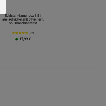
Edelstahl-Lunchbox 1,5 l,
auslaufsicher, mit 3 Fächern,
spülmaschinenfest
(22)
ie Gruppe
17,99
€
okies