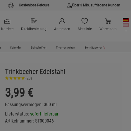
Kostenlose Retoure
Über 3 Mio. zufriedene Kunden
Karriere
Direktbestellung
Anmelden
Merkliste
Warenkorb
n
Kalender
Zeitschriften
Themenwelten
Schnäppchen
%
Trinkbecher Edelstahl
(23)
3,99
€
Fassungsvermögen: 300 ml
Lieferstatus:
sofort lieferbar
Artikelnummer:
ST000046