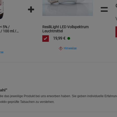
=
Statistik Cookies (2)
Statistik Cookie
Beschreibung Statistik Cookies
Cookie-Informationen
anzeigen
< 5% /
ResiliLight LED Vollspektrum
 / 100 ml /
Leuchtmittel
lität
Marketing Cookies (3)
Marketing Cook
19,99
€
Beschreibung Marketing Cookies
Hinweise
ise
Cookie-Informationen
anzeigen
Datenschutzerklärung
Impressum
ahl"
e das jeweilige Produkt bei uns erworben haben. Sie geben individuelle Erfahru
ektiv geprüfte Tatsachen zu verstehen.