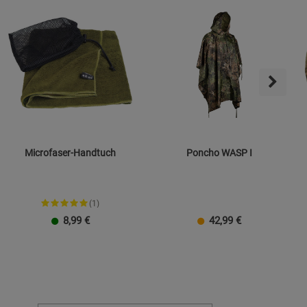
Microfaser-Handtuch
Poncho WASP I
(1)
8,99
€
42,99
€
Klein
Groß