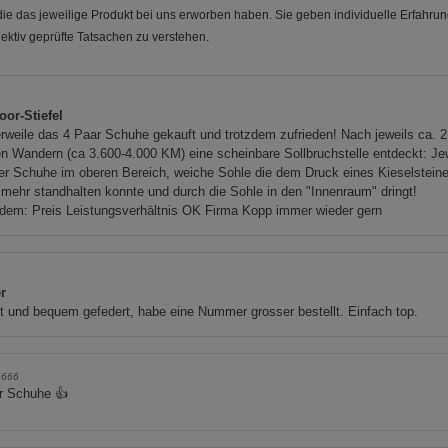
e das jeweilige Produkt bei uns erworben haben. Sie geben individuelle Erfahru
ektiv geprüfte Tatsachen zu verstehen.
oor-Stiefel
erweile das 4 Paar Schuhe gekauft und trotzdem zufrieden! Nach jeweils ca. 2
n Wandern (ca 3.600-4.000 KM) eine scheinbare Sollbruchstelle entdeckt: Je
er Schuhe im oberen Bereich, weiche Sohle die dem Druck eines Kieselstein
 mehr standhalten konnte und durch die Sohle in den "Innenraum" dringt!
dem: Preis Leistungsverhältnis OK Firma Kopp immer wieder gern
a
r
t und bequem gefedert, habe eine Nummer grosser bestellt. Einfach top.
n666
r Schuhe 👍