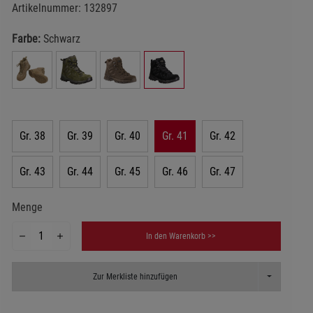
Artikelnummer:
132897
Farbe:
Schwarz
Gr. 38
Gr. 39
Gr. 40
Gr. 41
Gr. 42
Gr. 43
Gr. 44
Gr. 45
Gr. 46
Gr. 47
Menge
In den Warenkorb >>
Toggle Dropd
Zur Merkliste hinzufügen