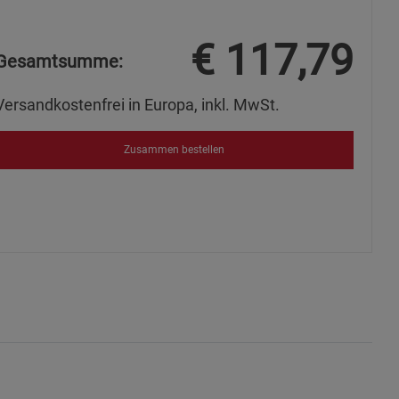
s
€
117,79
Gesamtsumme:
Versandkostenfrei in Europa, inkl. MwSt.
ies
Zusammen bestellen