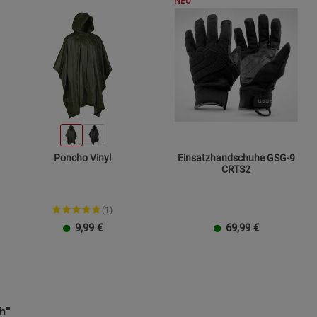
NEU
Poncho Vinyl
Einsatzhandschuhe GSG-9
CRTS2
(1)
9,99
€
69,99
€
Größe M
Größe L
Größe XL
Größe XXL
ch"