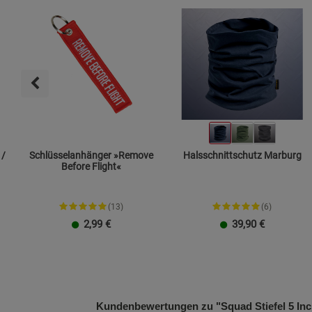
 /
Schlüsselanhänger »Remove
Halsschnittschutz Marburg
Before Flight«
(13)
(6)
2,99
€
39,90
€
Größe XXL
Kundenbewertungen zu "Squad Stiefel 5 In