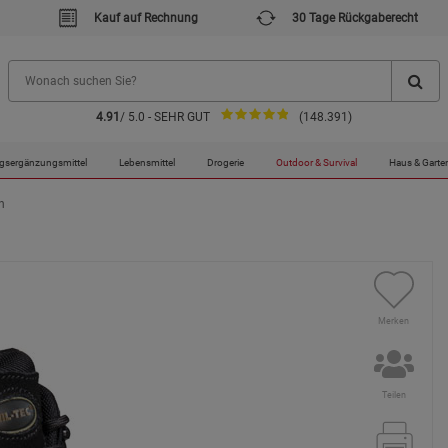
Kauf auf Rechnung
30 Tage Rückgaberecht
4.91
/ 5.0 - SEHR GUT
(148.391)
gsergänzungsmittel
Lebensmittel
Drogerie
Outdoor & Survival
Haus & Garte
h
Merken
Teilen