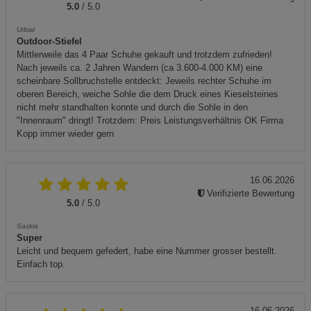
5.0
/ 5.0
Urbial
Outdoor-Stiefel
Mittlerweile das 4 Paar Schuhe gekauft und trotzdem zufrieden!
Nach jeweils ca. 2 Jahren Wandern (ca 3.600-4.000 KM) eine
scheinbare Sollbruchstelle entdeckt: Jeweils rechter Schuhe im
oberen Bereich, weiche Sohle die dem Druck eines Kieselsteines
nicht mehr standhalten konnte und durch die Sohle in den
"Innenraum" dringt! Trotzdem: Preis Leistungsverhältnis OK Firma
Kopp immer wieder gern
16.06.2026
Verifizierte Bewertung
5.0
/ 5.0
Saskia
Super
Leicht und bequem gefedert, habe eine Nummer grosser bestellt.
Einfach top.
16.06.2026