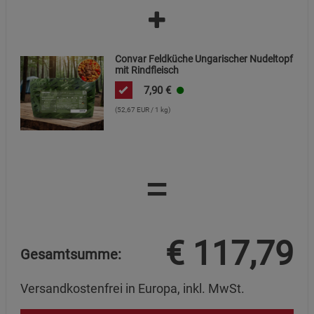
Datenschutzerklärung
Impressum
Convar Feldküche Ungarischer Nudeltopf
mit Rindfleisch
7,90
€
(52,67 EUR / 1 kg)
=
€
117,79
Gesamtsumme:
Versandkostenfrei in Europa, inkl. MwSt.