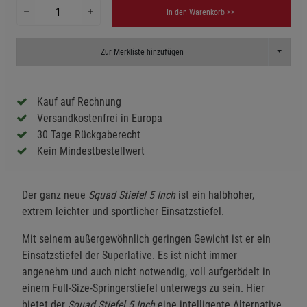
In den Warenkorb >>
Toggle D
Zur Merkliste hinzufügen
Kauf auf Rechnung
Versandkostenfrei in Europa
30 Tage Rückgaberecht
Kein Mindestbestellwert
Der ganz neue
Squad Stiefel 5
Inch
ist ein halbhoher,
extrem leichter und sportlicher Einsatzstiefel.
Mit seinem außergewöhnlich geringen Gewicht ist er ein
Einsatzstiefel der Superlative. Es ist nicht immer
angenehm und auch nicht notwendig, voll aufgerödelt in
einem Full-Size-Springerstiefel unterwegs zu sein. Hier
bietet der
Squad Stiefel 5 Inch
eine intelligente Alternative,