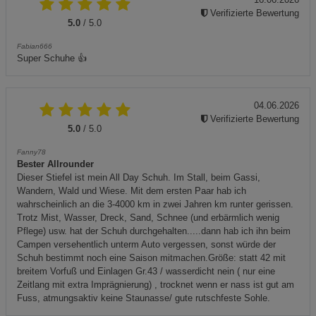
Verifizierte Bewertung
5.0
/ 5.0
Fabian666
Super Schuhe 👍
04.06.2026
Verifizierte Bewertung
5.0
/ 5.0
Fanny78
Bester Allrounder
Dieser Stiefel ist mein All Day Schuh. Im Stall, beim Gassi,
Wandern, Wald und Wiese. Mit dem ersten Paar hab ich
wahrscheinlich an die 3-4000 km in zwei Jahren km runter gerissen.
Trotz Mist, Wasser, Dreck, Sand, Schnee (und erbärmlich wenig
Pflege) usw. hat der Schuh durchgehalten.....dann hab ich ihn beim
Campen versehentlich unterm Auto vergessen, sonst würde der
Schuh bestimmt noch eine Saison mitmachen.Größe: statt 42 mit
breitem Vorfuß und Einlagen Gr.43 / wasserdicht nein ( nur eine
Zeitlang mit extra Imprägnierung) , trocknet wenn er nass ist gut am
Fuss, atmungsaktiv keine Staunasse/ gute rutschfeste Sohle.