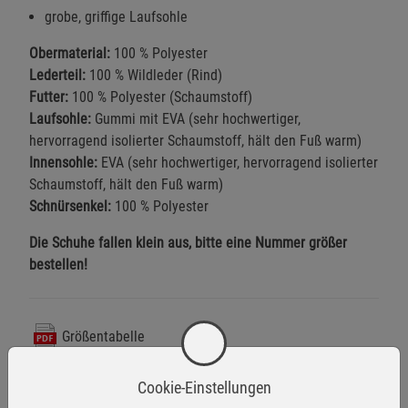
grobe, griffige Laufsohle
Obermaterial:
100 % Polyester
Lederteil:
100 % Wildleder (Rind)
Futter:
100 % Polyester (Schaumstoff)
Laufsohle:
Gummi mit EVA (sehr hochwertiger,
hervorragend isolierter Schaumstoff, hält den Fuß warm)
Innensohle:
EVA (sehr hochwertiger, hervorragend isolierter
Schaumstoff, hält den Fuß warm)
Schnürsenkel:
100 % Polyester
Die Schuhe fallen klein aus, bitte eine Nummer größer
bestellen!
Größentabelle
Cookie-Einstellungen
Warnhinweise / Sicherheitsinformationen