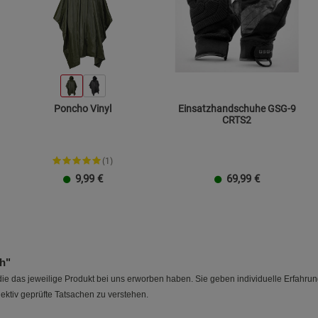
Poncho Vinyl
Einsatzhandschuhe GSG-9
CRTS2
(1)
9,99
€
69,99
€
Größe M
Größe L
Größe XL
Größe XXL
ch"
e das jeweilige Produkt bei uns erworben haben. Sie geben individuelle Erfahru
ektiv geprüfte Tatsachen zu verstehen.