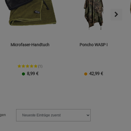
Microfaser-Handtuch
Poncho WASP I
(1)
8,99
€
42,99
€
Klein
Groß
ngen