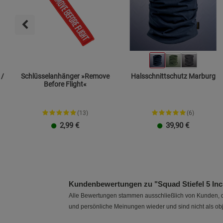
 /
Schlüsselanhänger »Remove
Halsschnittschutz Marburg
Before Flight«
(13)
(6)
2,99
€
39,90
€
Größe XXL
Kundenbewertungen zu "Squad Stiefel 5 In
Alle Bewertungen stammen ausschließlich von Kunden, di
und persönliche Meinungen wieder und sind nicht als obj