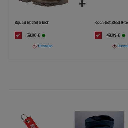
Für den Einsatz unter extremen Bedingungen wird empfohlen
Tragekomfort zu erzielen.
Squad Stiefel 5 Inch
Koch-Set Steel 8-tei
59,90
€
49,99
€
Hinweise
Hinwe