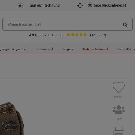
Kauf auf Rechnung
30 Tage Rückgaberecht
4.91
/ 5.0 - SEHR GUT
(148.387)
gsergänzungsmittel
Lebensmittel
Drogerie
Outdoor & Survival
Haus & Garte
h
Merken
Teilen