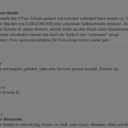
oor-Stiefel
erweile das 4 Paar Schuhe gekauft und trotzdem zufrieden! Nach jeweils ca. 2
n Wandern (ca 3.600-4.000 KM) eine scheinbare Sollbruchstelle entdeckt: Je
er Schuhe im oberen Bereich, weiche Sohle die dem Druck eines Kieselstein
 mehr standhalten konnte und durch die Sohle in den "Innenraum" dringt!
dem: Preis Leistungsverhältnis OK Firma Kopp immer wieder gern
a
r
t und bequem gefedert, habe eine Nummer grosser bestellt. Einfach top.
n666
r Schuhe 👍
78
er Allrounder
r Stiefel ist mein All Day Schuh. Im Stall, beim Gassi, Wandern, Wald und W