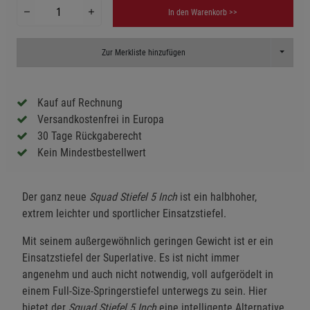
In den Warenkorb >>
Toggle D
Zur Merkliste hinzufügen
Kauf auf Rechnung
Versandkostenfrei in Europa
30 Tage Rückgaberecht
Kein Mindestbestellwert
Der ganz neue
Squad Stiefel 5
Inch
ist ein halbhoher,
extrem leichter und sportlicher Einsatzstiefel.
Mit seinem außergewöhnlich geringen Gewicht ist er ein
Einsatzstiefel der Superlative. Es ist nicht immer
angenehm und auch nicht notwendig, voll aufgerödelt in
einem Full-Size-Springerstiefel unterwegs zu sein. Hier
bietet der
Squad Stiefel 5 Inch
eine intelligente Alternative,