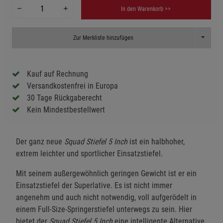
In den Warenkorb >>
Toggle D
Zur Merkliste hinzufügen
Kauf auf Rechnung
Versandkostenfrei in Europa
30 Tage Rückgaberecht
Kein Mindestbestellwert
Der ganz neue
Squad Stiefel 5
Inch
ist ein halbhoher,
extrem leichter und sportlicher Einsatzstiefel.
Mit seinem außergewöhnlich geringen Gewicht ist er ein
Einsatzstiefel der Superlative. Es ist nicht immer
angenehm und auch nicht notwendig, voll aufgerödelt in
einem Full-Size-Springerstiefel unterwegs zu sein. Hier
bietet der
Squad Stiefel 5 Inch
eine intelligente Alternative,