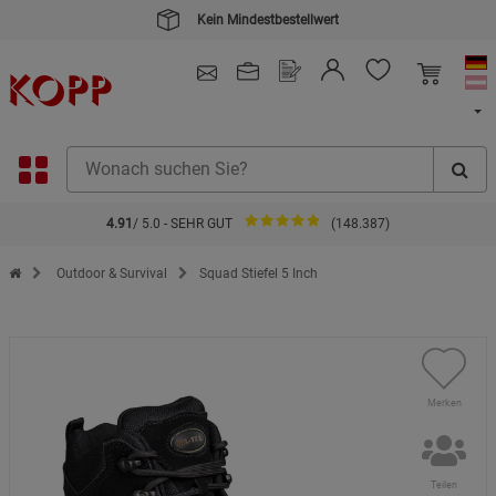
Kein Mindestbestellwert
4.91
/ 5.0 - SEHR GUT
(148.387)
Zur Startseite des Kopp Verlag Online-Shop
Outdoor & Survival
Squad Stiefel 5 Inch
Merken
Teilen