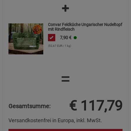
Convar Feldküche Ungarischer Nudeltopf
mit Rindfleisch
7,90
€
(52,67 EUR / 1 kg)
=
€
117,79
Gesamtsumme:
Versandkostenfrei in Europa, inkl. MwSt.