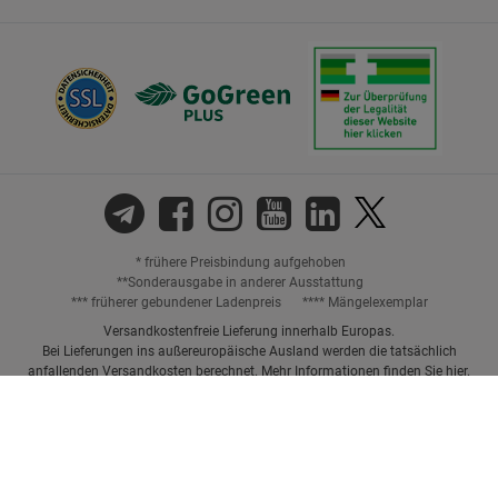
* frühere Preisbindung aufgehoben
**Sonderausgabe in anderer Ausstattung
*** früherer gebundener Ladenpreis
**** Mängelexemplar
Versandkostenfreie Lieferung innerhalb Europas.
Bei Lieferungen ins außereuropäische Ausland werden die tatsächlich
anfallenden Versandkosten berechnet. Mehr Informationen finden Sie
hier
.
Preisangaben inkl. gesetzl. MwSt. und ggf. zzgl.
Versandkosten.