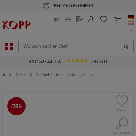
Kein Mindestbestellwert
4.91
/ 5.0 - SEHR GUT
(148.391)
Zur Startseite des Kopp Verlag Online-Shop
Bücher
Spirituelles Heilen im Krankenhaus
-78%
Merken
Klick ins Buch