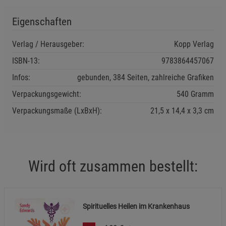
Statistik Cookies (2)
Statistik Cookies
Eigenschaften
Beschreibung Statistik Cookies
Verlag / Herausgeber:
Kopp Verlag
Cookie-Informationen
anzeigen
ISBN-13:
9783864457067
Infos:
gebunden, 384 Seiten, zahlreiche Grafiken
Marketing Cookies (3)
Marketing Cookies
Verpackungsgewicht:
540 Gramm
Beschreibung Marketing Cookies
Verpackungsmaße (LxBxH):
21,5
14,4
3,3
cm
Cookie-Informationen
anzeigen
Datenschutzerklärung
Impressum
Wird oft zusammen bestellt:
Spirituelles Heilen im Krankenhaus