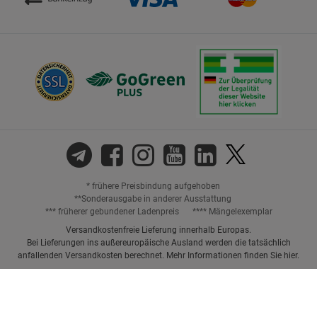
* frühere Preisbindung aufgehoben
**Sonderausgabe in anderer Ausstattung
*** früherer gebundener Ladenpreis
**** Mängelexemplar
Versandkostenfreie Lieferung innerhalb Europas.
Bei Lieferungen ins außereuropäische Ausland werden die tatsächlich
anfallenden Versandkosten berechnet. Mehr Informationen finden Sie
hier
.
Preisangaben inkl. gesetzl. MwSt. und ggf. zzgl.
Versandkosten.