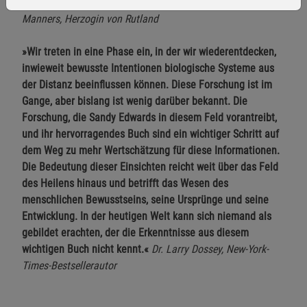
aufgeschrieben. Stimulierend und faszinierend.«
Emma
Manners, Herzogin von Rutland
»Wir treten in eine Phase ein, in der wir wiederentdecken,
inwieweit bewusste Intentionen biologische Systeme aus
der Distanz beeinflussen können. Diese Forschung ist im
Einstellungen speichern für die Gruppe
Einstellungen speichern für die Gruppe
Gange, aber bislang ist wenig darüber bekannt. Die
Forschung, die Sandy Edwards in diesem Feld vorantreibt,
Einstellungen speichern für die Gruppe
Zurück
Einwilligung nicht erteilen
und ihr hervorragendes Buch sind ein wichtiger Schritt auf
dem Weg zu mehr Wertschätzung für diese Informationen.
Notwendige Cookies (5)
Die Bedeutung dieser Einsichten reicht weit über das Feld
des Heilens hinaus und betrifft das Wesen des
Beschreibung Notwendige Cookies
menschlichen Bewusstseins, seine Ursprünge und seine
Cookie-Informationen
anzeigen
Entwicklung. In der heutigen Welt kann sich niemand als
gebildet erachten, der die Erkenntnisse aus diesem
wichtigen Buch nicht kennt.«
Dr. Larry Dossey, New-York-
Funktionale Cookies (1)
Funktionale Cooki
Times-Bestsellerautor
Beschreibung Funktionale Cookies
Cookie-Informationen
anzeigen