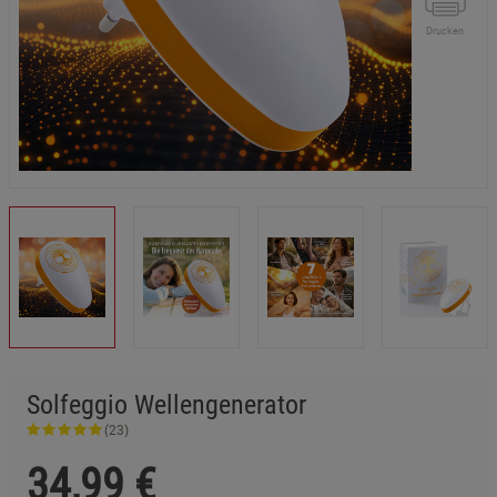
Drucken
Solfeggio Wellengenerator
(23)
34,99
€