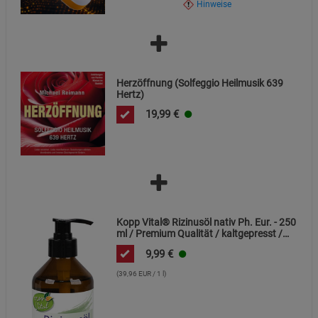
Hinweise
Herzöffnung (Solfeggio Heilmusik 639
Hertz)
19,99
€
Kopp Vital® Rizinusöl nativ Ph. Eur. - 250
ml / Premium Qualität / kaltgepresst /
frei von Alkaloiden
9,99
€
(39,96 EUR / 1 l)