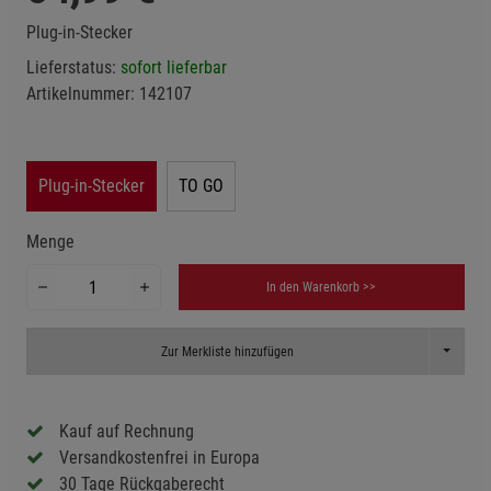
Plug-in-Stecker
Lieferstatus:
sofort lieferbar
Artikelnummer:
142107
Plug-in-Stecker
TO GO
Menge
In den Warenkorb >>
Toggle D
Zur Merkliste hinzufügen
Kauf auf Rechnung
Versandkostenfrei in Europa
30 Tage Rückgaberecht