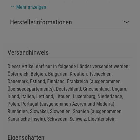
Schlag bei unsachgemäßer Anwendung möglich.
Mehr anzeigen
Nicht für Kinder geeignet – Stromversorgung
Herstellerinformationen
Einstellungen speichern für die Gruppe
Einstellungen speichern für die Gruppe
und Kleinteile bergen Verletzungsgefahr.
Einstellungen speichern für die Gruppe
Zurück
Einwilligung nicht erteilen
Das Produkt enthält einen eingebauten Lithium-
Versandhinweis
Ionen-Akku (nur TO GO-Version) – nicht ins Feuer werfen
Notwendige Cookies (5)
oder erhitzen.
Dieser Artikel darf nur in folgende Länder versendet werden:
Beschreibung Notwendige Cookies
Österreich, Belgien, Bulgarien, Kroatien, Tschechien,
Gerät niemals öffnen, verändern oder
Cookie-Informationen
anzeigen
Dänemark, Estland, Finnland, Frankreich (ausgenommen
Überseedépartements), Deutschland, Griechenland, Ungarn,
eigenständig reparieren – Lebensgefahr durch
Irland, Italien, Lettland, Litauen, Luxemburg, Niederlande,
Stromschlag oder Kurzschluss.
Funktionale Cookies (1)
Funktionale Cooki
Polen, Portugal (ausgenommen Azoren und Madeira),
Beschreibung Funktionale Cookies
Rumänien, Slowakei, Slowenien, Spanien (ausgenommen
Nur mit vom Hersteller empfohlenem Ladegerät
Cookie-Informationen
anzeigen
Kanarische Inseln), Schweden, Schweiz, Liechtenstein
aufladen (nur TO GO-Version) – Brand- und
Explosionsgefahr bei falscher Spannung.
Statistik Cookies (2)
Statistik Cookies
Eigenschaften