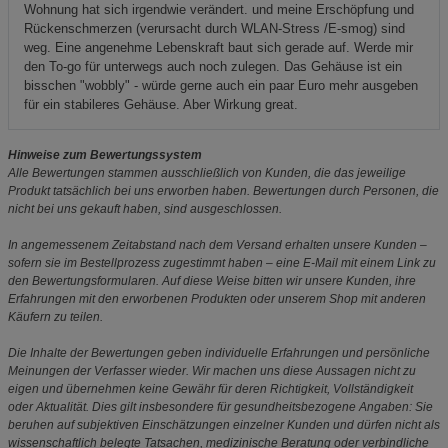
Wohnung hat sich irgendwie verändert. und meine Erschöpfung und
Rückenschmerzen (verursacht durch WLAN-Stress /E-smog) sind
weg. Eine angenehme Lebenskraft baut sich gerade auf. Werde mir
den To-go für unterwegs auch noch zulegen. Das Gehäuse ist ein
bisschen "wobbly" - würde gerne auch ein paar Euro mehr ausgeben
für ein stabileres Gehäuse. Aber Wirkung great.
Hinweise zum Bewertungssystem
Alle Bewertungen stammen ausschließlich von Kunden, die das jeweilige
Produkt tatsächlich bei uns erworben haben. Bewertungen durch Personen, die
nicht bei uns gekauft haben, sind ausgeschlossen.
In angemessenem Zeitabstand nach dem Versand erhalten unsere Kunden –
sofern sie im Bestellprozess zugestimmt haben – eine E-Mail mit einem Link zu
den Bewertungsformularen. Auf diese Weise bitten wir unsere Kunden, ihre
Erfahrungen mit den erworbenen Produkten oder unserem Shop mit anderen
Käufern zu teilen.
Die Inhalte der Bewertungen geben individuelle Erfahrungen und persönliche
Meinungen der Verfasser wieder. Wir machen uns diese Aussagen nicht zu
eigen und übernehmen keine Gewähr für deren Richtigkeit, Vollständigkeit
oder Aktualität. Dies gilt insbesondere für gesundheitsbezogene Angaben: Sie
beruhen auf subjektiven Einschätzungen einzelner Kunden und dürfen nicht als
wissenschaftlich belegte Tatsachen, medizinische Beratung oder verbindliche