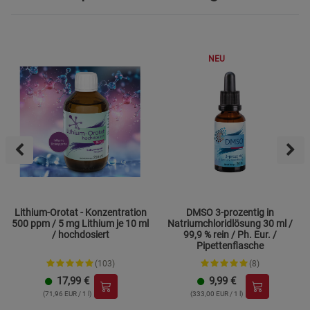
NEU
Lithium-Orotat - Konzentration
DMSO 3-prozentig in
500 ppm / 5 mg Lithium je 10 ml
Natriumchloridlösung 30 ml /
/ hochdosiert
99,9 % rein / Ph. Eur. /
Pipettenflasche
(103)
(8)
17,99
€
9,99
€
(71,96 EUR / 1 l)
(333,00 EUR / 1 l)