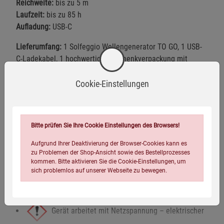
Reichweite:
bis zu 5 m
Laufzeit:
bis zu 85 h
Aufladung:
USB-C
Lieferumfang:
1 Solfeggio Wellengenerator TO GO, 1 USB-
C-Ladekabel, 1 hochwertige Geschenkverpackung mit
Magnetverschluss, 1 Anleitung
Cookie-Einstellungen
Hinweis:
Im Lieferumfang ist jeweils nur die ausgewählte
Ausführung enthalten.
Bitte prüfen Sie Ihre Cookie Einstellungen des Browsers!
Fragen zum Produkt
Aufgrund Ihrer Deaktivierung der Browser-Cookies kann es
zu Problemen der Shop-Ansicht sowie des Bestellprozesses
kommen. Bitte aktivieren Sie die Cookie-Einstellungen, um
Warnhinweise / Sicherheitsinformationen
sich problemlos auf unserer Webseite zu bewegen.
Warnhinweise
Gerät arbeitet mit Netzspannung – elektrischer