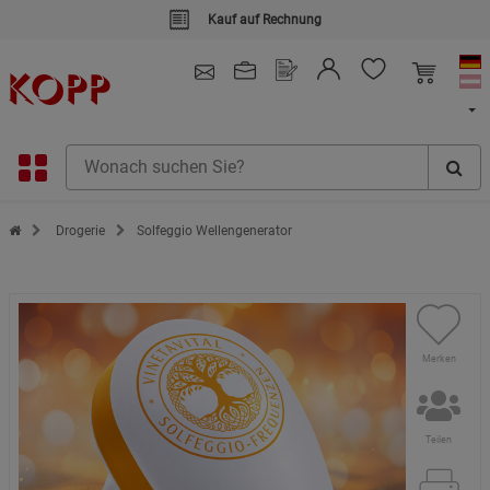
Kauf auf Rechnung
4.91
/ 5.0 - SEHR GUT
(148.391)
Zur Startseite des Kopp Verlag Online-Shop
Drogerie
Solfeggio Wellengenerator
Merken
Teilen