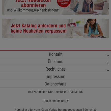
Cookie-Informationen
anzeigen
Funktionale Cookies (1)
Funktionale Cooki
Beschreibung Funktionale Cookies
Cookie-Informationen
anzeigen
Statistik Cookies (2)
Statistik Cookies
Kontakt
Beschreibung Statistik Cookies
Über uns
Cookie-Informationen
anzeigen
Rechtliches
Impressum
Marketing Cookies (3)
Marketing Cookies
Datenschutz
Beschreibung Marketing Cookies
BIO-zertifiziert: Kontrollstelle DE-ÖKO-006
Cookie-Informationen
anzeigen
Cookie-Einstellungen
Datenschutzerklärung
Impressum
Hersteller aller vom Kopp Verlag herausgegebenen Bücher ist: