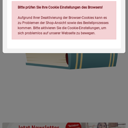
Bitte prüfen Sie Ihre Cookie Einstellungen des Browsers!
Aufgrund Ihrer Deaktivierung der Browser-Cookies kann es
zu Problemen der Shop-Ansicht sowie des Bestellprozesses
kommen. Bitte aktivieren Sie die Cookie-Einstellungen, um
sich problemlos auf unserer Webseite zu bewegen.
Einstellungen speichern für die Gruppe
Einstellungen speichern für die Gruppe
Einstellungen speichern für die Gruppe
Zurück
Einwilligung nicht erteilen
Notwendige Cookies (5)
Beschreibung Notwendige Cookies