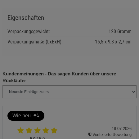
Sonneneinstrahlung schützen.
Nur mit dem mitgelieferten oder zugelassenen
Eigenschaften
Ladegerät aufladen – Brand- und Stromschlaggefahr.
Verpackungsgewicht:
120 Gramm
Sicherheitshinweise:
Verpackungsmaße (LxBxH):
16,5
9,8
2,7
cm
Vor der ersten Nutzung vollständig aufladen und nur
gemäß Bedienungsanleitung verwenden.
Gerät und Akku von Kindern und Haustieren fernhalten,
Kundenmeinungen - Das sagen Kunden über unsere
um Verschlucken von Kleinteilen oder Verletzungen zu
Rückläufer
vermeiden.
Bei sichtbarer Beschädigung des Geräts oder des Akkus
nicht mehr verwenden und fachgerecht entsorgen.
Keine eigenmächtigen Reparaturen durchführen – nur
Wie neu
autorisierte Fachkräfte.
18.07.2026
Gerät vor Stößen und starkem Druck schützen, um
Verifizierte Bewertung
Funktionsstörungen oder Verletzungsrisiken zu
5.0
/ 5.0