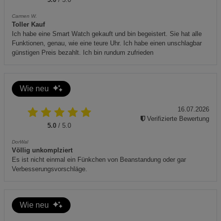
vermeiden.
Carmen W.
Toller Kauf
In explosionsgefährdeter Umgebung (z. B. Tankstellen)
Ich habe eine Smart Watch gekauft und bin begeistert. Sie hat alle
nicht verwenden.
Funktionen, genau, wie eine teure Uhr. Ich habe einen unschlagbar
günstigen Preis bezahlt. Ich bin rundum zufrieden
Zusätzliche Hinweise:
Wie neu
16.07.2026
Enthält wiederaufladbare Batterie. Batterie darf nicht übe
Verifizierte Bewertung
5.0
/ 5.0
DorWal
Völlig unkomplziert
Es ist nicht einmal ein Fünkchen von Beanstandung oder gar
Verbesserungsvorschläge.
Wie neu