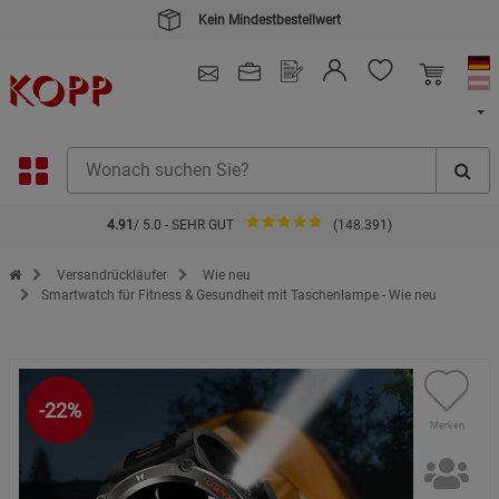
Kein Mindestbestellwert
4.91
/ 5.0 - SEHR GUT
(148.391)
Zur Startseite des Kopp Verlag Online-Shop
Versandrückläufer
Wie neu
Smartwatch für Fitness & Gesundheit mit Taschenlampe - Wie neu
-22%
Merken