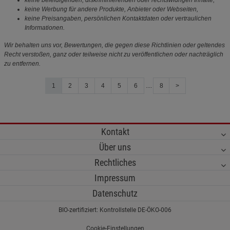
keine beleidigenden, diskriminierenden oder rechtswidrigen Inhalte,
keine Werbung für andere Produkte, Anbieter oder Webseiten,
keine Preisangaben, persönlichen Kontaktdaten oder vertraulichen
Informationen.
Wir behalten uns vor, Bewertungen, die gegen diese Richtlinien oder geltendes
Recht verstoßen, ganz oder teilweise nicht zu veröffentlichen oder nachträglich
zu entfernen.
1
2
3
4
5
6
....
8
>
Kontakt
Über uns
Rechtliches
Impressum
Datenschutz
BIO-zertifiziert: Kontrollstelle DE-ÖKO-006
Cookie-Einstellungen