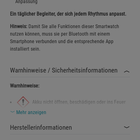
Anpassung
Cookie-Informationen
anzeigen
Ein täglicher Begleiter, der sich jedem Rhythmus anpasst.
Hinweis:
Damit Sie alle Funktionen dieser Smartwatch
Funktionale Cookies (1)
Funktionale Cooki
nutzen können, muss sie per Bluetooth mit einem
Beschreibung Funktionale Cookies
Smartphone verbunden und die entsprechende App
Cookie-Informationen
anzeigen
installiert sein.
Statistik Cookies (2)
Statistik Cookies
Warnhinweise / Sicherheitsinformationen
Beschreibung Statistik Cookies
Warnhinweise:
Cookie-Informationen
anzeigen
Akku nicht öffnen, beschädigen oder ins Feuer
Marketing Cookies (3)
Marketing Cookies
Mehr anzeigen
Beschreibung Marketing Cookies
werfen – Explosions- und Brandgefahr.
Cookie-Informationen
anzeigen
Herstellerinformationen
Vor extremen Temperaturen und direkter
Datenschutzerklärung
Impressum