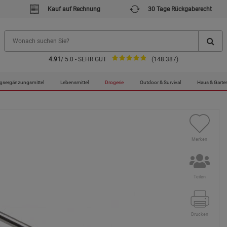
Kauf auf Rechnung
30 Tage Rückgaberecht
4.91
/ 5.0 - SEHR GUT
(148.387)
gsergänzungsmittel
Lebensmittel
Drogerie
Outdoor & Survival
Haus & Garte
Merken
Teilen
Drucken