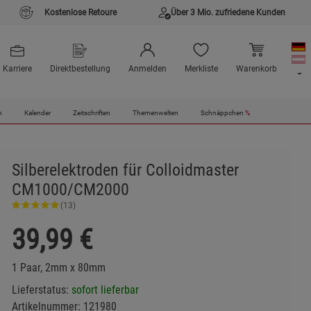
Kostenlose Retoure
Über 3 Mio. zufriedene Kunden
Karriere
Direktbestellung
Anmelden
Merkliste
Warenkorb
n
Kalender
Zeitschriften
Themenwelten
Schnäppchen
%
Silberelektroden für Colloidmaster
CM1000/CM2000
(13)
39,99
€
1 Paar, 2mm x 80mm
Lieferstatus:
sofort lieferbar
Artikelnummer:
121980