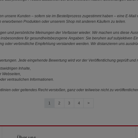
 unsere Kunden – sofern sie im Bestellprozess zugestimmt haben – eine E-Mail m
en erworbenen Produkten oder unserem Shop mit anderen Käufern zu teilen.
ungen und persönliche Meinungen der Verfasser wieder. Wir machen uns diese Au
s gilt insbesondere für gesundheitsbezogene Angaben: Sie beruhen auf subjektiven 
ung oder verbindliche Empfehlung verstanden werden. Wir distanzieren uns ausdr
ewertungen. Jede eingehende Bewertung wird vor der Veröffentlichung geprüft und n
tswidrigen Inhalte,
r Webseiten,
der vertraulichen Informationen.
linien oder geltendes Recht verstoßen, ganz oder teilweise nicht zu veröffentliche
1
2
3
4
>
Über uns