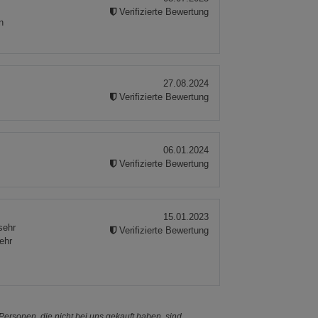
Verifizierte Bewertung
n
27.08.2024
Verifizierte Bewertung
06.01.2024
Verifizierte Bewertung
15.01.2023
sehr
Verifizierte Bewertung
ehr
ersonen, die nicht bei uns gekauft haben, sind