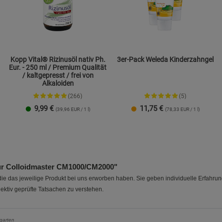
Einstellungen speichern für die Gruppe
Einstellungen speichern für die Gruppe
Einstellungen speichern für d
Zurück
Einwilligung nicht erteilen
Notwendige Cookies (5)
Beschreibung Notwendige Cookies
Kopp Vital® Rizinusöl nativ Ph.
3er-Pack Weleda Kinderzahngel
Eur. - 250 ml / Premium Qualität
Cookie-Informationen
anzeigen
/ kaltgepresst / frei von
Alkaloiden
(266)
(5)
Funktionale Cookies (1)
Funktionale Co
9,99
€
11,75
€
(39,96 EUR / 1 l)
(78,33 EUR / 1 l)
Beschreibung Funktionale Cookies
Cookie-Informationen
anzeigen
Statistik Cookies (2)
Statistik Cookie
ür Colloidmaster CM1000/CM2000"
Beschreibung Statistik Cookies
e das jeweilige Produkt bei uns erworben haben. Sie geben individuelle Erfahru
ektiv geprüfte Tatsachen zu verstehen.
Cookie-Informationen
anzeigen
garten
Marketing Cook