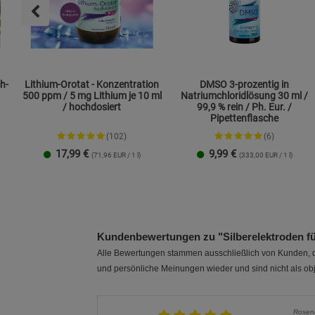
h-
Lithium-Orotat - Konzentration
DMSO 3-prozentig in
500 ppm / 5 mg Lithium je 10 ml
Natriumchloridlösung 30 ml /
/ hochdosiert
99,9 % rein / Ph. Eur. /
Pipettenflasche
(102)
(6)
17,99
€
9,99
€
(71,96 EUR / 1 l)
(333,00 EUR / 1 l)
1 Packung
2er-Pack
Kundenbewertungen zu "Silberelektroden f
Alle Bewertungen stammen ausschließlich von Kunden, di
und persönliche Meinungen wieder und sind nicht als obj
Rosen