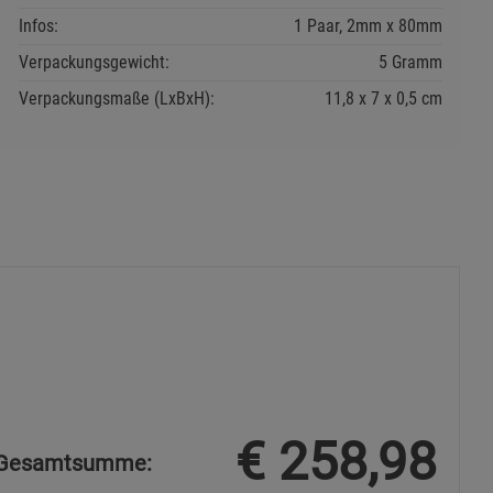
Infos:
1 Paar, 2mm x 80mm
Verpackungsgewicht:
5 Gramm
Verpackungsmaße (LxBxH):
11,8
7
0,5
cm
€
258,98
Gesamtsumme: