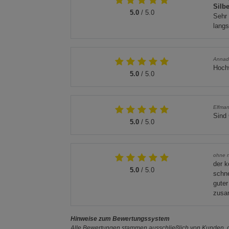
Silb
5.0
/ 5.0
Sehr 
lang
Anna
Hochw
5.0
/ 5.0
Elfma
Sind
5.0
/ 5.0
ohne 
der k
5.0
/ 5.0
schne
guter
zusa
Hinweise zum Bewertungssystem
Alle Bewertungen stammen ausschließlich von Kunden, di