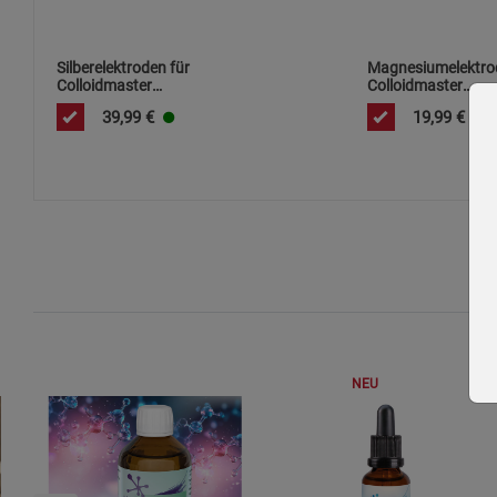
Silberelektroden für
Magnesiumelektro
Colloidmaster
Colloidmaster
CM1000/CM2000
CM1000/CM2000
39,99
€
19,99
€
NEU