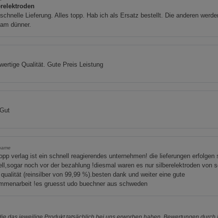
Marketing Cookies (3)
erelektroden
Beschreibung Marketing Cookies
schnelle Lieferung. Alles topp. Hab ich als Ersatz bestellt. Die anderen werde
sam dünner.
Cookie-Informationen
anzeigen
Datenschutzerklärung
Impressum
d
ertige Qualität. Gute Preis Leistung
n
 Gut
name
opp verlag ist ein schnell reagierendes unternehmen! die lieferungen erfolgen 
ll,sogar noch vor der bezahlung !diesmal waren es nur silberelektroden von s
 qualität (reinsilber von 99,99 %).besten dank und weiter eine gute
mmenarbeit !es gruesst udo buechner aus schweden
e das jeweilige Produkt tatsächlich bei uns erworben haben. Bewertungen durch P