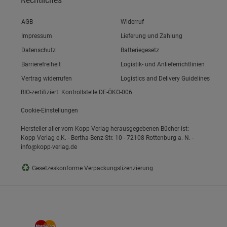
Link zum/zur
AGB
Widerruf
Link zum/zur
Impressum
Lieferung und Zahlung
Link zum/zur
Datenschutz
Batteriegesetz
Link zum/zur
Barrierefreiheit
Logistik- und Anlieferrichtlinien
Vertrag widerrufen
Logistics and Delivery Guidelines
BIO-zertifiziert: Kontrollstelle DE-ÖKO-006
Cookie-Einstellungen
Hersteller aller vom Kopp Verlag herausgegebenen Bücher ist:
Kopp Verlag e.K. - Bertha-Benz-Str. 10 - 72108 Rottenburg a. N. -
info@kopp-verlag.de
♻
Gesetzeskonforme Verpackungslizenzierung