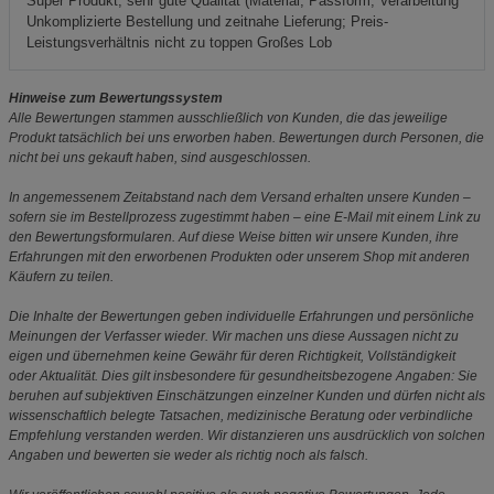
Super Produkt, sehr gute Qualität (Material, Passform, Verarbeitung
Unkomplizierte Bestellung und zeitnahe Lieferung; Preis-
Leistungsverhältnis nicht zu toppen Großes Lob
Hinweise zum Bewertungssystem
Alle Bewertungen stammen ausschließlich von Kunden, die das jeweilige
Produkt tatsächlich bei uns erworben haben. Bewertungen durch Personen, die
nicht bei uns gekauft haben, sind ausgeschlossen.
In angemessenem Zeitabstand nach dem Versand erhalten unsere Kunden –
sofern sie im Bestellprozess zugestimmt haben – eine E-Mail mit einem Link zu
den Bewertungsformularen. Auf diese Weise bitten wir unsere Kunden, ihre
Erfahrungen mit den erworbenen Produkten oder unserem Shop mit anderen
Käufern zu teilen.
Die Inhalte der Bewertungen geben individuelle Erfahrungen und persönliche
Meinungen der Verfasser wieder. Wir machen uns diese Aussagen nicht zu
eigen und übernehmen keine Gewähr für deren Richtigkeit, Vollständigkeit
oder Aktualität. Dies gilt insbesondere für gesundheitsbezogene Angaben: Sie
beruhen auf subjektiven Einschätzungen einzelner Kunden und dürfen nicht als
wissenschaftlich belegte Tatsachen, medizinische Beratung oder verbindliche
Empfehlung verstanden werden. Wir distanzieren uns ausdrücklich von solchen
Angaben und bewerten sie weder als richtig noch als falsch.