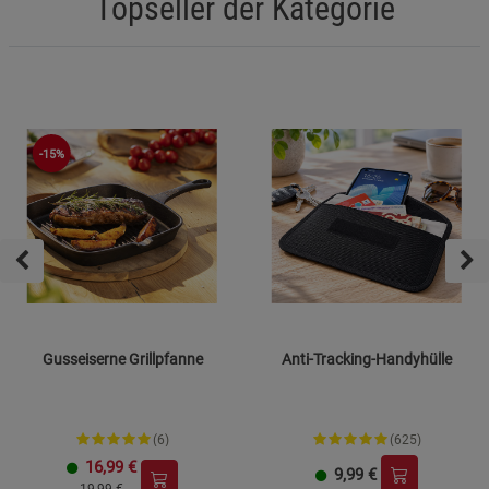
Topseller der Kategorie
-15%
Gusseiserne Grillpfanne
Anti-Tracking-Handyhülle
(6)
(625)
16,99
€
9,99
€
19,99 €