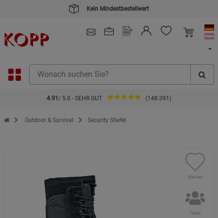
Kein Mindestbestellwert
4.91
/ 5.0 - SEHR GUT
(148.391)
Zur Startseite des Kopp Verlag Online-Shop
Outdoor & Survival
Security Stiefel
Merken
Teilen