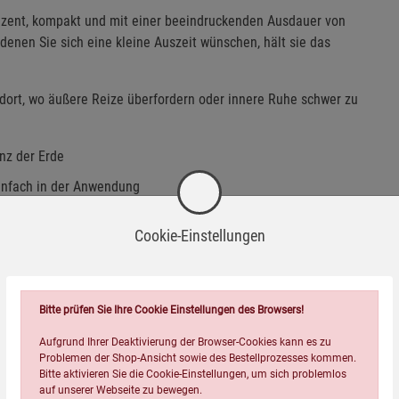
dezent, kompakt und mit einer beeindruckenden Ausdauer von
denen Sie sich eine kleine Auszeit wünschen, hält sie das
 dort, wo äußere Reize überfordern oder innere Ruhe schwer zu
nz der Erde
einfach in der Anwendung
irkung
Cookie-Einstellungen
Bitte prüfen Sie Ihre Cookie Einstellungen des Browsers!
Aufgrund Ihrer Deaktivierung der Browser-Cookies kann es zu
Problemen der Shop-Ansicht sowie des Bestellprozesses kommen.
Bitte aktivieren Sie die Cookie-Einstellungen, um sich problemlos
auf unserer Webseite zu bewegen.