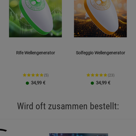
emperaturen aussetzen.
 verwenden – Kurzschlussgefahr.
zeugung elektromagnetischer Wellen verwenden – nicht
e Abweichungen zulässig.
Rife Wellengenerator
Solfeggio Wellengenerator
serdicht.
t aktiv, sobald er eingesteckt ist.
(5)
(23)
schlaggefahr.
34,99
€
34,99
€
Reinigungsmittel oder Lösungsmittel einsetzen.
den und Hersteller kontaktieren.
Wird oft zusammen bestellt:
lifiziertem Fachpersonal durchgeführt werden.