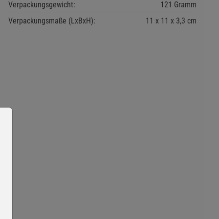
Verpackungsgewicht:
121 Gramm
Verpackungsmaße (LxBxH):
11
11
3,3
cm