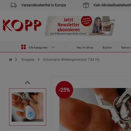
Versandkostenfrei in Europa
Kein Mindestbestellwert
Alle Kategorien
Neu im Shop
Bücher
Nahrun
Zur Startseite des Kopp Verlag Online-Shop
Drogerie
Schumann Wellengenerator 7,83 Hz
-25%