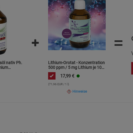
 Elektrogeräte dürfen nicht über den Hausmüll entsorgt werden
olgen.
isierten Fachstellen entnommen werden.
EU-Richtlinien für elektrische Betriebsmittel.
=
söl nativ Ph.
Lithium-Orotat - Konzentration
emium
500 ppm / 5 mg Lithium je 10
sst / frei
ml / hochdosiert
17,99
€
(71,96 EUR / 1 l)
Hinweise