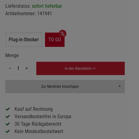
Lieferstatus:
sofort lieferbar
Artikelnummer:
141941
Plug-in-Stecker
TO GO
Menge
In den Warenkorb >>
Toggle Dropd
Zur Merkliste hinzufügen
Kauf auf Rechnung
Versandkostenfrei in Europa
30 Tage Rückgaberecht
Kein Mindestbestellwert