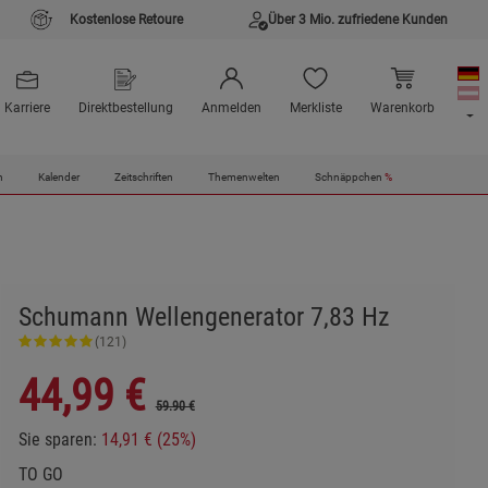
Kostenlose Retoure
Über 3 Mio. zufriedene Kunden
Karriere
Direktbestellung
Anmelden
Merkliste
Warenkorb
n
Kalender
Zeitschriften
Themenwelten
Schnäppchen
%
Schumann Wellengenerator 7,83 Hz
(121)
44,99
€
59.90 €
Sie sparen:
14,91 € (25%)
TO GO