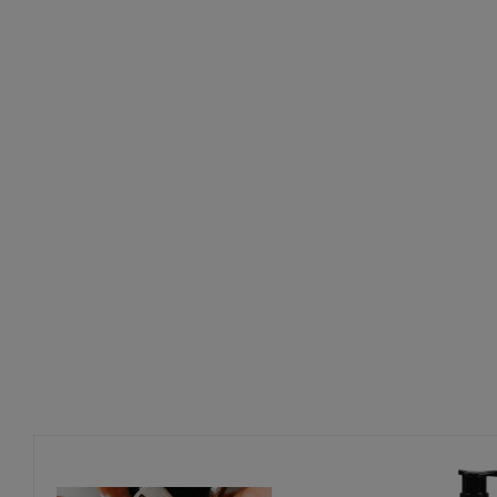
Gerät nicht direkter Sonneneinstrahlung oder extremen T
Nicht in feuchter Umgebung oder in der Nähe von Wasser
Sicherheitshinweise
Nur gemäß Gebrauchsanweisung und ausschließlich zur Er
zweckentfremden.
Nur mit der angegebenen Netzspannung betreiben – kein
Vor Feuchtigkeit und Nässe schützen – Gerät ist nicht was
Plug-in-Stecker nur in Innenräumen verwenden – er ist sofor
Keine Metallgegenstände in Öffnungen einführen – Strom
Zur Reinigung nur ein trockenes Tuch verwenden – keine 
Bei Schäden oder Fehlfunktionen Gerät nicht weiterverwen
Reparaturen und Öffnungen dürfen ausschließlich von qua
Zusätzliche Hinweise