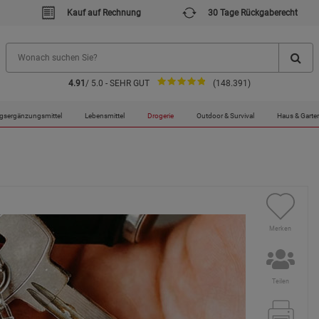
Kauf auf Rechnung
30 Tage Rückgaberecht
4.91
/ 5.0 - SEHR GUT
(148.391)
gsergänzungsmittel
Lebensmittel
Drogerie
Outdoor & Survival
Haus & Garte
Merken
Teilen