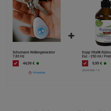
Dieses Produkt unterliegt der Richtlinie 2012/19/EU (WEEE).
– die Entsorgung hat über zugelassene Sammelstellen zu erf
Der integrierte Akku (nur TO GO-Version) darf nur von autor
Die CE-Kennzeichnung bestätigt die Einhaltung der geltenden 
Schumann Wellengenerator
Kopp Vital® Rizinu
7,83 Hz
Eur. - 250 ml / Pr
Qualität / kaltgepre
44,99
€
9,99
€
von Alkaloiden
(39,96 EUR / 1 l)
Hinweise