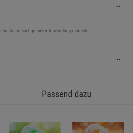
Statistik Cookies (2)
Statistik Cookie
Beschreibung Statistik Cookies
Cookie-Informationen
anzeigen
Schlag bei unsachgemäßer Anwendung möglich.
Marketing Cookies (3)
Marketing Cook
Kleinteile bergen Verletzungsgefahr.
Beschreibung Marketing Cookies
Cookie-Informationen
anzeigen
nen-Akku (nur TO GO-Version) – nicht ins Feuer werfen oder
Datenschutzerklärung
Impressum
g reparieren – Lebensgefahr durch Stromschlag oder
Passend dazu
fladen (nur TO GO-Version) – Brand- und Explosionsgefahr bei