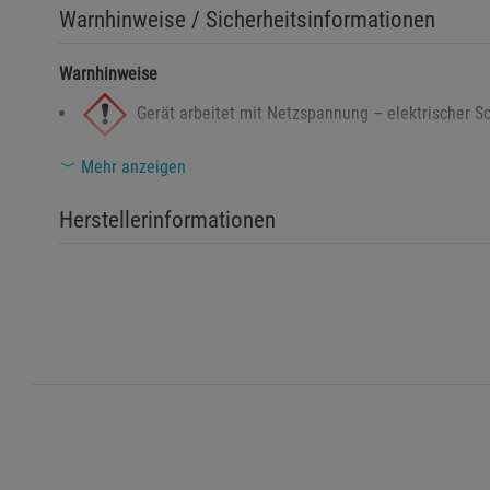
Warnhinweise / Sicherheitsinformationen
Warnhinweise
Gerät arbeitet mit Netzspannung – elektrischer 
Mehr anzeigen
Nicht für Kinder geeignet – Stromversorgung und 
Herstellerinformationen
Das Produkt enthält einen eingebauten Lithium-Io
erhitzen.
Gerät niemals öffnen, verändern oder eigenständi
Kurzschluss.
Nur mit vom Hersteller empfohlenem Ladegerät au
falscher Spannung.