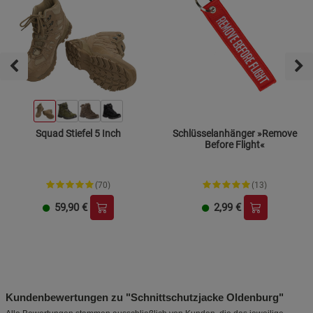
Squad Stiefel 5 Inch
Schlüsselanhänger »Remove
Before Flight«
(70)
(13)
59,90
€
2,99
€
Kundenbewertungen zu "Schnittschutzjacke Oldenburg"