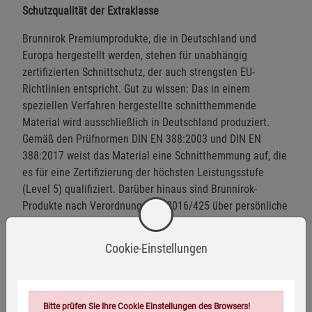
Schutzqualität der Extraklasse
Brunnirok Premiumprodukte, die in Deutschland und
Europa hergestellt werden, stehen für unabhängig
zertifizierten Schnittschutz, der auch strengsten EU-
Richtlinien entspricht. Gut zu wissen: Das in einem
speziellen Verfahren hergestellte schnitthemmende
Material wird ausschließlich in Deutschland produziert.
Gemäß den Prüfnormen DIN EN 388:2003 und DIN EN
388:2017 weist das Material eine Schnitthemmung auf, die
es für eine Zertifizierung der höchsten Leistungsstufe
(Level 5) qualifiziert. Darüber hinaus sind Brunnirok-
Produkte nach Verordnung (EU) 2016/425 über persönliche
Schutzausrüstung (PSA) EU-baumustergeprüft und CE-
gekennzeichnet.
Cookie-Einstellungen
Trotz zertifizierter Schnitthemmung kann das Risiko
schwerer Schnittverletzungen nicht völlig ausgeschlossen
werden. Schnittschutz-Level 5 in Anlehnung an EN
Bitte prüfen Sie Ihre Cookie Einstellungen des Browsers!