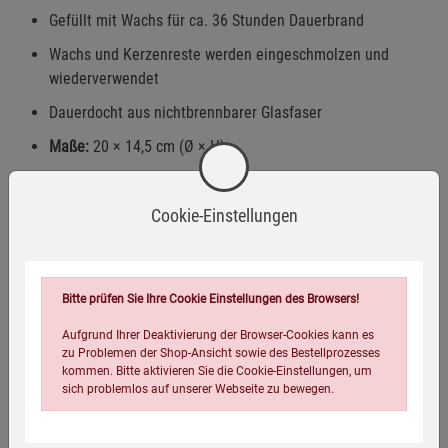
Gefüllt mit Wachs für ca. 36 Stunden Dauerbrand
Wachs und Kerzenreste werden eingeschmolzen und
wiederverwendet
Dauerdocht aus nichtbrennbarer Glasfaser
Maße:
20 × 14,5 cm (Ø × H)
Gewicht:
3,4 kg
Cookie-Einstellungen
Warnhinweise / Sicherheitsinformationen
Bitte prüfen Sie Ihre Cookie Einstellungen des Browsers!
Aufgrund Ihrer Deaktivierung der Browser-Cookies kann es
Warnhinweise
zu Problemen der Shop-Ansicht sowie des Bestellprozesses
kommen. Bitte aktivieren Sie die Cookie-Einstellungen, um
Darf nicht in die Hände von Kindern gelangen.
sich problemlos auf unserer Webseite zu bewegen.
Mehr anzeigen