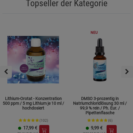
Topseller der Kategorie
NEU
Lithium-Orotat - Konzentration
DMSO 3-prozentig in
500 ppm / 5 mg Lithium je 10 ml /
Natriumchloridlösung 30 ml /
hochdosiert
99,9 % rein / Ph. Eur. /
Pipettenflasche
(102)
(6)
17,99
€
9,99
€