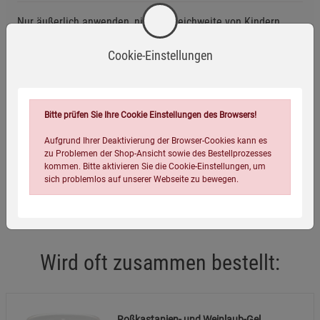
Nur äußerlich anwenden, nicht in Reichweite von Kindern
aufbewahren, nicht in die Augen bringen.
Cookie-Einstellungen
Eigenschaften
EAN:
4039525004084
Bitte prüfen Sie Ihre Cookie Einstellungen des Browsers!
Infos:
250 ml
Aufgrund Ihrer Deaktivierung der Browser-Cookies kann es
zu Problemen der Shop-Ansicht sowie des Bestellprozesses
Verpackungsgewicht:
280 Gramm
kommen. Bitte aktivieren Sie die Cookie-Einstellungen, um
sich problemlos auf unserer Webseite zu bewegen.
Verpackungsmaße (LxBxH):
8,3
8,3
8,3
cm
Wird oft zusammen bestellt:
Einstellungen speichern für die Gruppe
Einstellungen speichern für die Gruppe
Roßkastanien- und Weinlaub-Gel