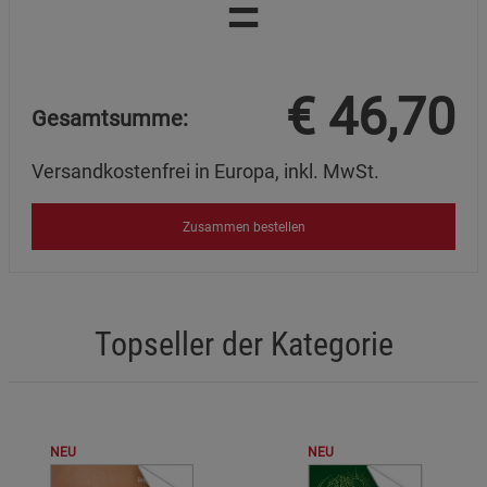
=
Funktionale Cookies (1)
Funktionale Cooki
Beschreibung Funktionale Cookies
€
46,70
Cookie-Informationen
anzeigen
Gesamtsumme:
Statistik Cookies (2)
Statistik Cookies
Versandkostenfrei in Europa, inkl. MwSt.
Beschreibung Statistik Cookies
Zusammen bestellen
Cookie-Informationen
anzeigen
Marketing Cookies (3)
Marketing Cookies
Beschreibung Marketing Cookies
Topseller der Kategorie
Cookie-Informationen
anzeigen
Datenschutzerklärung
Impressum
NEU
NEU