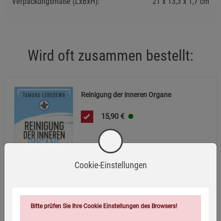
Verpackungsmaße (LxBxH):
21
13,3
1,7
cm
Wird oft zusammen bestellt:
Reinigung der inneren Organe
15,90
€
Cookie-Einstellungen
Bitte prüfen Sie Ihre Cookie Einstellungen des Browsers!