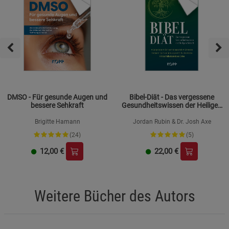
DMSO - Für gesunde Augen und
Bibel-Diät - Das vergessene
bessere Sehkraft
Gesundheitswissen der Heiligen
Schrift
Brigitte Hamann
Jordan Rubin & Dr. Josh Axe
(24)
(5)
12,00
€
22,00
€
Weitere Bücher des Autors