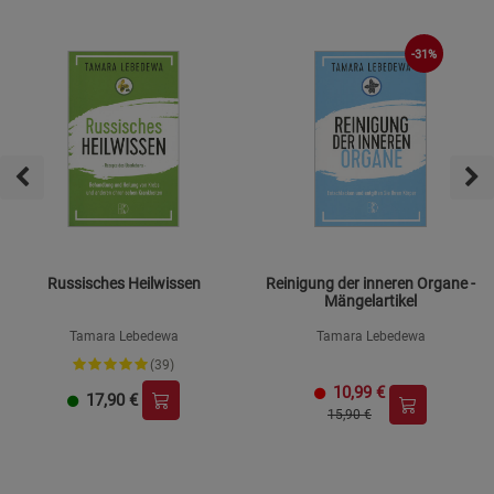
-31%
Russisches Heilwissen
Reinigung der inneren Organe -
Mängelartikel
Tamara Lebedewa
Tamara Lebedewa
(39)
10,99
€
17,90
€
15,90 €