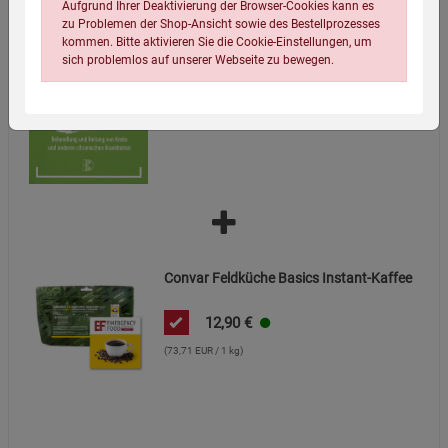
Aufgrund Ihrer Deaktivierung der Browser-Cookies kann es
Russisches Heilwissen
zu Problemen der Shop-Ansicht sowie des Bestellprozesses
kommen. Bitte aktivieren Sie die Cookie-Einstellungen, um
17,90
€
sich problemlos auf unserer Webseite zu bewegen.
Einstellungen speichern für die Gruppe
Einstellungen speichern für die Gruppe
Convar Feldküche Basics Instant-Kaffee
Einstellungen speichern für die Gruppe
Zurück
Einwilligung nicht erteilen
12,90
€
(73,71 EUR / 1 kg)
Notwendige Cookies (5)
Beschreibung Notwendige Cookies
Cookie-Informationen
anzeigen