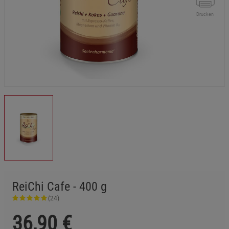
Drucken
ReiChi Cafe - 400 g
(24)
36,90
€