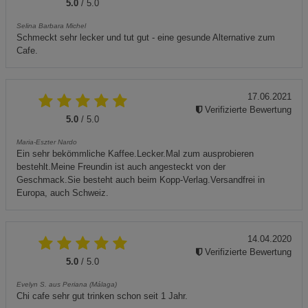
5.0
/ 5.0
Selina Barbara Michel
Schmeckt sehr lecker und tut gut - eine gesunde Alternative zum
Cafe.
17.06.2021
Verifizierte Bewertung
5.0
/ 5.0
Maria-Eszter Nardo
Ein sehr bekömmliche Kaffee.Lecker.Mal zum ausprobieren
bestehlt.Meine Freundin ist auch angesteckt von der
Geschmack.Sie besteht auch beim Kopp-Verlag.Versandfrei in
Europa, auch Schweiz.
14.04.2020
Verifizierte Bewertung
5.0
/ 5.0
Evelyn S. aus Periana (Málaga)
Chi cafe sehr gut trinken schon seit 1 Jahr.