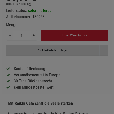
(0,09 EUR / 1000 kg)
Lieferstatus:
sofort lieferbar
Artikelnummer:
130928
Menge
In den Warenkorb >>
Toggle D
Zur Merkliste hinzufügen
Kauf auf Rechnung
Versandkostenfrei in Europa
30 Tage Rückgaberecht
Kein Mindestbestellwert
Mit ReiChi Cafe sanft die Seele stärken
Cremiger Genuss aus Reishi-Pilz, Kaffee & Kokos