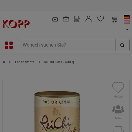
Kauf auf Rechnung
4.91
/ 5.0 - SEHR GUT
(148.391)
Zur Startseite des Kopp Verlag Online-Shop
Lebensmittel
ReiChi Cafe - 400 g
Merken
Teilen