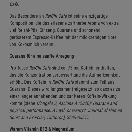
Cafe
.
Das Besondere an
ReiChi Cafe
ist seine einzigartige
Komposition, die das erlesene zartherbe Aroma von extra
viel Reishi-Pilz, Ginseng, Guarana und schonend
geröstetem Espresso-Kaffee mit der mild-cremigen Note
von Kokosmilch vereint.
Guarana für eine sanfte Anregung
Pro Tasse
ReiChi Cafe
sind ca. 75 mg Koffein enthalten,
das die Konzentration verbessert und die Aufmerksamkeit
erhöht. Das Koffein in
ReiChi Cafe
stammt zum Teil aus
Guarana. Dieses wird langsamer freigesetzt, so dass es zu
einer länger anhaltenden und sanfteren Koffein-Wirkung
kommt (siehe
D'Angelo S, Ascione A (2020): Guarana and
physical performance: A myth or reality?. Journal of Human
Sport and Exercise, 15(3proc), S539-S551)
.
Warum Vitamin B12 & Magnesium