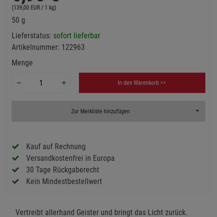
(139,00 EUR / 1 kg)
50 g
Lieferstatus:
sofort lieferbar
Artikelnummer:
122963
Menge
In den Warenkorb >>
Toggle D
Zur Merkliste hinzufügen
Kauf auf Rechnung
Versandkostenfrei in Europa
30 Tage Rückgaberecht
Kein Mindestbestellwert
Vertreibt allerhand Geister und bringt das Licht zurück.