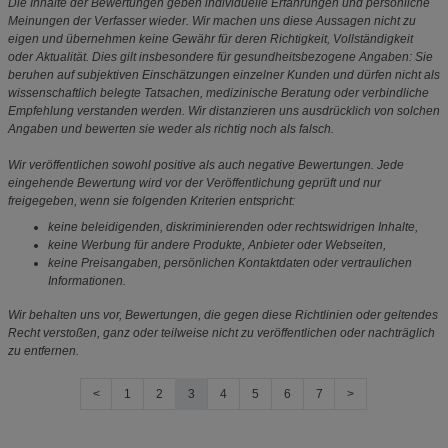
Die Inhalte der Bewertungen geben individuelle Erfahrungen und persönliche
Meinungen der Verfasser wieder. Wir machen uns diese Aussagen nicht zu
eigen und übernehmen keine Gewähr für deren Richtigkeit, Vollständigkeit
oder Aktualität. Dies gilt insbesondere für gesundheitsbezogene Angaben: Sie
beruhen auf subjektiven Einschätzungen einzelner Kunden und dürfen nicht als
wissenschaftlich belegte Tatsachen, medizinische Beratung oder verbindliche
Empfehlung verstanden werden. Wir distanzieren uns ausdrücklich von solchen
Angaben und bewerten sie weder als richtig noch als falsch.
Wir veröffentlichen sowohl positive als auch negative Bewertungen. Jede
eingehende Bewertung wird vor der Veröffentlichung geprüft und nur
freigegeben, wenn sie folgenden Kriterien entspricht:
keine beleidigenden, diskriminierenden oder rechtswidrigen Inhalte,
keine Werbung für andere Produkte, Anbieter oder Webseiten,
keine Preisangaben, persönlichen Kontaktdaten oder vertraulichen
Informationen.
Wir behalten uns vor, Bewertungen, die gegen diese Richtlinien oder geltendes
Recht verstoßen, ganz oder teilweise nicht zu veröffentlichen oder nachträglich
zu entfernen.
<
1
2
3
4
5
6
7
>