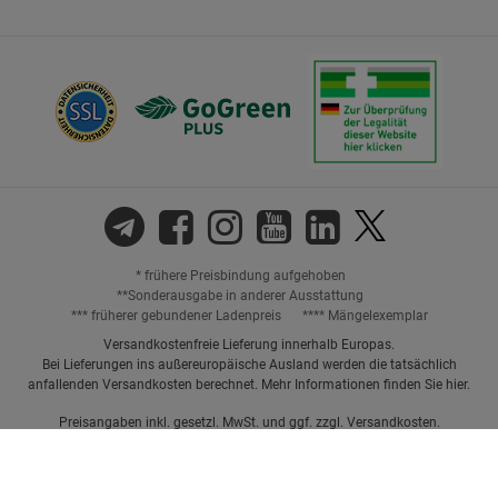
* frühere Preisbindung aufgehoben
**Sonderausgabe in anderer Ausstattung
*** früherer gebundener Ladenpreis
**** Mängelexemplar
Versandkostenfreie Lieferung innerhalb Europas.
Bei Lieferungen ins außereuropäische Ausland werden die tatsächlich
anfallenden Versandkosten berechnet. Mehr Informationen finden Sie
hier
.
Preisangaben inkl. gesetzl. MwSt. und ggf. zzgl.
Versandkosten.