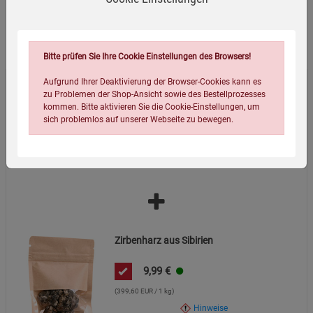
Wird oft zusammen bestellt:
Bitte prüfen Sie Ihre Cookie Einstellungen des Browsers!
Aufgrund Ihrer Deaktivierung der Browser-Cookies kann es
zu Problemen der Shop-Ansicht sowie des Bestellprozesses
Rauhnacht Räuchermischung
"Weihrauch"
kommen. Bitte aktivieren Sie die Cookie-Einstellungen, um
sich problemlos auf unserer Webseite zu bewegen.
6,95
€
(139,00 EUR / 1 kg)
Hinweise
Zirbenharz aus Sibirien
Einstellungen speichern für die Gruppe
Einstellungen speichern für die Gruppe
9,99
€
Einstellungen speichern für die Gruppe
Zurück
Einwilligung nicht erteilen
(399,60 EUR / 1 kg)
Hinweise