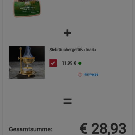
Notwendige Cookies (5)
Beschreibung Notwendige Cookies
Cookie-Informationen
anzeigen
Funktionale Cookies (1)
Funktionale Cooki
Siebräuchergefäß »Inari«
Beschreibung Funktionale Cookies
Cookie-Informationen
anzeigen
11,99
€
Hinweise
Statistik Cookies (2)
Statistik Cookies
Beschreibung Statistik Cookies
=
Cookie-Informationen
anzeigen
Marketing Cookies (3)
Marketing Cookies
€
28,93
Beschreibung Marketing Cookies
Gesamtsumme:
Cookie-Informationen
anzeigen