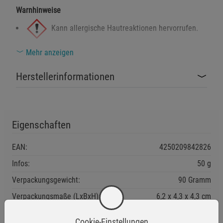
Warnhinweise
Kann allergische Hautreaktionen hervorrufen.
Mehr anzeigen
Kann bei Einatmen Atemwegserkrankungen
Herstellerinformationen
auslösen.
Sicherheitshinweise
Von Kindern fernhalten.
Eigenschaften
Bei Berührung mit der Haut: Mit viel Wasser und Seife
abwaschen.
EAN:
4250209842826
Kontakt mit Augen, Haut und Kleidung vermeiden.
Infos:
50 g
Nur in gut belüfteten Bereichen verwenden.
Verpackungsgewicht:
90 Gramm
Geeignete Schutzhandschuhe tragen.
Verpackungsmaße (LxBxH):
6,2
4,3
4,3
cm
Cookie-Einstellungen