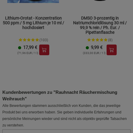
Lithium-Orotat - Konzentration
DMSO 3-prozentig in
500 ppm / 5 mg Lithium je 10 ml /
Natriumchloridlösung 30 ml /
hochdosiert
99,9 % rein / Ph. Eur. /
Pipettenflasche
(103)
(8)
17,99
€
9,99
€
(71,96 EUR / 1 l)
(333,00 EUR / 1 l)
Kundenbewertungen zu "Rauhnacht Räuchermischung
Weihrauch"
Alle Bewertungen stammen ausschließlich von Kunden, die das jeweilige
Produkt bei uns erworben haben. Sie geben individuelle Erfahrungen und
persönliche Meinungen wieder und sind nicht als objektiv geprüfte Tatsachen
zu verstehen.