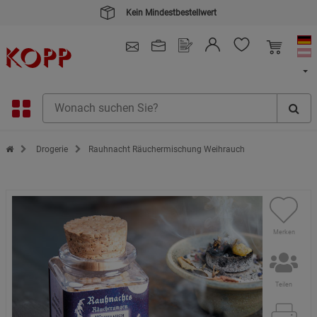
Kein Mindestbestellwert
4.91
/ 5.0 - SEHR GUT
(148.391)
Zur Startseite des Kopp Verlag Online-Shop
Drogerie
Rauhnacht Räuchermischung Weihrauch
Merken
Teilen