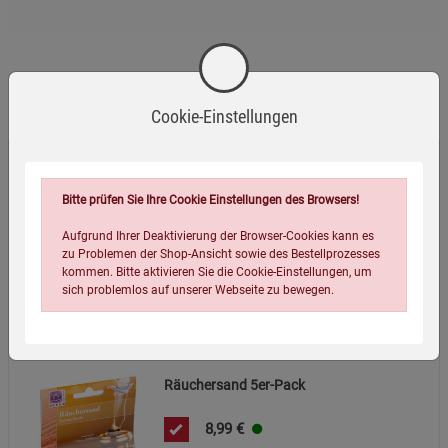
Von Kindern und Haustieren fernhalten.
Zusätzliche Hinweise
Wird oft zusammen bestellt:
Dieses Produkt ist für die Verwendung in Räucherritualen
Cookie-Einstellungen
gedacht. Achten Sie darauf, Rückstände umweltgerecht zu
entsorgen. Verpackungsreste sollten den lokalen
Räucher-Kohletabletten
Entsorgungsvorschriften entsprechend behandelt werden.
Bitte prüfen Sie Ihre Cookie Einstellungen des Browsers!
14,95
€
Aufgrund Ihrer Deaktivierung der Browser-Cookies kann es
(0,15 EUR / 1 St)
zu Problemen der Shop-Ansicht sowie des Bestellprozesses
kommen. Bitte aktivieren Sie die Cookie-Einstellungen, um
Hinweise
sich problemlos auf unserer Webseite zu bewegen.
Räuchersand 5er-Pack
8,99
€