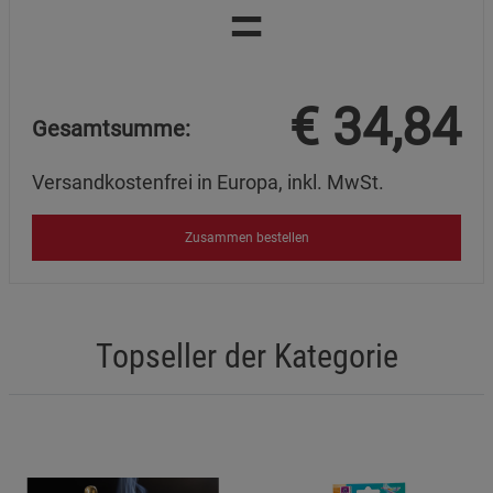
=
Marketing Cookies (3)
Marketing Cookies
Beschreibung Marketing Cookies
€
34,84
Gesamtsumme:
Cookie-Informationen
anzeigen
Versandkostenfrei in Europa, inkl. MwSt.
Datenschutzerklärung
Impressum
Zusammen bestellen
Topseller der Kategorie