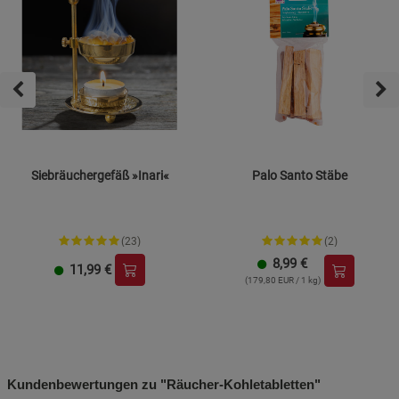
Siebräuchergefäß »Inari«
Palo Santo Stäbe
(23)
(2)
8,99
€
11,99
€
(179,80 EUR / 1 kg)
Kundenbewertungen zu "Räucher-Kohletabletten"