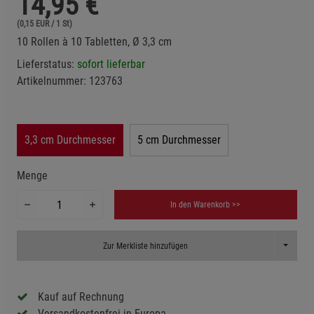
14,95
€
(0,15 EUR / 1 St)
10 Rollen à 10 Tabletten, Ø 3,3 cm
Lieferstatus:
sofort lieferbar
Artikelnummer:
123763
3,3 cm Durchmesser
5 cm Durchmesser
Menge
In den Warenkorb >>
Toggle D
Zur Merkliste hinzufügen
Kauf auf Rechnung
Versandkostenfrei in Europa