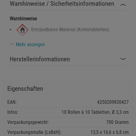
Warnhinweise / Sicherheitsinformationen
Warnhinweise
Entzündbares Material (Kohletabletten).
Mehr anzeigen
Kann bei unsachgemäßer Handhabung
Herstellerinformationen
gesundheitsschädlich sein.
Sicherheitshinweise
Die Kohletabletten nur auf einer feuerfesten Unterlage
oder in einem Räuchergefäß verwenden.
Eigenschaften
Von Zündquellen und leicht entflammbaren Materialien
EAN:
4250209830427
fernhalten.
Infos:
10 Rollen à 10 Tabletten, Ø 3,3 cm
Den Raum während und nach der Verwendung
ausreichend lüften.
Verpackungsgewicht:
700 Gramm
Nur unter Aufsicht verwenden.
Verpackungsmaße (LxBxH):
13,5
16,6
6,8
cm