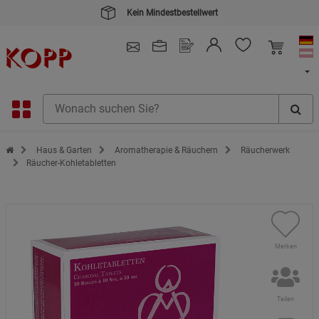
Kein Mindestbestellwert
4.91
/ 5.0 - SEHR GUT
(148.387)
Zur Startseite des Kopp Verlag Online-Shop
Haus & Garten
Aromatherapie & Räuchern
Räucherwerk
Räucher-Kohletabletten
Merken
Teilen