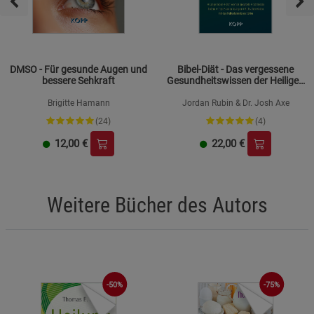
DMSO - Für gesunde Augen und
Bibel-Diät - Das vergessene
bessere Sehkraft
Gesundheitswissen der Heiligen
Schrift
Brigitte Hamann
Jordan Rubin & Dr. Josh Axe
(24)
(4)
12,00
€
22,00
€
Weitere Bücher des Autors
-50%
-75%