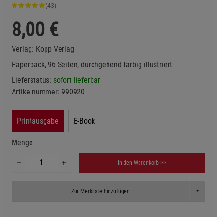
(43)
8,00
€
Verlag:
Kopp Verlag
Paperback, 96 Seiten, durchgehend farbig illustriert
Lieferstatus:
sofort lieferbar
Artikelnummer:
990920
Printausgabe
E-Book
Menge
In den Warenkorb >>
Toggle D
Zur Merkliste hinzufügen