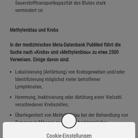
Sauerstofftransportkapazität des Blutes stark
vermindert ist
Methylenblau und Krebs
In der medizinischen Meta-Datenbank PubMed führt die
Suche nach »Krebs« und »Methylenblau« zu etwa 2500
Verweisen. Einige davon sind:
Lokalisierung (Anfärbung) von Krebsgeweben und/oder
Identifizierung möglichst vieler betroffener
Lymphknoten,
Hemmung, Inaktivierung oder Abtötung einer Vielzahl
verschiedener Krebszellen,
Überlegenheit von Methylenblau bei der Behandlung von
Tumoren in Mäusen gegenüber herkömmlicher
Chemotherapie,
Cookie-Einstellungen