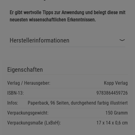
Notwendige Cookies (5)
Er gibt wertvolle Tipps zur Anwendung und belegt diese mit
Beschreibung Notwendige Cookies
neuesten wissenschaftlichen Erkenntnissen.
Cookie-Informationen
anzeigen
Herstellerinformationen
Funktionale Cookies (1)
Funktionale Cooki
Beschreibung Funktionale Cookies
Cookie-Informationen
anzeigen
Eigenschaften
Statistik Cookies (2)
Statistik Cookies
Verlag / Herausgeber:
Kopp Verlag
Beschreibung Statistik Cookies
ISBN-13:
9783864459726
Cookie-Informationen
anzeigen
Infos:
Paperback, 96 Seiten, durchgehend farbig illustriert
Verpackungsgewicht:
150 Gramm
Marketing Cookies (3)
Marketing Cookies
Verpackungsmaße (LxBxH):
17
14
0,6
cm
Beschreibung Marketing Cookies
Cookie-Informationen
anzeigen