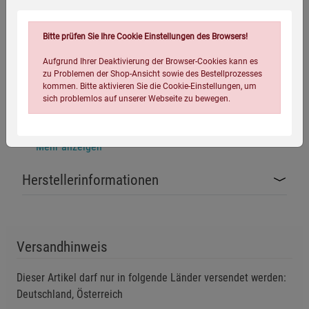
bestimmt. Kein Einsatz gegen Menschen.
Bitte prüfen Sie Ihre Cookie Einstellungen des Browsers!
Warnhinweise / Sicherheitsinformationen
Aufgrund Ihrer Deaktivierung der Browser-Cookies kann es
zu Problemen der Shop-Ansicht sowie des Bestellprozesses
Warnhinweise
kommen. Bitte aktivieren Sie die Cookie-Einstellungen, um
sich problemlos auf unserer Webseite zu bewegen.
Verursacht schwere Augenreizung.
Kann die Atemwege reizen.
Mehr anzeigen
Herstellerinformationen
Hautkontakt kann Reizungen verursachen.
Sicherheitshinweise
Einstellungen speichern für die Gruppe
Einstellungen speichern für die Gruppe
Nur zur Tierabwehr verwenden - Einsatz gegen
Versandhinweis
Menschen ist in Deutschland nicht zulässig.
Einstellungen speichern für die Gruppe
Zurück
Einwilligung nicht erteilen
Reizstoff steht unter Druck - nicht gewaltsam öffnen
Dieser Artikel darf nur in folgende Länder versendet werden:
oder manipulieren.
Deutschland, Österreich
Notwendige Cookies (5)
Kontakt mit Augen oder Haut vermeiden - bei Kontakt