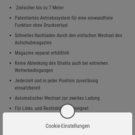
Zielsicher bis zu 7 Meter
Patentiertes Antriebssystem für eine einwandfreie
Funktion ohne Druckverlust
Schnelles Nachladen durch den einfachen Wechsel des
Aufschubmagazins
Magazine separat erhältlich
Keine Ablenkung des Strahls auch bei extremen
Wetterbedingungen
Jederzeit und in jeder Position zuverlässig
einsatzbereit
Automatischer Wechsel zur zweiten Ladung
Für Links- und Rechtshänder geeignet
Mit und ohne Laser
Cookie-Einstellungen
Hinweis:
Ausschließlich zur Abwehr bei aggressiven Tieren