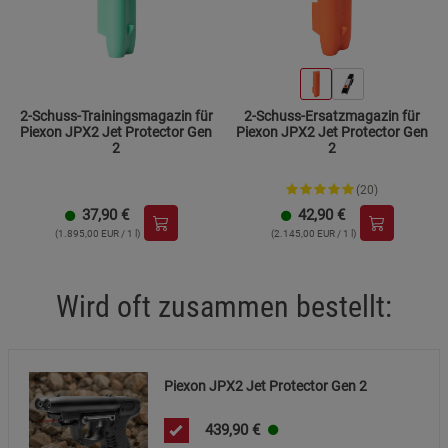
Datenschutzerklärung
Impressum
2-Schuss-Trainingsmagazin für
2-Schuss-Ersatzmagazin für
Piexon JPX2 Jet Protector Gen
Piexon JPX2 Jet Protector Gen
2
2
(20)
37,90
€
42,90
€
(1.895,00 EUR / 1 l)
(2.145,00 EUR / 1 l)
Wird oft zusammen bestellt:
Piexon JPX2 Jet Protector Gen 2
439,90
€