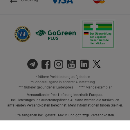
* frühere Preisbindung aufgehoben
**Sonderausgabe in anderer Ausstattung
*** früherer gebundener Ladenpreis
**** Mängelexemplar
Versandkostenfreie Lieferung innerhalb Europas.
Bei Lieferungen ins außereuropäische Ausland werden die tatsächlich
anfallenden Versandkosten berechnet. Mehr Informationen finden Sie
hier
.
Preisangaben inkl. gesetzl. MwSt. und ggf. zzgl.
Versandkosten.