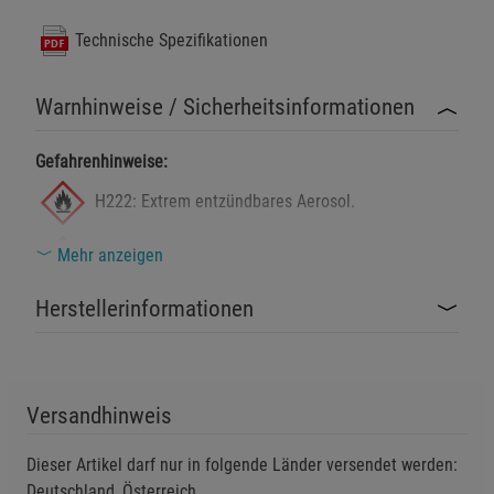
Technische Spezifikationen
Warnhinweise / Sicherheitsinformationen
Gefahrenhinweise:
H222: Extrem entzündbares Aerosol.
Mehr anzeigen
H229: Behälter steht unter Druck: kann bei
Erwärmung bersten.
Herstellerinformationen
H319: Verursacht schwere Augenreizung.
Sicherheitshinweise:
Versandhinweis
P210: Von Hitze, heissen Oberflächen, Funken, offenen
Flammen sowie anderen Zündquellenarten fernhalten.
Dieser Artikel darf nur in folgende Länder versendet werden:
Nicht rauchen.
Deutschland, Österreich