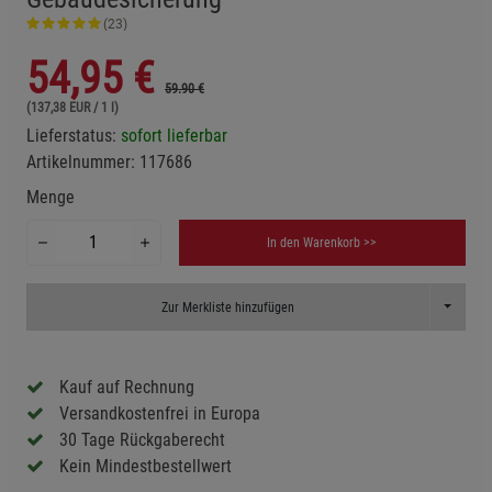
(23)
54,95
€
59.90 €
(137,38 EUR / 1 l)
Lieferstatus:
sofort lieferbar
Artikelnummer:
117686
Menge
In den Warenkorb >>
Toggle D
Zur Merkliste hinzufügen
Kauf auf Rechnung
Versandkostenfrei in Europa
30 Tage Rückgaberecht
Kein Mindestbestellwert