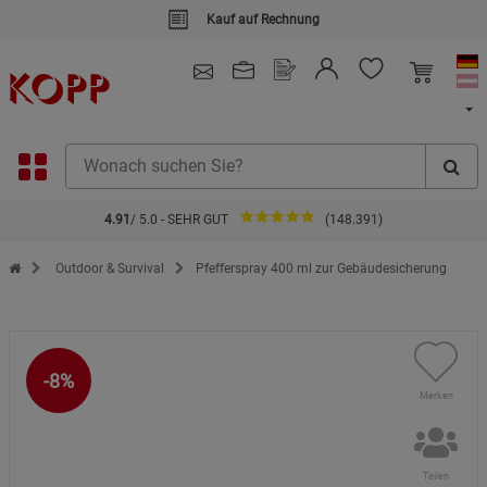
Kauf auf Rechnung
4.91
/ 5.0 - SEHR GUT
(148.391)
Zur Startseite des Kopp Verlag Online-Shop
Outdoor & Survival
Pfefferspray 400 ml zur Gebäudesicherung
-8%
Merken
Teilen