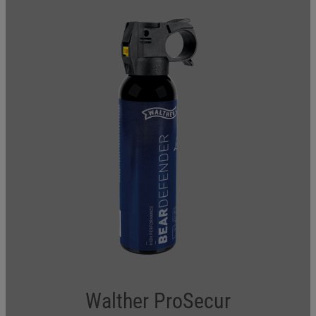
einholen/ärztliche Hilfe hinzuziehen.
P362 + P364 Kontaminierte Kleidung ausziehen und vor
erneutem Tragen waschen.
P410 + P412 Vor Sonnenbestrahlung schützen. Nicht
Temperaturen über 50 °C/122 °F aussetzen.
P501 Inhalt/Behälter nur vollständig entleert dem
Recycling zuführen.
Besondere Vorschriften für ergänzende
Kennzeichnungselemente für bestimmte Gemische
EUH208 Enthält 0,9 % Capsaicin . Kann allergische
Reaktionen hervorrufen
Pfefferspray vorsichtig verwenden. Vor Gebrauch stets
Etikett und Produktinformationen lesen.
Reg.-Nr. N-72671
Walther ProSecur