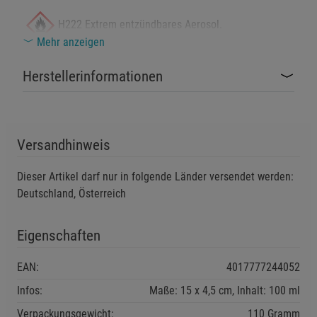
H222 Extrem entzündbares Aerosol.
Mehr anzeigen
H229 Behälter steht unter Druck: Kann bei
Herstellerinformationen
Erwärmung bersten.
H319 Verursacht schwere Augenreizung.
Versandhinweis
H335 Kann die Atemwege reizen.
Dieser Artikel darf nur in folgende Länder versendet werden:
Sicherheitshinweise:
Deutschland, Österreich
P101 Ist ärztlicher Rat erforderlich, Verpackung oder
Eigenschaften
Kennzeichnungsetikett bereithalten.
P102 Darf nicht in die Hände von Kindern gelangen.
EAN:
4017777244052
P251 Nicht durchstechen oder verbrennen, auch nicht nach
Infos:
Maße: 15 x 4,5 cm, Inhalt: 100 ml
Gebrauch.
P261 Einatmen von
Verpackungsgewicht:
110 Gramm