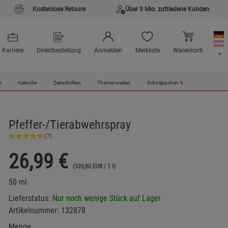
Kostenlose Retoure
Über 3 Mio. zufriedene Kunden
Karriere
Direktbestellung
Anmelden
Merkliste
Warenkorb
n
Kalender
Zeitschriften
Themenwelten
Schnäppchen
%
Pfeffer-/Tierabwehrspray
(7)
26,99
€
(539,80 EUR / 1 l)
50 ml
Lieferstatus:
Nur noch wenige Stück auf Lager
Artikelnummer:
132878
Menge