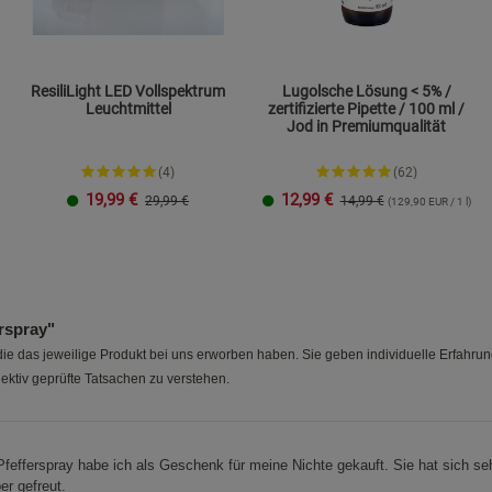
ResiliLight LED Vollspektrum
Lugolsche Lösung < 5% /
Leuchtmittel
zertifizierte Pipette / 100 ml /
Jod in Premiumqualität
(4)
(62)
19,99
€
12,99
€
29,99 €
14,99 €
(129,90 EUR / 1 l)
rspray"
e das jeweilige Produkt bei uns erworben haben. Sie geben individuelle Erfahru
ektiv geprüfte Tatsachen zu verstehen.
fefferspray habe ich als Geschenk für meine Nichte gekauft. Sie hat sich se
er gefreut.