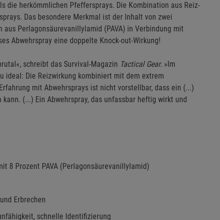
s die herkömmlichen Pfeffersprays. Die Kombination aus Reiz-
rsprays. Das besondere Merkmal ist der Inhalt von zwei
ch aus Perlagonsäurevanillylamid (PAVA) in Verbindung mit
eses Abwehrspray eine doppelte Knock-out-Wirkung!
brutal«, schreibt das Survival-Magazin
Tactical Gear.
»Im
zu ideal: Die Reizwirkung kombiniert mit dem extrem
rfahrung mit Abwehrsprays ist nicht vorstellbar, dass ein (...)
 kann. (...) Ein Abwehrspray, das unfassbar heftig wirkt und
mit 8 Prozent PAVA (Perlagonsäurevanillylamid)
 und Erbrechen
nfähigkeit, schnelle Identifizierung