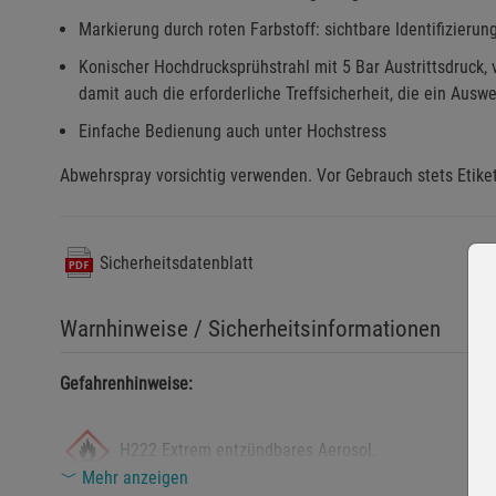
Markierung durch roten Farbstoff: sichtbare Identifizierun
Konischer Hochdrucksprühstrahl mit 5 Bar Austrittsdruck,
damit auch die erforderliche Treffsicherheit, die ein Aus
Einfache Bedienung auch unter Hochstress
Abwehrspray vorsichtig verwenden. Vor Gebrauch stets Etiket
Sicherheitsdatenblatt
Warnhinweise / Sicherheitsinformationen
Gefahrenhinweise:
H222 Extrem entzündbares Aerosol.
Mehr anzeigen