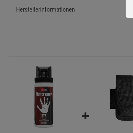
H229 Behälter steht unter Druck: Kann bei Erwärmun
Herstellerinformationen
H315 Verursacht Hautreizungen.
H317 Kann allergische Hautreaktionen verursachen.
H319 Verursacht schwere Augenreizung.
Sicherheitshinweise:
P101 Ist ärztlicher Rat erforderlich, Verpackung oder Kennze
P102 Darf nicht in die Hände von Kindern gelangen.
P103 Lesen Sie sämtliche Anweisungen aufmerksam und befo
P210 Von Hitze, heißen Oberflächen, Funken, offenen Flamm
P211 Nicht gegen offene Flamme oder andere Zündquelle sp
P251 Nicht durchstechen oder verbrennen, auch nicht nach 
P280 Schutzhandschuhe/Schutzkleidung/Augenschutz/Gesich
P410+P412 Vor Sonnenbestrahlung schützen und nicht Tempe