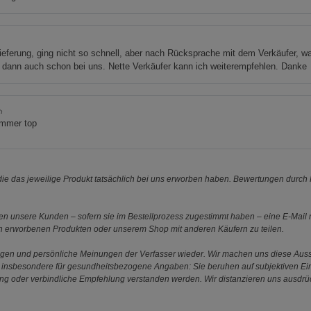
ieferung, ging nicht so schnell, aber nach Rücksprache mit dem Verkäufer, wa
dann auch schon bei uns. Nette Verkäufer kann ich weiterempfehlen. Danke
h
immer top
e das jeweilige Produkt tatsächlich bei uns erworben haben. Bewertungen durch P
 unsere Kunden – sofern sie im Bestellprozess zugestimmt haben – eine E-Mail m
en erworbenen Produkten oder unserem Shop mit anderen Käufern zu teilen.
ungen und persönliche Meinungen der Verfasser wieder. Wir machen uns diese Au
s gilt insbesondere für gesundheitsbezogene Angaben: Sie beruhen auf subjektiven 
ung oder verbindliche Empfehlung verstanden werden. Wir distanzieren uns ausdr