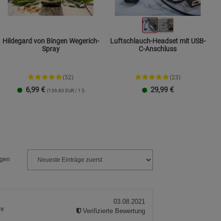
Hildegard von Bingen Wegerich-
Luftschlauch-Headset mit USB-
Spray
C-Anschluss
(52)
(23)
6,99
€
29,99
€
(139,80 EUR / 1 l)
ngen
03.08.2021
hr
Verifizierte Bewertung