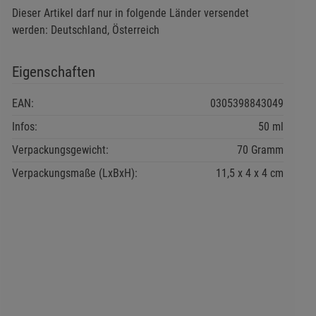
Dieser Artikel darf nur in folgende Länder versendet
werden: Deutschland, Österreich
Eigenschaften
EAN:
0305398843049
Infos:
50 ml
Verpackungsgewicht:
70 Gramm
Verpackungsmaße (LxBxH):
11,5
4
4
cm