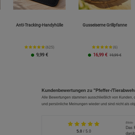
Anti-Tracking-Handyhülle
Gusseiserne Grillpfanne
(625)
(6)
9,99
€
16,99
€
19,99 €
Größe L
Größe XXL
23 cm
26 cm
Kundenbewertungen zu "Pfeffer-/Tierabweh
Alle Bewertungen stammen ausschließlich von Kunden, di
und persönliche Meinungen wieder und sind nicht als obj
Biblio
Das P
5.0
/ 5.0
darüb