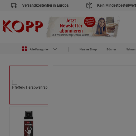
Versandkostenfrei in Europa
Kein Mindestbestellwert
Zur Startseite des Kopp Verlag Online-Shop
Outdoor & Survival
Pfeffer-/Tierabwehrspray
Alle Kategorien
Neu im Shop
Bücher
Nahrun