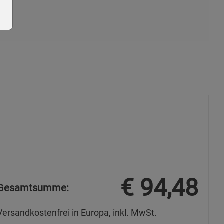
ie Gruppe
okies
€
94,48
Gesamtsumme:
Versandkostenfrei in Europa, inkl. MwSt.