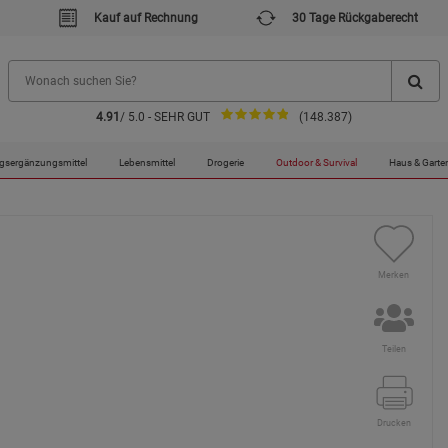
Kauf auf Rechnung
30 Tage Rückgaberecht
4.91
/ 5.0 - SEHR GUT
(148.387)
gsergänzungsmittel
Lebensmittel
Drogerie
Outdoor & Survival
Haus & Garte
Merken
Teilen
Drucken