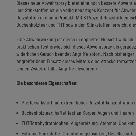
Dieses neue Abwehrspray bietet eine noch bessere Abwehr al
und Stinkstoffen ist ein völlig neuartiges Konzept für Abweh
Reizstoffen in einem Produkt. Mit 8 Prozent Reizstoffgemis
Buchenholzteer und THT sowie den Stinkstoffen, erreicht di
»Die Abwehrwirkung ist gleich in doppelter Hinsicht wirklich 
praktischen Test erwies sich dieses Abwehrspray als gerade
widerlichen Geruch beendet Angriffe sofort. Nach bisheriger E
Angreifer beim Einsatz dieses Mittels eine Attacke fortsetzen
seinen Zweck erfüllt: Angriffe abwehren.«
Die besonderen Eigenschaften:
Pfefferwirkstoff mit extrem hoher Reizstoffkonzentration 
Buchenholzteer: haftet fest an Körper, Augen und Haaren
THT-Tetrahydrothiophen: Augenreizung, Atemnot, Übelkeit
Extreme Stinkstoffe: Orientierungslosigkeit, Gesellschaftsu