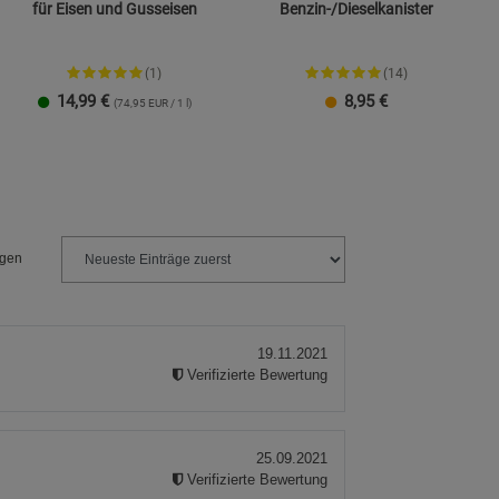
für Eisen und Gusseisen
Benzin-/Dieselkanister
(1)
(14)
14,99
€
8,95
€
(74,95 EUR / 1 l)
ies
Einzelpackung
3er-Pack
ngen
19.11.2021
Verifizierte Bewertung
25.09.2021
Verifizierte Bewertung