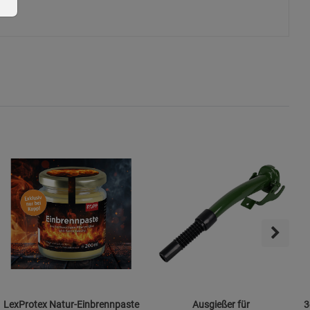
ie Gruppe
okies
s
LexProtex Natur-Einbrennpaste
Ausgießer für
3