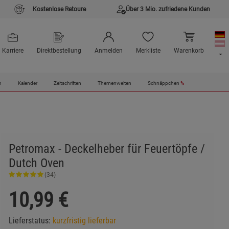
Kostenlose Retoure
Über 3 Mio. zufriedene Kunden
Karriere
Direktbestellung
Anmelden
Merkliste
Warenkorb
n
Kalender
Zeitschriften
Themenwelten
Schnäppchen
%
Petromax - Deckelheber für Feuertöpfe /
Dutch Oven
(34)
10,99
€
Lieferstatus:
kurzfristig lieferbar