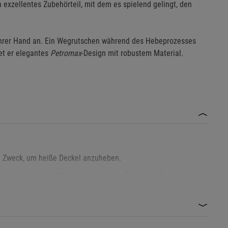
 exzellentes Zubehörteil, mit dem es spielend gelingt, den
 Ihrer Hand an. Ein Wegrutschen während des Hebeprozesses
det er elegantes
Petromax
-Design mit robustem Material.
n Zweck, um heiße Deckel anzuheben.
 Personen in der Nähe der heißen Oberflächen befinden.
um Verbrennungen zu vermeiden.
 werden. Lassen Sie ihn vollständig abkühlen, bevor Sie ihn