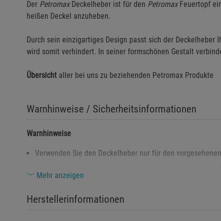
Der
Petromax
Deckelheber ist für den
Petromax
Feuertopf ein
heißen Deckel anzuheben.
Durch sein einzigartiges Design passt sich der Deckelheber
wird somit verhindert. In seiner formschönen Gestalt verbin
Übersicht
aller bei uns zu beziehenden
Petromax Produkte
Warnhinweise / Sicherheitsinformationen
Warnhinweise
Verwenden Sie den Deckelheber nur für den vorgesehene
Achten Sie darauf, dass sich keine Kinder oder unbefugte
Mehr anzeigen
Tragen Sie beim Gebrauch hitzebeständige Handschuhe, 
Herstellerinformationen
Der Deckelheber kann während und nach dem Gebrauch heiß
verstauen.