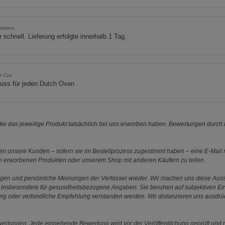
keinen.
 schnell. Lieferung erfolgte innerhalb 1 Tag.
t Cux
uss für jeden Dutch Oven
e das jeweilige Produkt tatsächlich bei uns erworben haben. Bewertungen durch P
 unsere Kunden – sofern sie im Bestellprozess zugestimmt haben – eine E-Mail m
en erworbenen Produkten oder unserem Shop mit anderen Käufern zu teilen.
ungen und persönliche Meinungen der Verfasser wieder. Wir machen uns diese Au
s gilt insbesondere für gesundheitsbezogene Angaben: Sie beruhen auf subjektiven 
ung oder verbindliche Empfehlung verstanden werden. Wir distanzieren uns ausdr
ewertungen. Jede eingehende Bewertung wird vor der Veröffentlichung geprüft und n