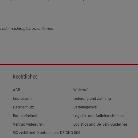
n oder nachträglich zu entfernen.
Rechtliches
Link zum/zur
AGB
Widerruf
Link zum/zur
Impressum
Lieferung und Zahlung
Link zum/zur
Datenschutz
Batteriegesetz
Link zum/zur
Barrierefreiheit
Logistik- und Anlieferrichtlinien
Vertrag widerrufen
Logistics and Delivery Guidelines
BIO-zertifiziert: Kontrollstelle DE-ÖKO-006