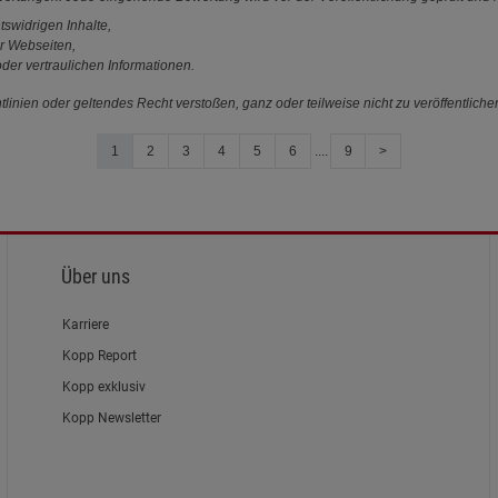
tswidrigen Inhalte,
r Webseiten,
der vertraulichen Informationen.
linien oder geltendes Recht verstoßen, ganz oder teilweise nicht zu veröffentliche
1
2
3
4
5
6
....
9
>
Über uns
Karriere
Kopp Report
Kopp exklusiv
Kopp Newsletter