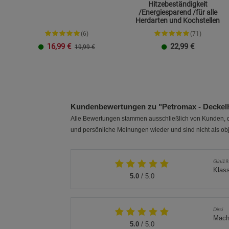
Hitzebeständigkeit
/Energiesparend /für alle
Herdarten und Kochstellen
(6)
(71)
16,99
€
22,99
€
19,99 €
23 cm
26 cm
Ø 20 cm
Ø 26 cm
Kundenbewertungen zu "Petromax - Deckelh
Alle Bewertungen stammen ausschließlich von Kunden, di
und persönliche Meinungen wieder und sind nicht als obj
Gini1
Klass
5.0
/ 5.0
Dirsi
Macht
5.0
/ 5.0