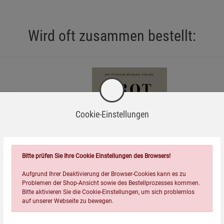
Wird oft zusammen bestellt:
den oder Abnutzung. Verwenden Sie das Produkt nicht, wenn es
zung fest und sicher in der Hand liegt.
on Kindern auf.
ß den Pflegehinweisen, um eine lange Lebensdauer zu
Cookie-Einstellungen
=
iell für die sichere Handhabung heißer Feuertopfdeckel
 eine regelmäßige Reinigung und Lagerung an einem trockenen
Bitte prüfen Sie Ihre Cookie Einstellungen des Browsers!
Aufgrund Ihrer Deaktivierung der Browser-Cookies kann es zu
ial. Bitte entsorgen Sie das Produkt am Ende seiner
Problemen der Shop-Ansicht sowie des Bestellprozesses kommen.
lingstellen.
arer Becher
Brot in der Not
Bitte aktivieren Sie die Cookie-Einstellungen, um sich problemlos
auf unserer Webseite zu bewegen.
9,99
€