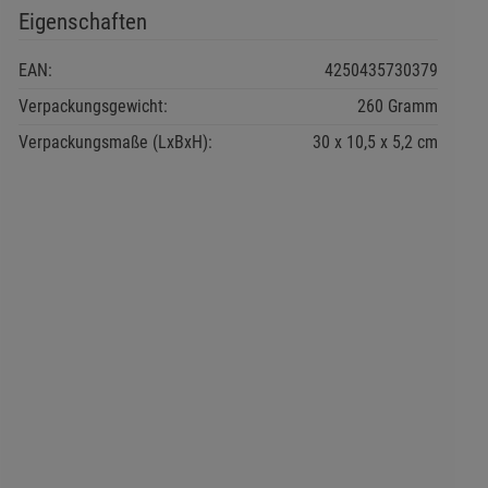
Eigenschaften
EAN:
4250435730379
Verpackungsgewicht:
260 Gramm
Verpackungsmaße (LxBxH):
30
10,5
5,2
cm