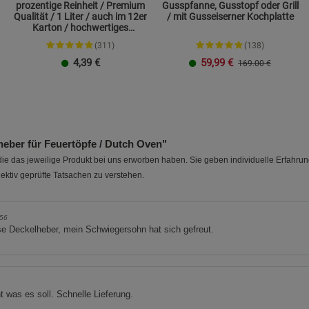
prozentige Reinheit / Premium
Gusspfanne, Gusstopf oder Grill
Beschreibung Statistik Cookies
Qualität / 1 Liter / auch im 12er
/ mit Gusseiserner Kochplatte
Karton / hochwertiges
Cookie-Informationen
anzeigen
Paraffinöl
(311)
(138)
4,39
€
59,99
€
169.00 €
Marketing Cookies (3)
Marketing Cook
Beschreibung Marketing Cookies
1 Liter
12 x 1 Liter
Cookie-Informationen
anzeigen
eber für Feuertöpfe / Dutch Oven"
Datenschutzerklärung
Impressum
e das jeweilige Produkt bei uns erworben haben. Sie geben individuelle Erfahru
ektiv geprüfte Tatsachen zu verstehen.
956
e Deckelheber, mein Schwiegersohn hat sich gefreut.
 was es soll. Schnelle Lieferung.