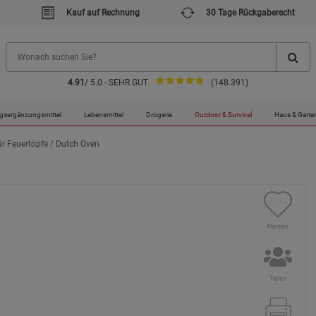
Kauf auf Rechnung
30 Tage Rückgaberecht
4.91
/ 5.0 - SEHR GUT
(148.391)
gsergänzungsmittel
Lebensmittel
Drogerie
Outdoor & Survival
Haus & Garte
ür Feuertöpfe / Dutch Oven
Merken
Teilen