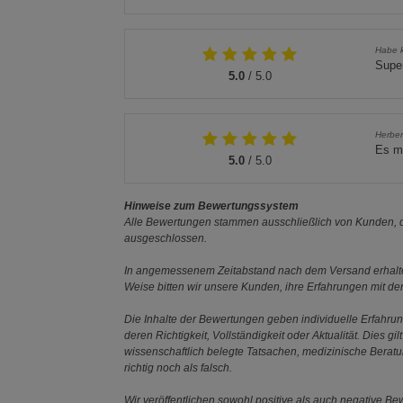
Habe 
Super
5.0
/ 5.0
Herber
Es m
5.0
/ 5.0
Hinweise zum Bewertungssystem
Alle Bewertungen stammen ausschließlich von Kunden, di
ausgeschlossen.
In angemessenem Zeitabstand nach dem Versand erhalten
Weise bitten wir unsere Kunden, ihre Erfahrungen mit d
Die Inhalte der Bewertungen geben individuelle Erfahr
deren Richtigkeit, Vollständigkeit oder Aktualität. Die
wissenschaftlich belegte Tatsachen, medizinische Berat
richtig noch als falsch.
Wir veröffentlichen sowohl positive als auch negative B