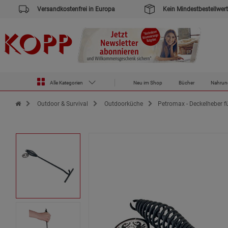
Versandkostenfrei in Europa
Kein Mindestbestellwert
Alle Kategorien
Neu im Shop
Bücher
Nahrun
Zur Startseite des Kopp Verlag Online-Shop
Outdoor & Survival
Outdoorküche
Petromax - Deckelheber f