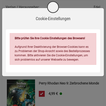
Verlag / Herausgeber:
Edel
ISBN-13:
9783868035964
Cookie-Einstellungen
Infos:
Gebunden, 640 Seiten
Verpackungsgewicht:
850 Gramm
Verpackungsmaße (LxBxH):
5,4
15
21,5
cm
Bitte prüfen Sie Ihre Cookie Einstellungen des Browsers!
Aufgrund Ihrer Deaktivierung der Browser-Cookies kann es
zu Problemen der Shop-Ansicht sowie des Bestellprozesses
kommen. Bitte aktivieren Sie die Cookie-Einstellungen, um
sich problemlos auf unserer Webseite zu bewegen.
Wird oft zusammen bestellt:
Perry Rhodan Neo 9: Zerbrochene Monde
4,99
€
Einstellungen speichern für die Gruppe
Einstellungen speichern für die Gruppe