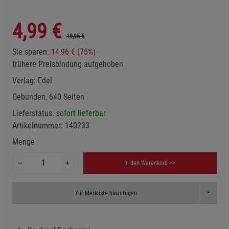
4,99
€
19,95 €
Sie sparen:
14,96 € (75%)
frühere Preisbindung aufgehoben
Verlag:
Edel
Gebunden, 640 Seiten
Lieferstatus:
sofort lieferbar
Artikelnummer:
140233
Menge
In den Warenkorb >>
Toggle D
Zur Merkliste hinzufügen