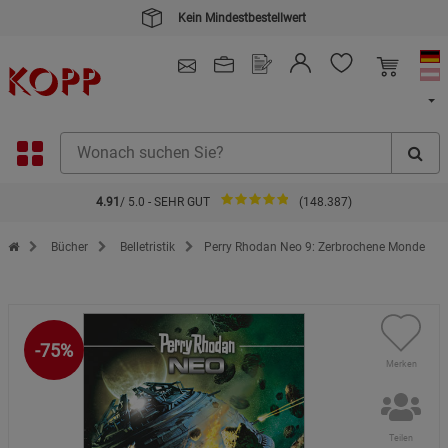
Kein Mindestbestellwert
4.91
/ 5.0 - SEHR GUT
(148.387)
Zur Startseite des Kopp Verlag Online-Shop
Bücher
Belletristik
Perry Rhodan Neo 9: Zerbrochene Monde
-75%
Merken
Teilen