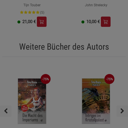
Tijn Touber
John Strelecky
(5)
21,00
€
10,00
€
Weitere Bücher des Autors
-75%
-75%