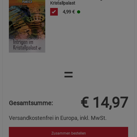
Kristallpalast
Marketing Cookies (3)
Marketing Cookies
4,99
€
Beschreibung Marketing Cookies
Cookie-Informationen
anzeigen
Datenschutzerklärung
Impressum
=
€
14,97
Gesamtsumme:
Versandkostenfrei in Europa, inkl. MwSt.
Zusammen bestellen