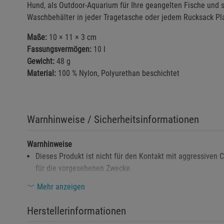
Hund, als Outdoor-Aquarium für Ihre geangelten Fische und s
Waschbehälter in jeder Tragetasche oder jedem Rucksack Pla
Maße:
10 × 11 × 3 cm
Fassungsvermögen:
10 l
Gewicht:
48 g
Material:
100 % Nylon, Polyurethan beschichtet
Warnhinweise / Sicherheitsinformationen
Warnhinweise
Dieses Produkt ist nicht für den Kontakt mit aggressiven
für die vorgesehenen Zwecke.
Halten Sie den Behälter von scharfen Gegenständen fern
Mehr anzeigen
Der Behälter ist nicht für den langfristigen Wassertranspo
Herstellerinformationen
Anwendungen.