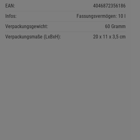
EAN:
4046872356186
Infos:
Fassungsvermögen: 10 l
Verpackungsgewicht:
60 Gramm
Verpackungsmaße (LxBxH):
20
11
3,5
cm