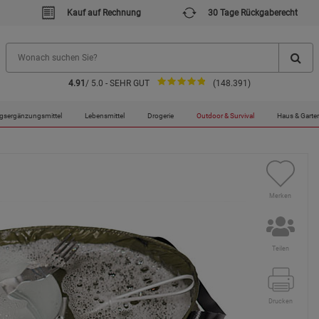
Kauf auf Rechnung
30 Tage Rückgaberecht
4.91
/ 5.0 - SEHR GUT
(148.391)
gsergänzungsmittel
Lebensmittel
Drogerie
Outdoor & Survival
Haus & Garte
Merken
Teilen
Drucken