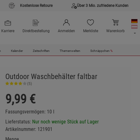
Kostenlose Retoure
Über 3 Mio. zufriedene Kunden
Karriere
Direktbestellung
Anmelden
Merkliste
Warenkorb
n
Kalender
Zeitschriften
Themenwelten
Schnäppchen
%
Outdoor Waschbehälter faltbar
(5)
9,99
€
Fassungsvermögen: 10 l
Lieferstatus:
Nur noch wenige Stück auf Lager
Artikelnummer:
121901
Menge