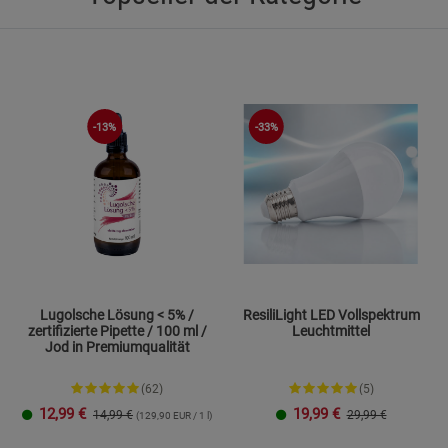
-13%
-33%
Lugolsche Lösung < 5% /
ResiliLight LED Vollspektrum
zertifizierte Pipette / 100 ml /
Leuchtmittel
Jod in Premiumqualität
(62)
(5)
12,99
€
19,99
€
14,99 €
29,99 €
(129,90 EUR / 1 l)