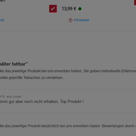
arr
Statistik Cookies (2)
Statistik Cookie
13,99
€
Beschreibung Statistik Cookies
ise
Hinweise
Cookie-Informationen
anzeigen
Marketing Cookies (3)
Marketing Cook
Beschreibung Marketing Cookies
Cookie-Informationen
anzeigen
ter faltbar"
e das jeweilige Produkt bei uns erworben haben. Sie geben individuelle Erfahru
Datenschutzerklärung
Impressum
ektiv geprüfte Tatsachen zu verstehen.
l G. aus Lucca
mmt gut aber noch nicht erhalten. Top Produkt !
e das jeweilige Produkt tatsächlich bei uns erworben haben. Bewertungen durch P