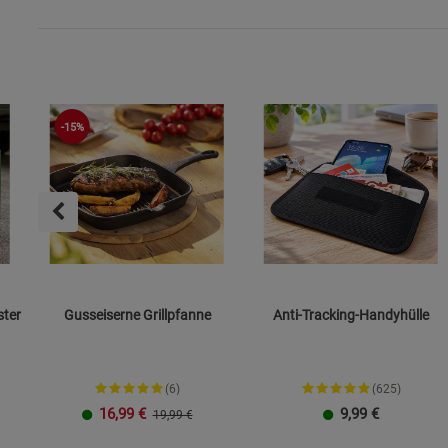
-15%
ster
Gusseiserne Grillpfanne
Anti-Tracking-Handyhülle
(6)
(625)
16,99
€
9,99
€
19,99 €