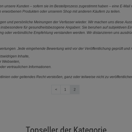
 unsere Kunden – sofern sie im Bestellprozess zugestimmt haben – eine E-Mail m
en erworbenen Produkten oder unserem Shop mit anderen Käufern zu teilen.
ungen und persönliche Meinungen der Verfasser wieder. Wir machen uns diese Au
s gilt insbesondere für gesundheitsbezogene Angaben: Sie beruhen auf subjektiven 
ung oder verbindliche Empfehlung verstanden werden. Wir distanzieren uns ausdr
ewertungen. Jede eingehende Bewertung wird vor der Veröffentlichung geprüft und n
tswidrigen Inhalte,
r Webseiten,
der vertraulichen Informationen.
linien oder geltendes Recht verstoßen, ganz oder teilweise nicht zu veröffentliche
<
1
2
Topseller der Kategorie