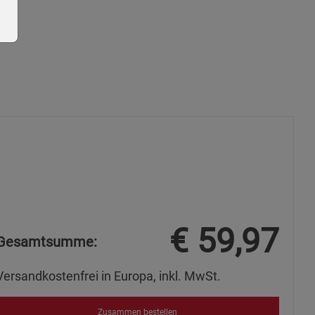
ie Gruppe
€
59,97
Gesamtsumme:
okies
Versandkostenfrei in Europa, inkl. MwSt.
Zusammen bestellen