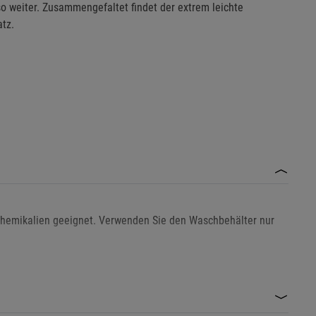
o weiter. Zusammengefaltet findet der extrem leichte
tz.
 Chemikalien geeignet. Verwenden Sie den Waschbehälter nur
, um Beschädigungen zu vermeiden.
rt geeignet. Verwenden Sie ihn ausschließlich für kurzzeitige