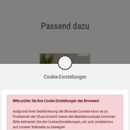
dere bei der Verwendung mit Lebensmitteln oder Tierfutter.
gliches Umkippen oder Reißen zu verhindern.
Passend dazu
n Ort, um Schimmelbildung zu vermeiden.
schichtung hergestellt und entspricht den gängigen EU-
m Ende seiner Lebensdauer über geeignete Recyclingstellen.
Cookie-Einstellungen
cht damit den Anforderungen der EU-Verordnungen.
Bitte prüfen Sie Ihre Cookie Einstellungen des Browsers!
Aufgrund Ihrer Deaktivierung der Browser-Cookies kann es zu
5er-Set Kupferreiniger
Problemen der Shop-Ansicht sowie des Bestellprozesses kommen.
Bitte aktivieren Sie die Cookie-Einstellungen, um sich problemlos
auf unserer Webseite zu bewegen.