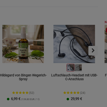
N
Hildegard von Bingen Wegerich-
Luftschlauch-Headset mit USB-
F
Spray
C-Anschluss
(52)
(24)
6,99
€
29,99
€
(139,80 EUR / 1 l)