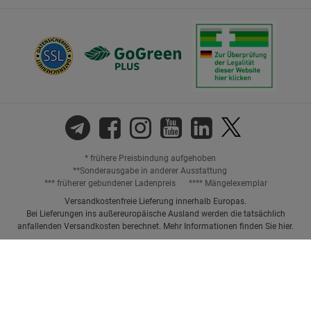
* frühere Preisbindung aufgehoben
**Sonderausgabe in anderer Ausstattung
*** früherer gebundener Ladenpreis
**** Mängelexemplar
Versandkostenfreie Lieferung innerhalb Europas.
Bei Lieferungen ins außereuropäische Ausland werden die tatsächlich
anfallenden Versandkosten berechnet. Mehr Informationen finden Sie
hier
.
Preisangaben inkl. gesetzl. MwSt. und ggf. zzgl.
Versandkosten.