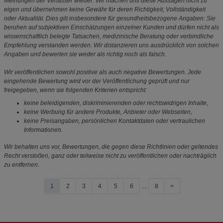
Meinungen der Verfasser wieder. Wir machen uns diese Aussagen nicht zu
eigen und übernehmen keine Gewähr für deren Richtigkeit, Vollständigkeit
oder Aktualität. Dies gilt insbesondere für gesundheitsbezogene Angaben: Sie
beruhen auf subjektiven Einschätzungen einzelner Kunden und dürfen nicht als
wissenschaftlich belegte Tatsachen, medizinische Beratung oder verbindliche
Empfehlung verstanden werden. Wir distanzieren uns ausdrücklich von solchen
Angaben und bewerten sie weder als richtig noch als falsch.
Wir veröffentlichen sowohl positive als auch negative Bewertungen. Jede
eingehende Bewertung wird vor der Veröffentlichung geprüft und nur
freigegeben, wenn sie folgenden Kriterien entspricht:
keine beleidigenden, diskriminierenden oder rechtswidrigen Inhalte,
keine Werbung für andere Produkte, Anbieter oder Webseiten,
keine Preisangaben, persönlichen Kontaktdaten oder vertraulichen
Informationen.
Wir behalten uns vor, Bewertungen, die gegen diese Richtlinien oder geltendes
Recht verstoßen, ganz oder teilweise nicht zu veröffentlichen oder nachträglich
zu entfernen.
1
2
3
4
5
6
....
8
>