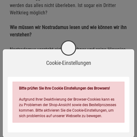
werden das alles nicht überleben. Ist sogar ein Dritter
Weltkrieg möglich?
Wie müssen wir Nostradamus lesen und wie können wir ihn
verstehen?
Nostradamus versteht sich als Mahner und seine Hinweise
sollen uns warnen, damit wir nicht blind in die Katastrophe
Cookie-Einstellungen
stolpern. Der erfahrene Autor und Nostradamus-Kenner
Kurt Allgeier hat hier sein gesammeltes Wissen über den
berühmten Seher ausgebreitet und lehrt den Leser, dessen
Warnungen und Mahnungen zu verstehen. Wir sind
Bitte prüfen Sie Ihre Cookie Einstellungen des Browsers!
aufgerufen, diese Vorhersagen ernst zu nehmen. Vielleicht
Aufgrund Ihrer Deaktivierung der Browser-Cookies kann es
können wir das Schlimmste dann doch noch verhindern?
zu Problemen der Shop-Ansicht sowie des Bestellprozesses
kommen. Bitte aktivieren Sie die Cookie-Einstellungen, um
So aktuell wie nie!
sich problemlos auf unserer Webseite zu bewegen.