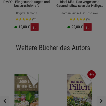
DMSO - Für gesunde Augen und
Bibel-Diät - Das vergessene
bessere Sehkraft
Gesundheitswissen der Heiligen
Schrift
Brigitte Hamann
Jordan Rubin & Dr. Josh Axe
(24)
(5)
12,00
€
22,00
€
Weitere Bücher des Autors
-54%