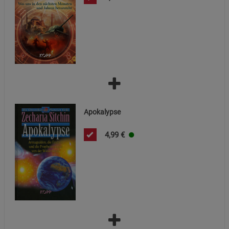
Statistik Cookies (2)
Statistik Cookies
Beschreibung Statistik Cookies
Cookie-Informationen
anzeigen
Marketing Cookies (3)
Marketing Cookies
Beschreibung Marketing Cookies
Cookie-Informationen
anzeigen
Apokalypse
Datenschutzerklärung
Impressum
4,99
€