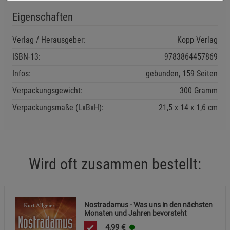
Eigenschaften
Verlag / Herausgeber:
Kopp Verlag
ISBN-13:
9783864457869
Einstellungen speichern für die Gruppe
Einstellungen speichern für die Gruppe
Infos:
gebunden, 159 Seiten
Einstellungen speichern für die Gruppe
Zurück
Einwilligung nicht erteilen
Verpackungsgewicht:
300 Gramm
Verpackungsmaße (LxBxH):
21,5
14
1,6
cm
Notwendige Cookies (5)
Beschreibung Notwendige Cookies
Cookie-Informationen
anzeigen
Wird oft zusammen bestellt:
Funktionale Cookies (1)
Funktionale Cooki
Beschreibung Funktionale Cookies
Nostradamus - Was uns in den nächsten
Cookie-Informationen
anzeigen
Monaten und Jahren bevorsteht
4,99
€