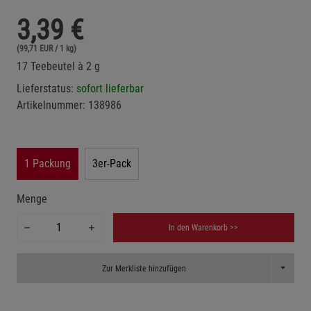
3,39
€
(99,71 EUR / 1 kg)
17 Teebeutel à 2 g
Lieferstatus:
sofort lieferbar
Artikelnummer:
138986
1 Packung
3er-Pack
Menge
In den Warenkorb >>
Toggle D
Zur Merkliste hinzufügen