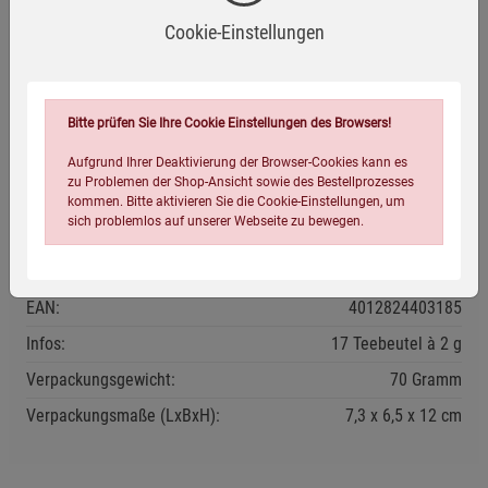
Cookie-Einstellungen
Anwendungsempfehlung
Einen Teebeutel in eine Tasse geben, mit 250 ml kochendem
Wasser übergießen und etwa 5 Minuten ziehen lassen.
Bitte prüfen Sie Ihre Cookie Einstellungen des Browsers!
Aufgrund Ihrer Deaktivierung der Browser-Cookies kann es
Kühl und trocken lagern.
zu Problemen der Shop-Ansicht sowie des Bestellprozesses
Mindestens haltbar bis: siehe Verpackung.
kommen. Bitte aktivieren Sie die Cookie-Einstellungen, um
sich problemlos auf unserer Webseite zu bewegen.
Eigenschaften
EAN:
4012824403185
Infos:
17 Teebeutel à 2 g
Verpackungsgewicht:
70 Gramm
Verpackungsmaße (LxBxH):
7,3
6,5
12
cm
Einstellungen speichern für die Gruppe
Einstellungen speichern für die Gruppe
Einstellungen speichern für die Gruppe
Zurück
Einwilligung nicht erteilen