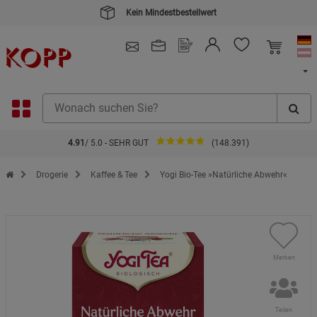
Kein Mindestbestellwert
4.91
/ 5.0 - SEHR GUT
(148.391)
Zur Startseite des Kopp Verlag Online-Shop
Drogerie
Kaffee & Tee
Yogi Bio-Tee »Natürliche Abwehr«
Merken
Teilen