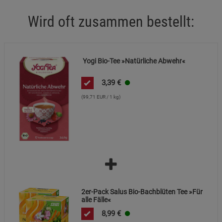
Wird oft zusammen bestellt:
Notwendige Cookies (5)
Beschreibung Notwendige Cookies
Cookie-Informationen
anzeigen
Yogi Bio-Tee »Natürliche Abwehr«
3,39
€
Funktionale Cookies (1)
Funktionale Cooki
(99,71 EUR / 1 kg)
Beschreibung Funktionale Cookies
Cookie-Informationen
anzeigen
Statistik Cookies (2)
Statistik Cookies
Beschreibung Statistik Cookies
Cookie-Informationen
anzeigen
2er-Pack Salus Bio-Bachblüten Tee »Für
alle Fälle«
Marketing Cookies (3)
Marketing Cookies
8,99
€
Beschreibung Marketing Cookies