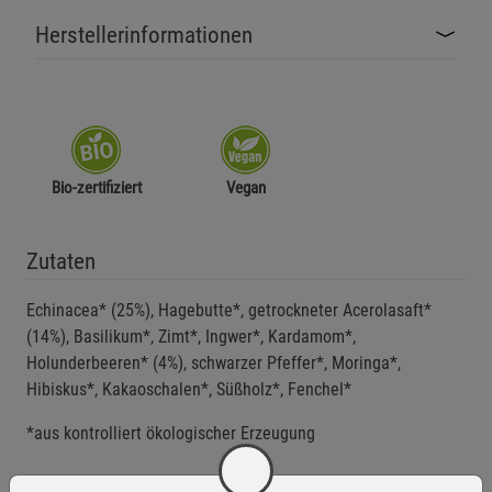
Herstellerinformationen
Bio-zertifiziert
Vegan
Zutaten
Echinacea* (25%), Hagebutte*, getrockneter Acerolasaft*
(14%), Basilikum*, Zimt*, Ingwer*, Kardamom*,
Holunderbeeren* (4%), schwarzer Pfeffer*, Moringa*,
Hibiskus*, Kakaoschalen*, Süßholz*, Fenchel*
*aus kontrolliert ökologischer Erzeugung