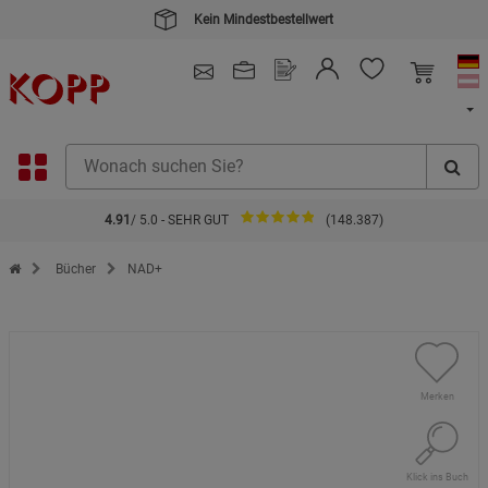
4.91
/ 5.0 - SEHR GUT
(148.387)
Zur Startseite des Kopp Verlag Online-Shop
Bücher
NAD+
Merken
Klick ins Buch