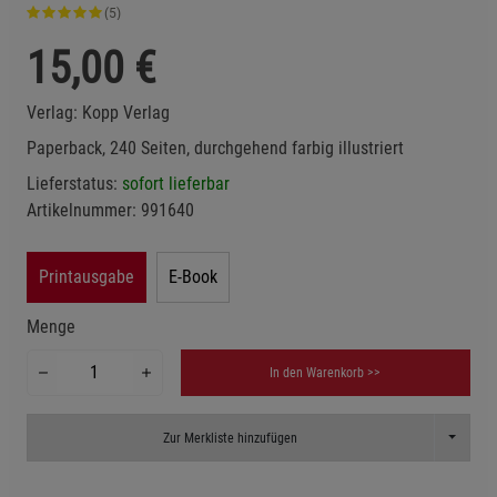
(5)
15,00
€
Verlag:
Kopp Verlag
Paperback, 240 Seiten, durchgehend farbig illustriert
Lieferstatus:
sofort lieferbar
Artikelnummer:
991640
Printausgabe
E-Book
Menge
In den Warenkorb >>
Toggle D
Zur Merkliste hinzufügen