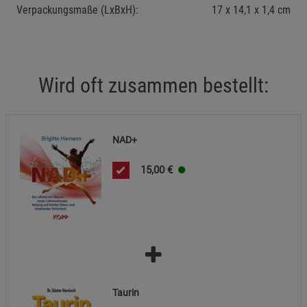
Verpackungsmaße (LxBxH):
17
14,1
1,4
cm
Wird oft zusammen bestellt:
NAD+
15,00
€
Taurin