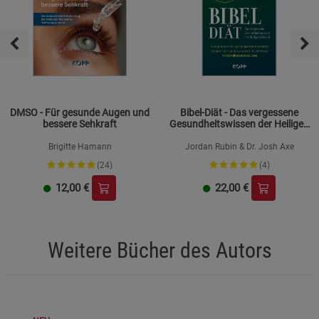
DMSO - Für gesunde Augen und
Bibel-Diät - Das vergessene
bessere Sehkraft
Gesundheitswissen der Heiligen
Schrift
Brigitte Hamann
Jordan Rubin & Dr. Josh Axe
(24)
(4)
12,00
€
22,00
€
Weitere Bücher des Autors