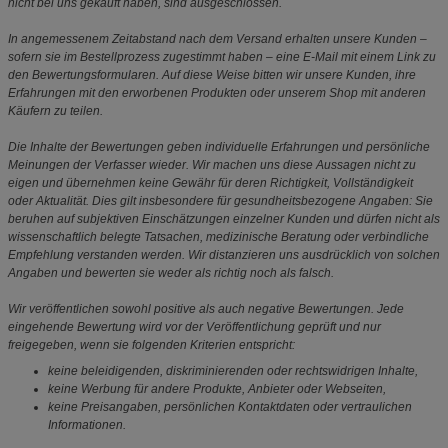
nicht bei uns gekauft haben, sind ausgeschlossen.
In angemessenem Zeitabstand nach dem Versand erhalten unsere Kunden –
sofern sie im Bestellprozess zugestimmt haben – eine E-Mail mit einem Link zu
den Bewertungsformularen. Auf diese Weise bitten wir unsere Kunden, ihre
Erfahrungen mit den erworbenen Produkten oder unserem Shop mit anderen
Käufern zu teilen.
Die Inhalte der Bewertungen geben individuelle Erfahrungen und persönliche
Meinungen der Verfasser wieder. Wir machen uns diese Aussagen nicht zu
eigen und übernehmen keine Gewähr für deren Richtigkeit, Vollständigkeit
oder Aktualität. Dies gilt insbesondere für gesundheitsbezogene Angaben: Sie
beruhen auf subjektiven Einschätzungen einzelner Kunden und dürfen nicht als
wissenschaftlich belegte Tatsachen, medizinische Beratung oder verbindliche
Empfehlung verstanden werden. Wir distanzieren uns ausdrücklich von solchen
Angaben und bewerten sie weder als richtig noch als falsch.
Wir veröffentlichen sowohl positive als auch negative Bewertungen. Jede
eingehende Bewertung wird vor der Veröffentlichung geprüft und nur
freigegeben, wenn sie folgenden Kriterien entspricht:
keine beleidigenden, diskriminierenden oder rechtswidrigen Inhalte,
keine Werbung für andere Produkte, Anbieter oder Webseiten,
keine Preisangaben, persönlichen Kontaktdaten oder vertraulichen
Informationen.