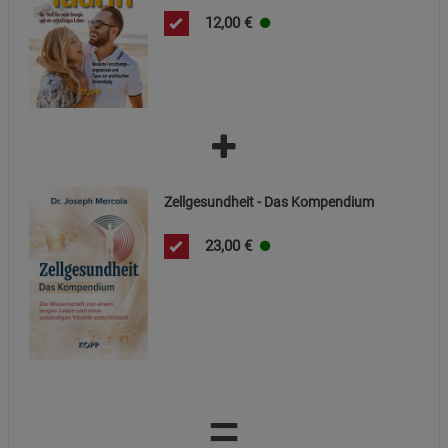
12,00
€
Zellgesundheit - Das Kompendium
23,00
€
=