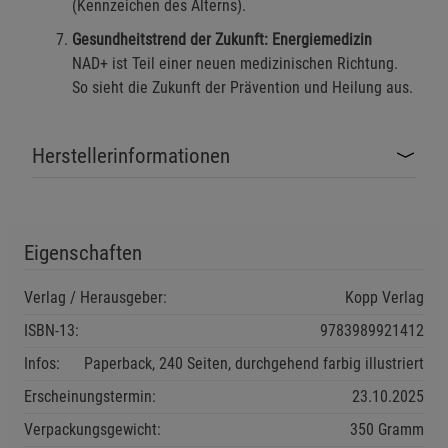
(Kennzeichen des Alterns).
Beschreibung Funktionale Cookies
Gesundheitstrend der Zukunft: Energiemedizin
Cookie-Informationen
anzeigen
NAD+ ist Teil einer neuen medizinischen Richtung.
So sieht die Zukunft der Prävention und Heilung aus.
Statistik Cookies (2)
Statistik Cookies
Beschreibung Statistik Cookies
Herstellerinformationen
Cookie-Informationen
anzeigen
Marketing Cookies (3)
Marketing Cookies
Eigenschaften
Beschreibung Marketing Cookies
Cookie-Informationen
anzeigen
Verlag / Herausgeber:
Kopp Verlag
ISBN-13:
9783989921412
Datenschutzerklärung
Impressum
Infos:
Paperback, 240 Seiten, durchgehend farbig illustriert
Erscheinungstermin:
23.10.2025
Verpackungsgewicht:
350 Gramm