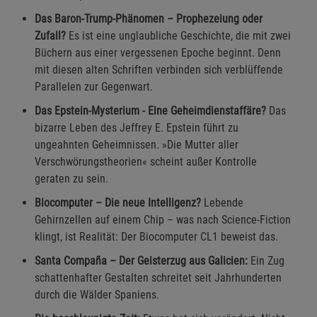
Einstellungen speichern für die Gruppe
Zurück
Einwilligung nicht erteilen
Das Baron-Trump-Phänomen – Prophezeiung oder
Zufall?
Es ist eine unglaubliche Geschichte, die mit zwei
Notwendige Cookies (5)
Büchern aus einer vergessenen Epoche beginnt. Denn
mit diesen alten Schriften verbinden sich verblüffende
Beschreibung Notwendige Cookies
Parallelen zur Gegenwart.
Cookie-Informationen
anzeigen
Das Epstein-Mysterium - Eine Geheimdienstaffäre?
Das
bizarre Leben des Jeffrey E. Epstein führt zu
Funktionale Cookies (1)
Funktionale Cooki
ungeahnten Geheimnissen. »Die Mutter aller
Beschreibung Funktionale Cookies
Verschwörungstheorien« scheint außer Kontrolle
geraten zu sein.
Cookie-Informationen
anzeigen
Biocomputer – Die neue Intelligenz?
Lebende
Gehirnzellen auf einem Chip – was nach Science-Fiction
Statistik Cookies (2)
Statistik Cookies
klingt, ist Realität: Der Biocomputer CL1 beweist das.
Beschreibung Statistik Cookies
Santa Compaña – Der Geisterzug aus Galicien:
Ein Zug
Cookie-Informationen
anzeigen
schattenhafter Gestalten schreitet seit Jahrhunderten
durch die Wälder Spaniens.
Marketing Cookies (3)
Marketing Cookies