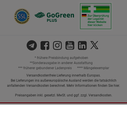
* frühere Preisbindung aufgehoben
**Sonderausgabe in anderer Ausstattung
*** früherer gebundener Ladenpreis
**** Mängelexemplar
Versandkostenfreie Lieferung innerhalb Europas.
Bei Lieferungen ins außereuropäische Ausland werden die tatsächlich
anfallenden Versandkosten berechnet. Mehr Informationen finden Sie
hier
.
Preisangaben inkl. gesetzl. MwSt. und ggf. zzgl.
Versandkosten.