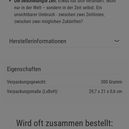
Die beschleunigte Zeit:
Etwas hat sich verändert. Nicht
Beschreibung Marketing Cookies
nur in der Welt – sondern in der Zeit selbst. Ein
unsichtbarer Umbruch - zwischen zwei Zeitlinien,
Cookie-Informationen
anzeigen
zwischen zwei möglichen Zukünften?
Datenschutzerklärung
Impressum
Herstellerinformationen
Eigenschaften
Verpackungsgewicht:
300 Gramm
Verpackungsmaße (LxBxH):
29,7
21
0,6
cm
Wird oft zusammen bestellt: