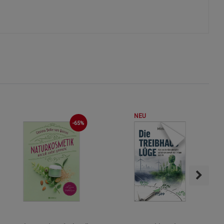
s
ies
NEU
-65%