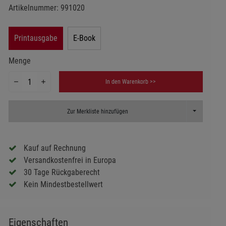
Artikelnummer:
991020
Printausgabe
E-Book
Menge
In den Warenkorb >>
Toggle Dropd
Zur Merkliste hinzufügen
Kauf auf Rechnung
Versandkostenfrei in Europa
30 Tage Rückgaberecht
Kein Mindestbestellwert
Eigenschaften