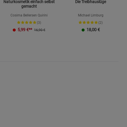
Naturkosmetik einfach selbst
Die Treibhauslüge
gemacht
Cosima Bellersen Quirini
Michael Limburg
(3)
(2)
K
5,99
€**
18,00
€
16,90 €