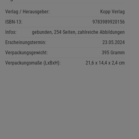
Verlag / Herausgeber:
Kopp Verlag
ISBN-13:
9783989920156
Infos:
gebunden, 254 Seiten, zahlreiche Abbildungen
Erscheinungstermin:
23.05.2024
Verpackungsgewicht:
395 Gramm
Verpackungsmaße (LxBxH):
21,6
14,4
2,4
cm