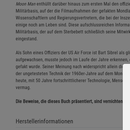
Moon Man
enthüllt darüber hinaus zum ersten Mal den offizi
Militärbasis, auf der die Filmaufnahmen der gefakten Mond
Wissenschaftlern und Regierungsvertretern, die bei der Ins
einige noch am Leben sind. Diese aufschlussreichen Informa
Militärbasis, der auf dem Sterbebett schließlich seine Mitw
eingestand.
Als Sohn eines Offiziers der US Air Force ist Bart Sibrel al
aufgewachsen, musste jedoch im Laufe der Jahre erkennen, 
gefakt wurde. Seiner Meinung nach widerspricht allein die B
der ungetesteten Technik der 1960er-Jahre auf dem Mond her
heute, mit 50 Jahre fortschrittlicherer Technologie, Mensche
vermag.
Die Beweise, die dieses Buch präsentiert, sind vernichtend!
Herstellerinformationen