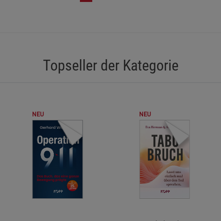
Statistik Cookies (2)
Statistik Cookie
Beschreibung Statistik Cookies
Cookie-Informationen
anzeigen
Topseller der Kategorie
Marketing Cookies (3)
Marketing Cook
Beschreibung Marketing Cookies
Cookie-Informationen
anzeigen
NEU
NEU
Datenschutzerklärung
Impressum