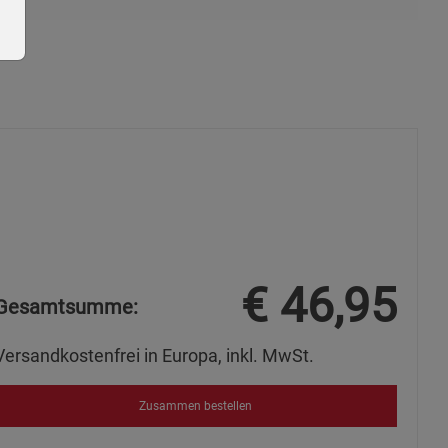
ie Gruppe
€
46,95
Gesamtsumme:
okies
Versandkostenfrei in Europa, inkl. MwSt.
Zusammen bestellen