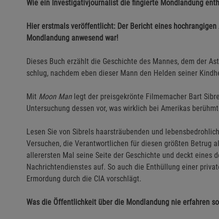
Wie ein Investigativjournalist die fingierte Mondlandung ent
Hier erstmals veröffentlicht: Der Bericht eines hochrangigen
Mondlandung anwesend war!
Dieses Buch erzählt die Geschichte des Mannes, dem der Ast
schlug, nachdem eben dieser Mann den Helden seiner Kindhei
Mit
Moon Man
legt der preisgekrönte Filmemacher Bart Sibre
Untersuchung dessen vor, was wirklich bei Amerikas berühm
Lesen Sie von Sibrels haarsträubenden und lebensbedrohlic
Versuchen, die Verantwortlichen für diesen größten Betrug all
allerersten Mal seine Seite der Geschichte und deckt eines
Nachrichtendienstes auf. So auch die Enthüllung einer privat
Ermordung durch die CIA vorschlägt.
Was die Öffentlichkeit über die Mondlandung nie erfahren so