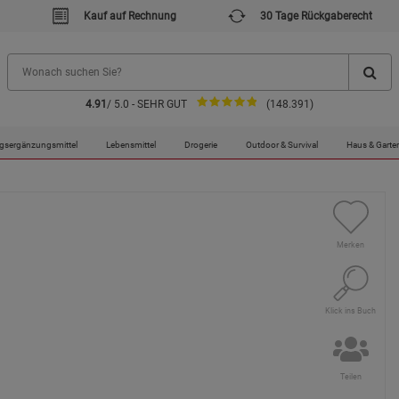
Kauf auf Rechnung
30 Tage Rückgaberecht
4.91
/ 5.0 - SEHR GUT
(148.391)
gsergänzungsmittel
Lebensmittel
Drogerie
Outdoor & Survival
Haus & Garte
Merken
Klick ins Buch
Teilen