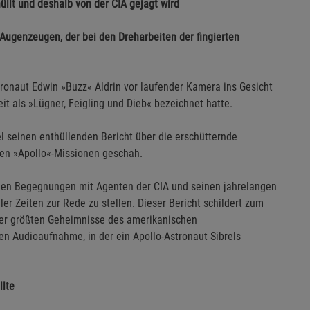
hüllt und deshalb von der CIA gejagt wird
 Augenzeugen, der bei den Dreharbeiten der fingierten
ronaut Edwin »Buzz« Aldrin vor laufender Kamera ins Gesicht
t als »Lügner, Feigling und Dieb« bezeichnet hatte.
l seinen enthüllenden Bericht über die erschütternde
ten »Apollo«-Missionen geschah.
hen Begegnungen mit Agenten der CIA und seinen jahrelangen
er Zeiten zur Rede zu stellen. Dieser Bericht schildert zum
 der größten Geheimnisse des amerikanischen
en Audioaufnahme, in der ein Apollo-Astronaut Sibrels
llte