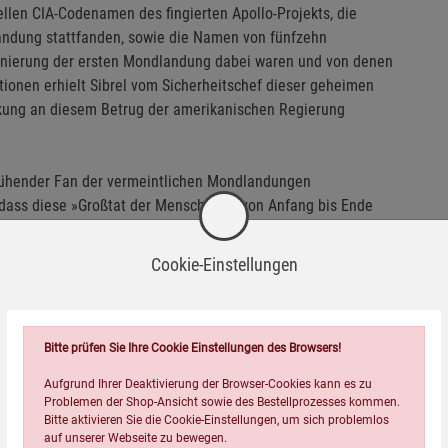
ellen CIA-Codenamen des fingierten Apollo-Projekts, die
landung stattfanden, sowie die Namen von fünfzehn
zenierung der ersten Mondlandung dabei waren und von denen
tionen erhielt Sibrel vom Sicherheitschef dieser geheimen
irkung an diesem Betrug der amerikanischen Regierung
s glühender Fan der vermeintlichen Mondlandungen
dass diese »Großtat der Menschheit« von Anfang bis Ende
ehauptung, Astronauten seien beim allerersten Versuch und mit
umspaziert, einfach jeder Logik, insbesondere, da die Welt
Cookie-Einstellungen
n nur ein Tausendstel der damaligen Distanz ins All zu schicken
Bitte prüfen Sie Ihre Cookie Einstellungen des Browsers!
Aufgrund Ihrer Deaktivierung der Browser-Cookies kann es zu
Problemen der Shop-Ansicht sowie des Bestellprozesses kommen.
Bitte aktivieren Sie die Cookie-Einstellungen, um sich problemlos
auf unserer Webseite zu bewegen.