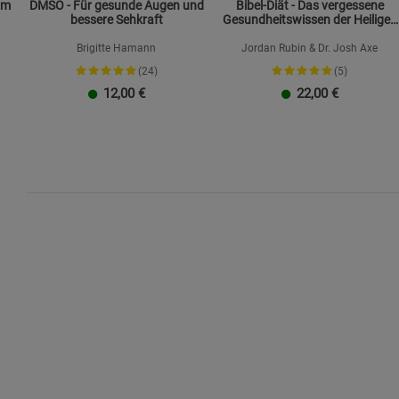
om
DMSO - Für gesunde Augen und
Bibel-Diät - Das vergessene
bessere Sehkraft
Gesundheitswissen der Heiligen
Schrift
Brigitte Hamann
Jordan Rubin & Dr. Josh Axe
(24)
(5)
12,00
€
22,00
€