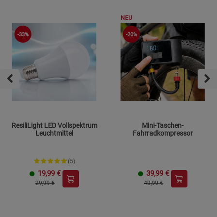
NEU
-33%
-20%
ResiliLight LED Vollspektrum
Mini-Taschen-
Leuchtmittel
Fahrradkompressor
(5)
19,99
€
39,99
€
29,99 €
49,99 €