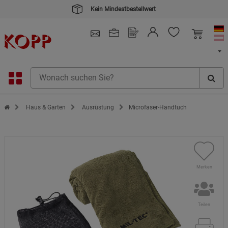
Kein Mindestbestellwert
4.91
/ 5.0 - SEHR GUT
(148.390)
Zur Startseite des Kopp Verlag Online-Shop
Haus & Garten
Ausrüstung
Microfaser-Handtuch
Merken
Teilen