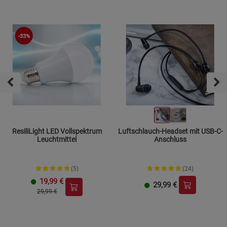
-33%
ResiliLight LED Vollspektrum
Luftschlauch-Headset mit USB-C-
Leuchtmittel
Anschluss
(5)
(24)
19,99
€
29,99
€
29,99 €