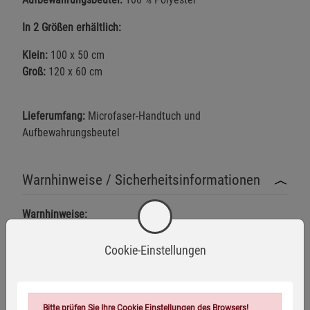
In 2 Größen erhältlich:
Klein:
100 x 50 cm
Groß:
120 x 60 cm
Lieferumfang:
Microfaser-Handtuch und
Aufbewahrungsbeutel
Warnhinweise / Sicherheitsinformationen
Warnhinweise:
Kein direkter Kontakt mit offenen Flammen oder heißen
Cookie-Einstellungen
Oberflächen.
Mehr anzeigen
Von kleinen Kindern fernhalten, um Erstickungsgefahr
durch Verschlucken von Teilen zu vermeiden.
Herstellerinformationen
Bitte prüfen Sie Ihre Cookie Einstellungen des Browsers!