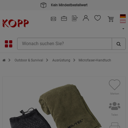
Kein Mindestbestellwert
4.91
/ 5.0 - SEHR GUT
(148.391)
Zur Startseite des Kopp Verlag Online-Shop
Outdoor & Survival
Ausrüstung
Microfaser-Handtuch
Merken
Teilen