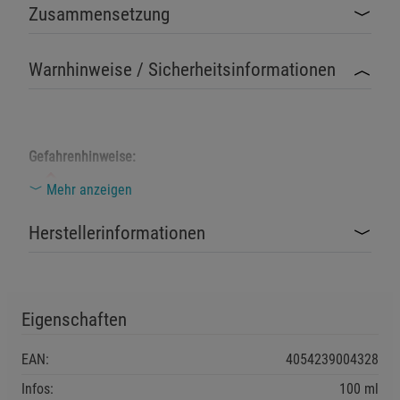
Zusammensetzung
Beschreibung Funktionale Cookies
Cookie-Informationen
anzeigen
Warnhinweise / Sicherheitsinformationen
Statistik Cookies (2)
Statistik Cookies
Beschreibung Statistik Cookies
Cookie-Informationen
anzeigen
Gefahrenhinweise:
H302: Gesundheitsschädlich bei Verschlucken.
Mehr anzeigen
Marketing Cookies (3)
Marketing Cookies
Beschreibung Marketing Cookies
Herstellerinformationen
Sicherheitshinweise:
Cookie-Informationen
anzeigen
P301 + P312: BEI VERSCHLUCKEN: Bei Unwohlsein
GIFTINFORMATIONSZENTRUM/Arzt anrufen.
Datenschutzerklärung
Impressum
P330: Mund ausspülen.
Eigenschaften
EAN:
4054239004328
Infos:
100 ml