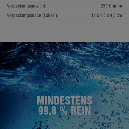
Verpackungsgewicht:
230 Gramm
Verpackungsmaße (LxBxH):
14
4,5
4,5
cm
MINDESTENS
99,8 % REIN