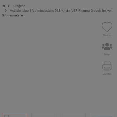
Zur Startseite des Kopp Verlag Online-Shop
Drogerie
Methylenblau 1 % / mindestens 99,8 % rein (USP Pharma Grade)/ frei von
Schwermetallen
Merken
Teilen
Drucken