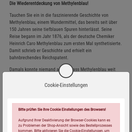
Die Wiederentdeckung von Methylenblau!
Tauchen Sie ein in die faszinierende Geschichte von
Methylenblau, einem Wundermittel, das bereits seit über
150 Jahren seine tiefblauen Spuren hinterlässt. Seine
Reise begann im Jahr 1876, als der deutsche Chemiker
Heinrich Caro Methylenblau zum ersten Mal synthetisierte.
Damit schrieb er Geschichte und erhielt ein
bahnbrechendes Reichspatent.
Damals konnte niemand ahnen, dass Methylenblau weit
über seine Verwendung als färbendes Mittel für Baumwolle
hinausgehen würde. Doch die Zeit brachte immer wieder
Cookie-Einstellungen
erstaunliche Entdeckungen über die vielfältigen
Einsatzmöglichkeiten dieses außergewöhnlichen Stoffes
hervor.
Bitte prüfen Sie Ihre Cookie Einstellungen des Browsers!
Der visionäre Dr. Paul Ehrlich bezeichnete Methylenblau
Aufgrund Ihrer Deaktivierung der Browser-Cookies kann es
sogar als »magische Kugel« - ein Hinweis auf seine
zu Problemen der Shop-Ansicht sowie des Bestellprozesses
sensationellen Eigenschaften. Obwohl der Stoff im Laufe
kommen. Bitte aktivieren Sie die Cookie-Einstellungen, um