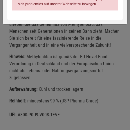
sich problemlos auf unserer Webseite zu bewegen.
der Jahrzehnte in Vergessenheit geriet, kehrt er nun in das
Rampenlicht zurück, das Methylenblau auch zusteht.
Erleben Sie das Geheimnis von Methylenblau, das
Menschen seit Generationen in seinen Bann zieht. Machen
Sie sich bereit für eine faszinierende Reise in die
Vergangenheit und in eine vielversprechende Zukunft!
Einstellungen speichern für die Gruppe
Einstellungen speichern für die Gruppe
Hinweis:
Methylenblau ist gemäß der EU Novel Food
Verordnung in Deutschland und der Europäischen Union
nicht als Lebens- oder Nahrungsergänzungsmittel
Einstellungen speichern für die Gruppe
Zurück
Einwilligung nicht erteilen
zugelassen.
Aufbewahrung:
Kühl und trocken lagern
Notwendige Cookies (5)
Beschreibung Notwendige Cookies
Reinheit:
mindestens 99 % (USP Pharma Grade)
Cookie-Informationen
anzeigen
UFI:
A800-P0U9-V008-TEVF
Funktionale Cookies (1)
Funktionale Cooki