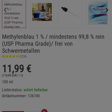
Methylenblau 1 % / mindestens 99,8 % rein
(USP Pharma Grade)/ frei von
Schwermetallen
(228)
11,99
€
(119,90 EUR / 1 l)
100 ml
Lieferstatus:
sofort lieferbar
Artikelnummer:
136740