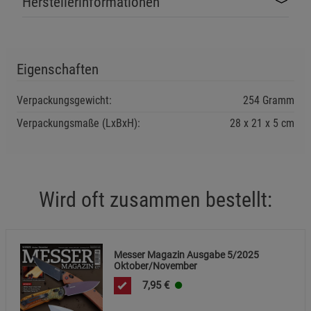
Herstellerinformationen
Cookie-Informationen
anzeigen
Statistik Cookies (2)
Statistik Cookies
Eigenschaften
Beschreibung Statistik Cookies
Cookie-Informationen
anzeigen
Verpackungsgewicht:
254 Gramm
Verpackungsmaße (LxBxH):
28
21
5
cm
Marketing Cookies (3)
Marketing Cookies
Beschreibung Marketing Cookies
Cookie-Informationen
anzeigen
Wird oft zusammen bestellt:
Datenschutzerklärung
Impressum
Messer Magazin Ausgabe 5/2025
Oktober/November
7,95
€