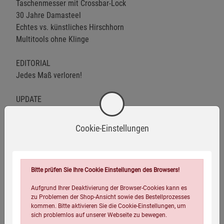
Taschenmesser mit Crossbar-Lock
30 Jahre Damasteel
Echtes vs. künstliches Hirschhorn
Multitools ohne Klinge
EDITORIAL
Jedes Maß verloren!
UPDATE
Neuheiten & Verlosung
Cookie-Einstellungen
WAFFENRECHT
Skandalöse Messer-Razzien
MATERIALKUNDE
Bitte prüfen Sie Ihre Cookie Einstellungen des Browsers!
Stahl-Check: S90V
Aufgrund Ihrer Deaktivierung der Browser-Cookies kann es
Echtes vs. künstliches Hirschhorn
zu Problemen der Shop-Ansicht sowie des Bestellprozesses
kommen. Bitte aktivieren Sie die Cookie-Einstellungen, um
sich problemlos auf unserer Webseite zu bewegen.
PORTRÄT