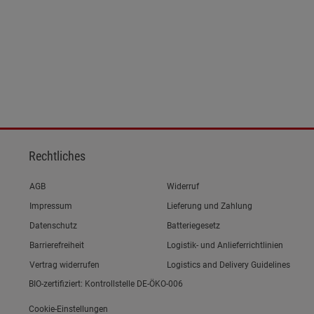
Rechtliches
Link zum/zur
AGB
Widerruf
Link zum/zur
Impressum
Lieferung und Zahlung
Link zum/zur
Datenschutz
Batteriegesetz
Link zum/zur
Barrierefreiheit
Logistik- und Anlieferrichtlinien
Vertrag widerrufen
Logistics and Delivery Guidelines
BIO-zertifiziert: Kontrollstelle DE-ÖKO-006
Cookie-Einstellungen