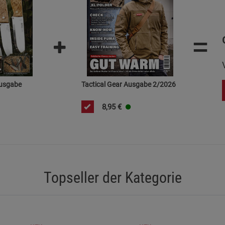
Cookie-Informationen
anzeigen
Marketing Cookies (3)
=
Marketing Cook
Beschreibung Marketing Cookies
Cookie-Informationen
anzeigen
usgabe
Tactical Gear Ausgabe 2/2026
Datenschutzerklärung
Impressum
8,95
€
Topseller der Kategorie