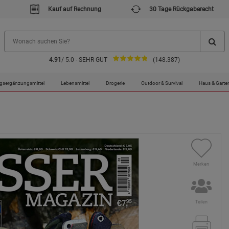
Kauf auf Rechnung
30 Tage Rückgaberecht
4.91
/ 5.0 - SEHR GUT
(148.387)
gsergänzungsmittel
Lebensmittel
Drogerie
Outdoor & Survival
Haus & Garte
Merken
Teilen