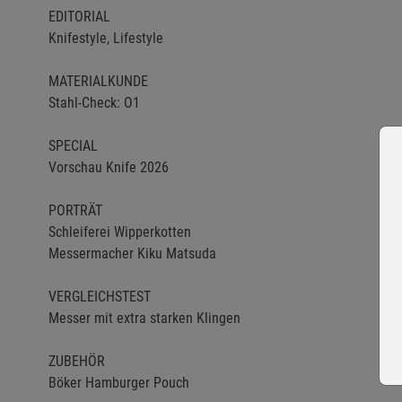
EDITORIAL
Knifestyle, Lifestyle
MATERIALKUNDE
Stahl-Check: O1
SPECIAL
Vorschau Knife 2026
PORTRÄT
Schleiferei Wipperkotten
Messermacher Kiku Matsuda
VERGLEICHSTEST
Messer mit extra starken Klingen
ZUBEHÖR
Böker Hamburger Pouch