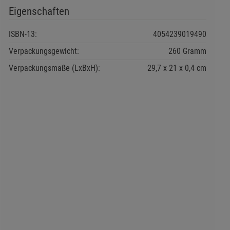
Eigenschaften
ISBN-13:
4054239019490
Verpackungsgewicht:
260 Gramm
Verpackungsmaße (LxBxH):
29,7
21
0,4
cm