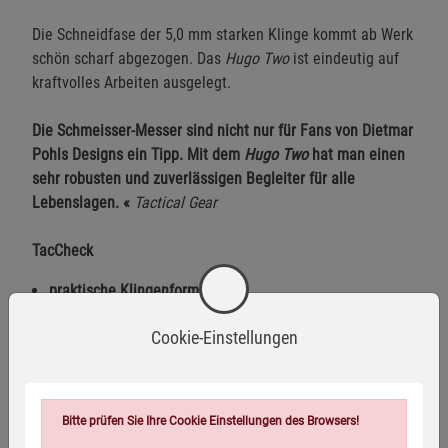
Die Schneidfase der 5,0 mm starken Klinge kommt ab Werk
schön scharf abgezogen. Das
Hugo Two
ist eindeutig auf
kraftvolles Arbeiten ausgelegt.
Die Schmeisser-Messer sind nicht nur für Fans von Dietmar
Pohls Designs ein Tipp. Mit dem
Hugo Two
hat man einen
sehr robusten und zuverlässigen Begleiter für alle
Lebenslagen. «
Tactical Gear
TacCheck
praktische Klingenform
sehr gute Handlage, großer Griff
Cookie-Einstellungen
robuste Konstruktion
schnitthaltiger und gut schärfbarer Stahl
Bitte prüfen Sie Ihre Cookie Einstellungen des Browsers!
Technische Details: