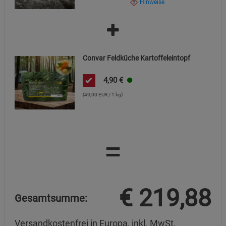
Hinweise
Entsorgung:
Das Messer besteht aus hochwertigen Materialien, die
recycelbar sind. Bitte entsorgen Sie das Produkt gemäß
den örtlichen Vorschriften für Metall- und
Convar Feldküche Kartoffeleintopf
Kunststoffabfälle.
4,90
€
(49,00 EUR / 1 kg)
=
€
219,88
Gesamtsumme:
Versandkostenfrei in Europa, inkl. MwSt.