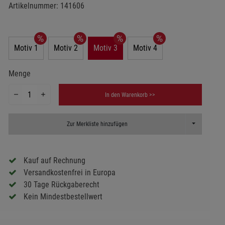
Artikelnummer:
141606
Motiv 1
Motiv 2
Motiv 3
Motiv 4
Menge
In den Warenkorb >>
Toggle Dropd
Zur Merkliste hinzufügen
Kauf auf Rechnung
Versandkostenfrei in Europa
30 Tage Rückgaberecht
Kein Mindestbestellwert