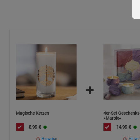
Kerze nie unbeaufsichtigt brennen lassen.
Docht vor jedem Anzünden auf ca. 0,5 cm kürzen.
Von offenem Feuer, Funken und anderen Zündquellen fern
Bei Hautkontakt mit Wasser und Seife waschen.
Bei Hautreizung oder Ausschlag ärztlichen Rat einholen.
Magische Kerzen
4er-Set Geschenks
»Marble«
8,99
€
14,99
€
Hinweise
Hinwe