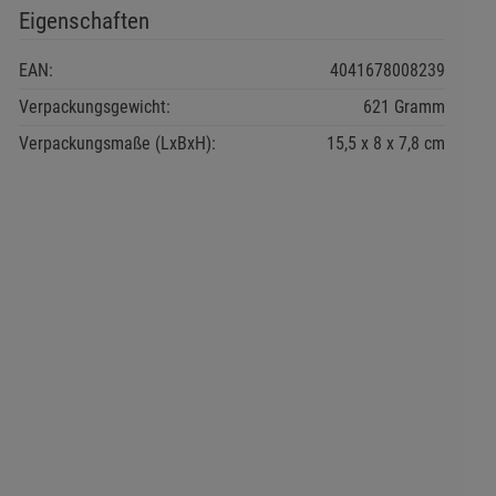
Eigenschaften
EAN:
4041678008239
Verpackungsgewicht:
621 Gramm
Verpackungsmaße (LxBxH):
15,5
8
7,8
cm