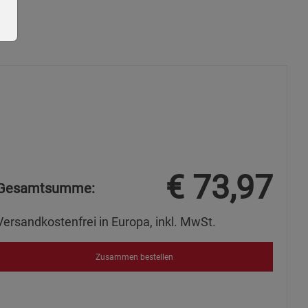
ie Gruppe
€
73,97
Gesamtsumme:
Versandkostenfrei in Europa, inkl. MwSt.
okies
Zusammen bestellen