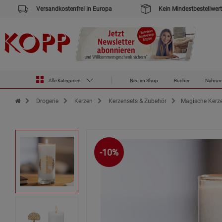
Versandkostenfrei in Europa
Kein Mindestbestellwert
Alle Kategorien
Neu im Shop
Bücher
Nahrun
Zur Startseite des Kopp Verlag Online-Shop
Drogerie
Kerzen
Kerzensets & Zubehör
Magische Kerz
-10%