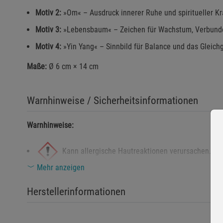
Motiv 2:
»Om« – Ausdruck innerer Ruhe und spiritueller Kr
Motiv 3:
»Lebensbaum« – Zeichen für Wachstum, Verbunde
Motiv 4:
»Yin Yang« – Sinnbild für Balance und das Gleich
Maße:
Ø 6 cm × 14 cm
Warnhinweise / Sicherheitsinformationen
Warnhinweise:
Kann allergische Hautreaktionen verursachen.
Mehr anzeigen
Sicherheitshinweise:
Herstellerinformationen
Von Kindern und Haustieren fernhalten.
Nur auf hitzebeständigen Oberflächen abbrennen lassen.