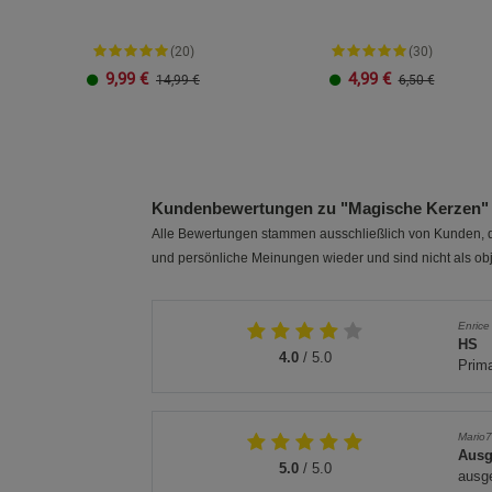
(20)
(30)
9,99
€
4,99
€
14,99 €
6,50 €
Berry
Vanille
2er-Set
Kundenbewertungen zu "Magische Kerzen"
Alle Bewertungen stammen ausschließlich von Kunden, di
und persönliche Meinungen wieder und sind nicht als obj
Enrice
HS
4.0
/ 5.0
Prim
Mario
Ausg
5.0
/ 5.0
ausg