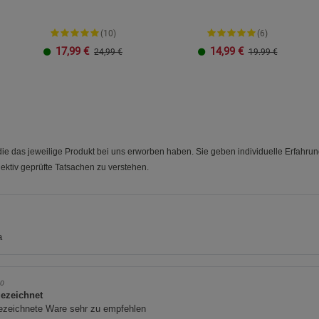
(10)
(6)
17,99
€
14,99
€
24,99 €
19.99 €
Bratapfel
Citronella
Vanille
3er-Set
e das jeweilige Produkt bei uns erworben haben. Sie geben individuelle Erfahru
ektiv geprüfte Tatsachen zu verstehen.
a
70
ezeichnet
ezeichnete Ware sehr zu empfehlen