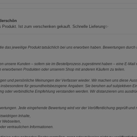
derschön
s Produkt. Ist zum verschenken gekauft. Schnelle Lieferung✨
e das jeweilige Produkt tatsächlich bei uns erworben haben. Bewertungen durch P
 unsere Kunden – sofern sie im Bestellprozess zugestimmt haben – eine E-Mail m
en erworbenen Produkten oder unserem Shop mit anderen Käufern zu teilen.
ungen und persönliche Meinungen der Verfasser wieder. Wir machen uns diese Au
s gilt insbesondere für gesundheitsbezogene Angaben: Sie beruhen auf subjektiven 
ung oder verbindliche Empfehlung verstanden werden. Wir distanzieren uns ausdr
ewertungen. Jede eingehende Bewertung wird vor der Veröffentlichung geprüft und n
tswidrigen Inhalte,
r Webseiten,
der vertraulichen Informationen.