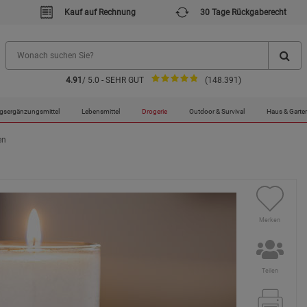
Kauf auf Rechnung
30 Tage Rückgaberecht
4.91
/ 5.0 - SEHR GUT
(148.391)
gsergänzungsmittel
Lebensmittel
Drogerie
Outdoor & Survival
Haus & Garte
en
Merken
Teilen