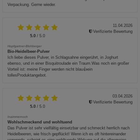
Verpackung. Gerne wieder.
11.04.2026
Verifizierte Bewertung
5.0
/ 5.0
Hopfgartner-Blohberger
Bio-Heidelbeer-Pulver
Ich liebe dieses Pulver, in Schlagsahne eingerührt, in Joghurt
ebenso, und in einer Bisquitroulade ein Traum.Was noch ein großer
Vorteil ist: meine Finger werden nicht blau👍ein
tollesProduktangebot.
03.04.2026
Verifizierte Bewertung
5.0
/ 5.0
Inaimmernoch
Wohlschmeckend und wohltuend
Das Pulver ist sehr vielfältig einsetzbar und schmeckt herrlich nach
Heidelbeeren, wie frisch gepflückt! Wenn ich es oft hintereinander
verwende, scheint es eine wohltuende Wirkung auf die allgemeine