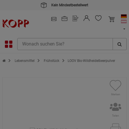
Kein Mindestbestellwert
4.91
/ 5.0 - SEHR GUT
(148.391)
Zur Startseite des Kopp Verlag Online-Shop
Lebensmittel
Frühstück
LOOV Bio-Wildheidelbeerpulver
Merken
Teilen