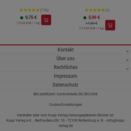
(176)
(1)
9,75
€
5,99
€
(19,50 EUR / 1 kg)
11,99 €
(119,80 EUR / 1 kg)
Kontakt
Über uns
Rechtliches
Impressum
Datenschutz
BIO-zertifiziert: Kontrollstelle DE-ÖKO-006
Cookie-Einstellungen
Hersteller aller vom Kopp Verlag herausgegebenen Bücher ist:
Kopp Verlag e.K. - Bertha-Benz-Str. 10 - 72108 Rottenburg a. N. - info@kopp-
verlag.de