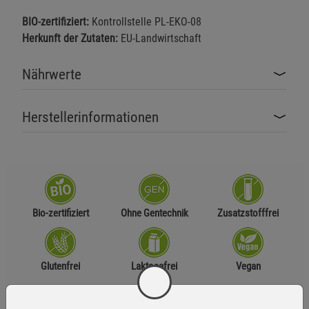
BIO-zertifiziert:
Kontrollstelle PL-EKO-08
Herkunft der Zutaten:
EU-Landwirtschaft
Nährwerte
Herstellerinformationen
Bio-zertifiziert
Ohne Gentechnik
Zusatzstofffrei
Glutenfrei
Laktosefrei
Vegan