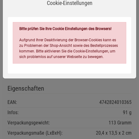
Zutaten
Cookie-Einstellungen
Wildheidelbeerpulver (gefriergetrocknet) aus kontrolliert
biologischer Wildsammlung
Bitte prüfen Sie Ihre Cookie Einstellungen des Browsers!
Anwendungsempfehlung
Aufgrund Ihrer Deaktivierung der Browser-Cookies kann es
zu Problemen der Shop-Ansicht sowie des Bestellprozesses
kommen. Bitte aktivieren Sie die Cookie-Einstellungen, um
Geöffnete Packung stets gut verschließen, trocken und vor
sich problemlos auf unserer Webseite zu bewegen.
Wärme geschützt lagern.
Mindestens haltbar bis: siehe Verpackung.
Eigenschaften
EAN:
4742824010365
Infos:
91 g
Einstellungen speichern für die Gruppe
Einstellungen speichern für die Gruppe
Verpackungsgewicht:
113 Gramm
Einstellungen speichern für die Gruppe
Zurück
Einwilligung nicht erteilen
Verpackungsmaße (LxBxH):
20,4
13,5
2
cm