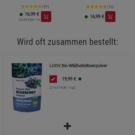
Cookie-Informationen
anzeigen
(39)
(10)
16,99
€
16,99
€
Datenschutzerklärung
Impressum
(33,98 EUR / 1 l)
Wird oft zusammen bestellt:
LOOV Bio-Wildheidelbeerpulver
19,99
€
(219,67 EUR / 1 kg)