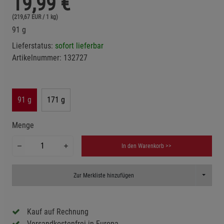
19,99
€
(219,67 EUR / 1 kg)
91 g
Lieferstatus:
sofort lieferbar
Artikelnummer:
132727
91 g
171 g
Menge
In den Warenkorb >>
Toggle D
Zur Merkliste hinzufügen
Kauf auf Rechnung
Versandkostenfrei in Europa