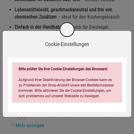
Lebensmittelecht, geschmacksneutral und frei von
chemischen Zusätzen
– ideal für den Küchengebrauch
Einfach in der Handhabung
– auch für Einsteiger
geeignet
Cookie-Einstellungen
Inhalt:
200 ml
Zusammensetzung
Bitte prüfen Sie Ihre Cookie Einstellungen des Browsers!
Aufgrund Ihrer Deaktivierung der Browser-Cookies kann es
Warnhinweise / Sicherheitsinformationen
zu Problemen der Shop-Ansicht sowie des Bestellprozesses
kommen. Bitte aktivieren Sie die Cookie-Einstellungen, um
sich problemlos auf unserer Webseite zu bewegen.
Warnhinweise:
Kann allergische Hautreaktionen verursachen.
Mehr anzeigen
Sicherheitshinweise: