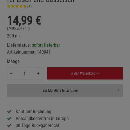
(1)
14,99
€
(74,95 EUR / 1 l)
200 ml
Lieferstatus:
sofort lieferbar
Artikelnummer:
140941
Menge
In den Warenkorb >>
Toggle D
Zur Merkliste hinzufügen
Kauf auf Rechnung
Versandkostenfrei in Europa
30 Tage Rückgaberecht