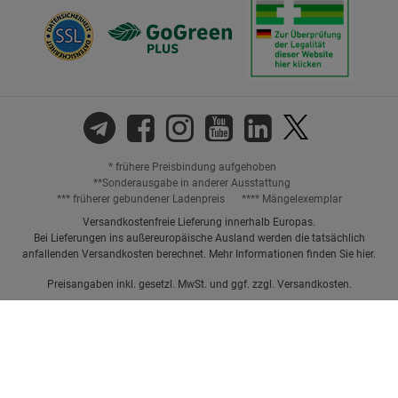
* frühere Preisbindung aufgehoben
**Sonderausgabe in anderer Ausstattung
*** früherer gebundener Ladenpreis
**** Mängelexemplar
Versandkostenfreie Lieferung innerhalb Europas.
Bei Lieferungen ins außereuropäische Ausland werden die tatsächlich
anfallenden Versandkosten berechnet. Mehr Informationen finden Sie
hier
.
Preisangaben inkl. gesetzl. MwSt. und ggf. zzgl.
Versandkosten.