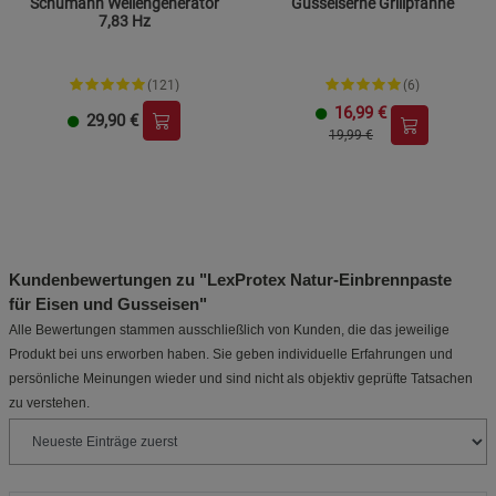
Schumann Wellengenerator
Gusseiserne Grillpfanne
7,83 Hz
(121)
(6)
16,99
€
29,90
€
19,99 €
Kundenbewertungen zu "LexProtex Natur-Einbrennpaste
für Eisen und Gusseisen"
Alle Bewertungen stammen ausschließlich von Kunden, die das jeweilige
Produkt bei uns erworben haben. Sie geben individuelle Erfahrungen und
persönliche Meinungen wieder und sind nicht als objektiv geprüfte Tatsachen
zu verstehen.