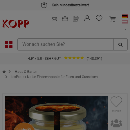
Kein Mindestbestellwert
4.91
/ 5.0 - SEHR GUT
(148.391)
Zur Startseite des Kopp Verlag Online-Shop
Haus & Garten
LexProtex Natur-Einbrennpaste für Eisen und Gusseisen
Merken