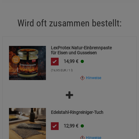
Cookie-Informationen
anzeigen
Wird oft zusammen bestellt:
Marketing Cookies (3)
Marketing Cookies
Beschreibung Marketing Cookies
Cookie-Informationen
anzeigen
LexProtex Natur-Einbrennpaste
für Eisen und Gusseisen
Datenschutzerklärung
Impressum
14,99
€
(74,95 EUR / 1 l)
Hinweise
Edelstahl-Ringreiniger-Tuch
12,99
€
Hinweise