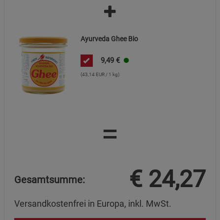
Cookie-Informationen
anzeigen
Datenschutzerklärung
Impressum
Ayurveda Ghee Bio
9,49
€
(43,14 EUR / 1 kg)
=
€
24,27
Gesamtsumme:
Versandkostenfrei in Europa, inkl. MwSt.