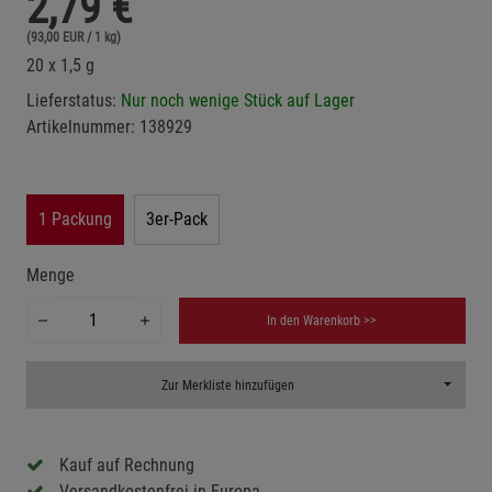
2,79
€
(93,00 EUR / 1 kg)
20 x 1,5 g
Lieferstatus:
Nur noch wenige Stück auf Lager
Artikelnummer:
138929
1 Packung
3er-Pack
Menge
In den Warenkorb >>
Toggle D
Zur Merkliste hinzufügen
Kauf auf Rechnung
Versandkostenfrei in Europa