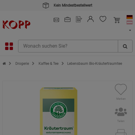
Kein Mindestbestellwert
4.91
/ 5.0 - SEHR GUT
(148.391)
Zur Startseite des Kopp Verlag Online-Shop
Drogerie
Kaffee & Tee
Lebensbaum Bio-Kräutertraumtee
Merken
Teilen