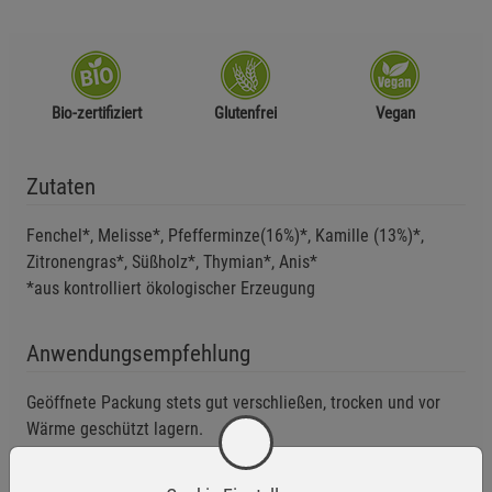
Bio-zertifiziert
Glutenfrei
Vegan
Zutaten
Fenchel*, Melisse*, Pfefferminze(16%)*, Kamille (13%)*,
Zitronengras*, Süßholz*, Thymian*, Anis*
*aus kontrolliert ökologischer Erzeugung
Anwendungsempfehlung
Geöffnete Packung stets gut verschließen, trocken und vor
Wärme geschützt lagern.
Mindestens haltbar bis: siehe Verpackung.