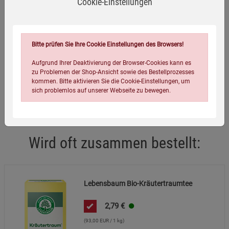
Cookie-Einstellungen
Eigenschaften
EAN:
4012346000909
Bitte prüfen Sie Ihre Cookie Einstellungen des Browsers!
Infos:
20 x 1,5 g
Aufgrund Ihrer Deaktivierung der Browser-Cookies kann es
Verpackungsgewicht:
54 Gramm
zu Problemen der Shop-Ansicht sowie des Bestellprozesses
kommen. Bitte aktivieren Sie die Cookie-Einstellungen, um
Verpackungsmaße (LxBxH):
6,3
4,5
16
cm
sich problemlos auf unserer Webseite zu bewegen.
Wird oft zusammen bestellt:
Einstellungen speichern für die Gruppe
Einstellungen speichern für die Gruppe
Lebensbaum Bio-Kräutertraumtee
2,79
€
Einstellungen speichern für die Gruppe
Zurück
Einwilligung nicht erteilen
(93,00 EUR / 1 kg)